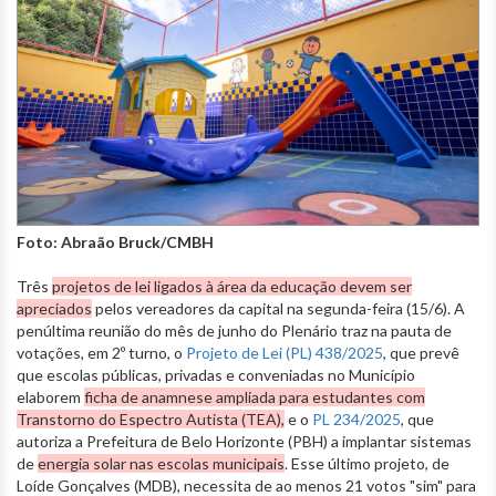
Foto: Abraão Bruck/CMBH
Três
projetos de lei ligados à área da educação devem ser
apreciados
pelos vereadores da capital na segunda-feira (15/6). A
penúltima reunião do mês de junho do Plenário traz na pauta de
votações, em 2º turno, o
Projeto de Lei (PL) 438/2025
, que prevê
que escolas públicas, privadas e conveniadas no Município
elaborem
ficha de anamnese ampliada para estudantes com
Transtorno do Espectro Autista (TEA),
e o
PL 234/2025
, que
autoriza a Prefeitura de Belo Horizonte (PBH) a implantar sistemas
de
energia solar nas escolas municipais
. Esse último projeto, de
Loíde Gonçalves (MDB), necessita de ao menos 21 votos "sim" para