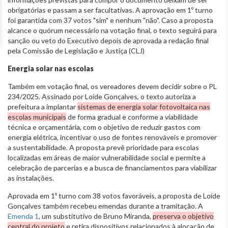
obrigatórias e passam a ser facultativas. A aprovação em 1º turno
foi garantida com 37 votos "sim" e nenhum "não". Caso a proposta
alcance o quórum necessário na votação final, o texto seguirá para
sanção ou veto do Executivo depois de aprovada a redação final
pela Comissão de Legislação e Justiça (CLJ)
Energia solar nas escolas
Também em votação final, os vereadores devem decidir sobre o PL
234/2025. Assinado por Loíde Gonçalves, o texto autoriza a
prefeitura a implantar
sistemas de energia solar fotovoltaica nas
escolas municipais
de forma gradual e conforme a viabilidade
técnica e orçamentária, com o objetivo de reduzir gastos com
energia elétrica, incentivar o uso de fontes renováveis e promover
a sustentabilidade. A proposta prevê prioridade para escolas
localizadas em áreas de maior vulnerabilidade social e permite a
celebração de parcerias e a busca de financiamentos para viabilizar
as instalações.
Aprovada em 1º turno com 38 votos favoráveis, a proposta de Loíde
Gonçalves também recebeu emendas durante a tramitação. A
Emenda 1
, um substitutivo de Bruno Miranda,
preserva o objetivo
central do projeto
e retira dispositivos relacionados à alocação de