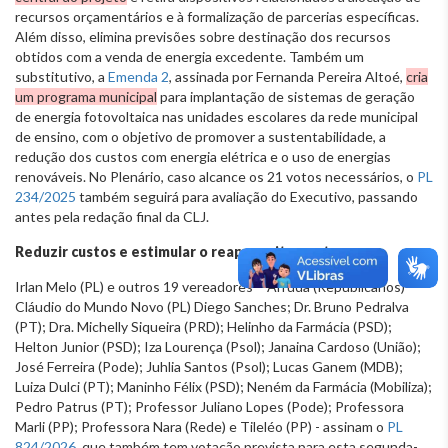
recursos orçamentários e à formalização de parcerias específicas.
Além disso, elimina previsões sobre destinação dos recursos
obtidos com a venda de energia excedente. Também um
substitutivo, a
Emenda 2
, assinada por Fernanda Pereira Altoé,
cria
um programa municipal
para implantação de sistemas de geração
de energia fotovoltaica nas unidades escolares da rede municipal
de ensino, com o objetivo de promover a sustentabilidade, a
redução dos custos com energia elétrica e o uso de energias
renováveis. No Plenário, caso alcance os 21 votos necessários, o
PL
234/2025
também seguirá para avaliação do Executivo, passando
antes pela redação final da CLJ.
Reduzir custos e estimular o reaproveitamento
Irlan Melo (PL) e outros 19 vereadores - Arruda (Republicanos)
Cláudio do Mundo Novo (PL) Diego Sanches; Dr. Bruno Pedralva
(PT); Dra. Michelly Siqueira (PRD); Helinho da Farmácia (PSD);
Helton Junior (PSD); Iza Lourença (Psol); Janaina Cardoso (União);
José Ferreira (Pode); Juhlia Santos (Psol); Lucas Ganem (MDB);
Luiza Dulci (PT); Maninho Félix (PSD); Neném da Farmácia (Mobiliza);
Pedro Patrus (PT); Professor Juliano Lopes (Pode); Professora
Marli (PP); Professora Nara (Rede) e Tileléo (PP) - assinam o
PL
824/2026
, que também tem votação prevista para esta segunda-