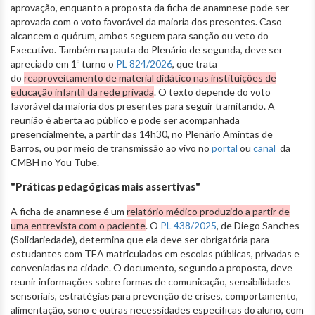
aprovação, enquanto a proposta da ficha de anamnese pode ser
aprovada com o voto favorável da maioria dos presentes. Caso
alcancem o quórum, ambos seguem para sanção ou veto do
Executivo. Também na pauta do Plenário de segunda, deve ser
apreciado em 1º turno o
PL 824/2026
, que trata
do
reaproveitamento de material didático nas instituições de
educação infantil da rede privada
. O texto depende do voto
favorável da maioria dos presentes para seguir tramitando. A
reunião é aberta ao público e pode ser acompanhada
presencialmente, a partir das 14h30, no Plenário Amintas de
Barros, ou por meio de transmissão ao vivo no
portal
ou
canal
da
CMBH no You Tube.
"Práticas pedagógicas mais assertivas"
A ficha de anamnese é um
relatório médico produzido a partir de
uma entrevista com o paciente
. O
PL 438/2025
, de Diego Sanches
(Solidariedade), determina que ela deve ser obrigatória para
estudantes com TEA matriculados em escolas públicas, privadas e
conveniadas na cidade. O documento, segundo a proposta, deve
reunir informações sobre formas de comunicação, sensibilidades
sensoriais, estratégias para prevenção de crises, comportamento,
alimentação, sono e outras necessidades específicas do aluno, com