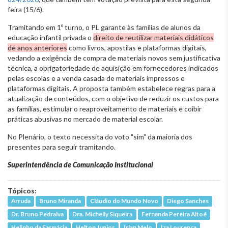
feira (15/6).
Tramitando em 1º turno, o PL garante às famílias de alunos da
educação infantil privada o
direito de reutilizar materiais didáticos
de anos anteriores
como livros, apostilas e plataformas digitais,
vedando a exigência de compra de materiais novos sem justificativa
técnica, a obrigatoriedade de aquisição em fornecedores indicados
pelas escolas e a venda casada de materiais impressos e
plataformas digitais. A proposta também estabelece regras para a
atualização de conteúdos, com o objetivo de reduzir os custos para
as famílias, estimular o reaproveitamento de materiais e coibir
práticas abusivas no mercado de material escolar.
No Plenário, o texto necessita do voto "sim" da maioria dos
presentes para seguir tramitando.
Superintendência de Comunicação Institucional
Tópicos:
Arruda
Bruno Miranda
Cláudio do Mundo Novo
Diego Sanches
Dr. Bruno Pedralva
Dra. Michelly Siqueira
Fernanda Pereira Altoé
Helinho da Farmácia
Helton Junior
Irlan Melo
Iza Lourença