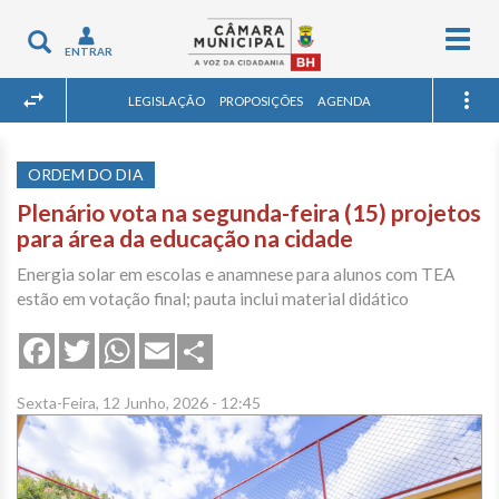
Togg
Toggle
ENTRAR
navig
navigation
LEGISLAÇÃO
PROPOSIÇÕES
AGENDA
ORDEM DO DIA
Plenário vota na segunda-feira (15) projetos
para área da educação na cidade
Energia solar em escolas e anamnese para alunos com TEA
estão em votação final; pauta inclui material didático
Share
Facebook
Twitter
WhatsApp
Email
Sexta-Feira, 12 Junho, 2026 - 12:45