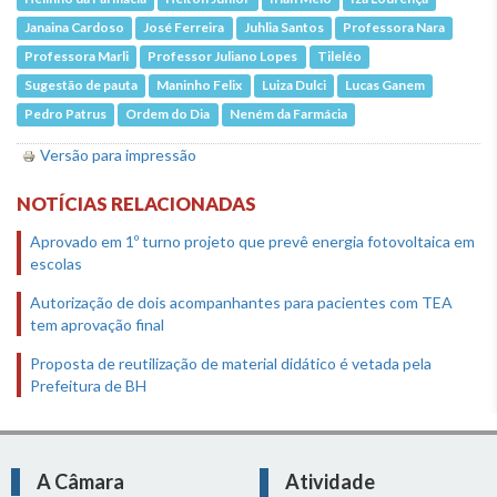
Janaina Cardoso
José Ferreira
Juhlia Santos
Professora Nara
Professora Marli
Professor Juliano Lopes
Tileléo
Sugestão de pauta
Maninho Felix
Luiza Dulci
Lucas Ganem
Pedro Patrus
Ordem do Dia
Neném da Farmácia
Versão para impressão
NOTÍCIAS RELACIONADAS
Aprovado em 1º turno projeto que prevê energia fotovoltaica em
escolas
Autorização de dois acompanhantes para pacientes com TEA
tem aprovação final
Proposta de reutilização de material didático é vetada pela
Prefeitura de BH
A Câmara
Atividade