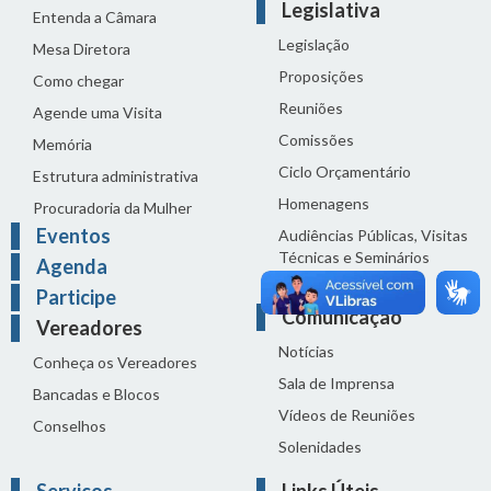
Legislativa
Entenda a Câmara
Legislação
Mesa Diretora
Proposições
Como chegar
Reuniões
Agende uma Visita
Comissões
Memória
Ciclo Orçamentário
Estrutura administrativa
Homenagens
Procuradoria da Mulher
Eventos
Audiências Públicas, Visitas
Técnicas e Seminários
Agenda
Distribuição do dia
Participe
Comunicação
Vereadores
Notícias
Conheça os Vereadores
Sala de Imprensa
Bancadas e Blocos
Vídeos de Reuniões
Conselhos
Solenidades