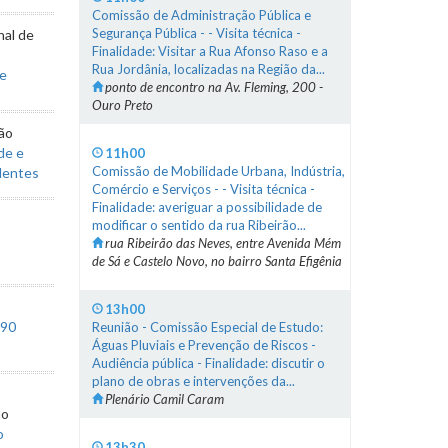
Comissão de Administração Pública e
Segurança Pública - - Visita técnica -
nal de
Finalidade: Visitar a Rua Afonso Raso e a
Rua Jordânia, localizadas na Região da...
 e
ponto de encontro na Av. Fleming, 200 -
Ouro Preto
ção
de e
11h00
Comissão de Mobilidade Urbana, Indústria,
dentes
Comércio e Serviços - - Visita técnica -
Finalidade: averiguar a possibilidade de
modificar o sentido da rua Ribeirão...
rua Ribeirão das Neves, entre Avenida Mém
de Sá e Castelo Novo, no bairro Santa Efigênia
13h00
990
Reunião - Comissão Especial de Estudo:
Águas Pluviais e Prevenção de Riscos -
Audiência pública - Finalidade: discutir o
plano de obras e intervenções da...
Plenário Camil Caram
no
o
13h30