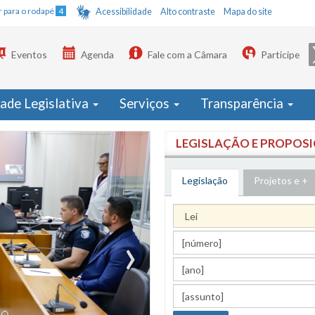
Ir para o rodapé
4
Acessibilidade
Alto contraste
Mapa do site
Eventos
Agenda
Fale com a Câmara
Participe
dade Legislativa
Serviços
Transparência
LEGISLAÇÃO E PROPOS
Legislação
(aba ativa)
Projetos e +