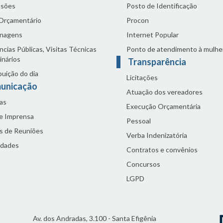
sões
Posto de Identificação
 Orçamentário
Procon
nagens
Internet Popular
cias Públicas, Visitas Técnicas
Ponto de atendimento à mulhe
inários
Transparência
buição do dia
Licitações
unicação
Atuação dos vereadores
as
Execução Orçamentária
de Imprensa
Pessoal
s de Reuniões
Verba Indenizatória
idades
Contratos e convênios
Concursos
LGPD
Av. dos Andradas, 3.100 - Santa Efigênia