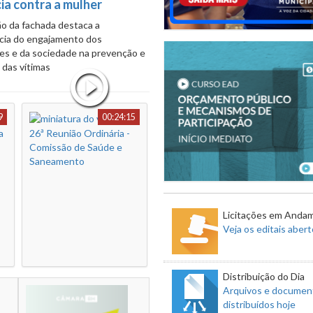
ão da fachada destaca a
cia do engajamento dos
es e da sociedade na prevenção e
 das vítimas
9
00:24:15
a
26ª Reunião Ordinária -
Comissão de Saúde e
Saneamento
Licitações em Anda
Veja os editais aber
Distribuição do Dia
Arquivos e documen
distribuídos hoje