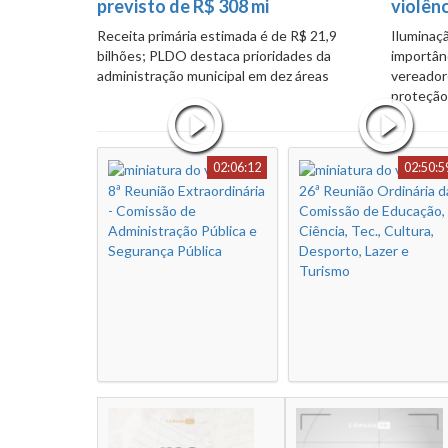
Receita primária estimada é de R$ 21,9
Iluminaç
bilhões; PLDO destaca prioridades da
importân
administração municipal em dez áreas
vereador
proteção
02:06:12
02:50:5
8ª Reunião Extraordinária
26ª Reunião Ordinária d
- Comissão de
Comissão de Educação,
Administração Pública e
Ciência, Tec., Cultura,
Segurança Pública
Desporto, Lazer e
Turismo