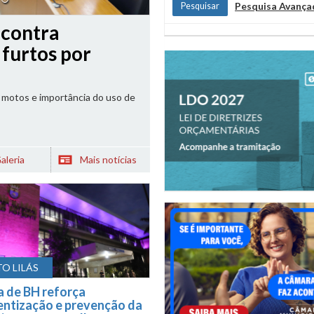
Pesquisa Avança
s e eventos no
nta (6)
icos e do empreendimento para
aleria
Mais notícias
O LILÁS
 de BH reforça
entização e prevenção da
ia contra a mulher