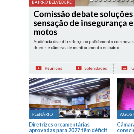
AUDIÊNCIA PÚBLICA
Novo centro de convençõe
Belvedere em pauta na qui
Encontro deve reunir representantes de órgãos públ
discutir impactos na mobilidade e na segurança
Reuniões
Solenidades
G
PLENÁRIO
AGOST
Diretrizes orçamentárias
Câmara
aprovadas para 2027 têm déficit
consci
previsto de R$ 308 mi
violênc