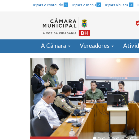
Ir para o conteúdo
1
Ir para o menu
2
Ir para a busca
3
A Câmara
Vereadores
Ativi