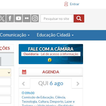
Entrar
Formulário
de busca
Comunicação
Educação Cidadã
IÇÕES
FALE COM A CÂMARA
Ouvidoria
- Lei de acesso à informação
AGENDA
QUI
6 ago
09h00
Comissão de Educação, Ciência,
Tecnologia, Cultura, Desporto, Lazer e
Turismo - - Visita técnica - Finalidade: