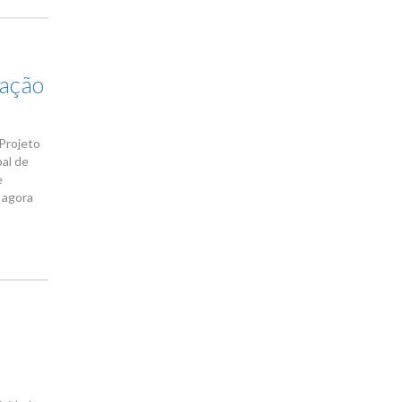
vação
 Projeto
pal de
e
 agora