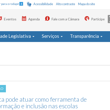
Ir para o rodapé
4
Acessibilidade
Alto contraste
Mapa do site
Eventos
Agenda
Fale com a Câmara
Participe
dade Legislativa
Serviços
Transparência
ÃO
ca pode atuar como ferramenta de
ormação e inclusão nas escolas