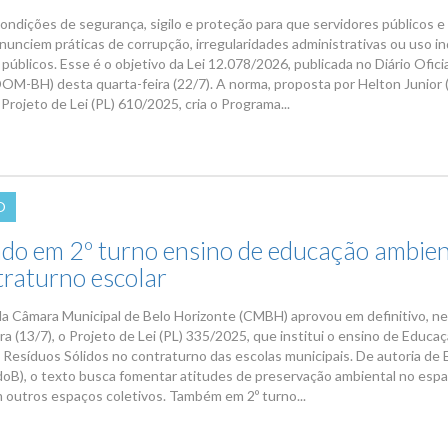
ondições de segurança, sigilo e proteção para que servidores públicos e
nunciem práticas de corrupção, irregularidades administrativas ou uso i
públicos. Esse é o objetivo da Lei 12.078/2026, publicada no Diário Ofici
DOM-BH) desta quarta-feira (22/7). A norma, proposta por Helton Junior 
Projeto de Lei (PL) 610/2025, cria o Programa...
O
do em 2º turno ensino de educação ambien
traturno escolar
da Câmara Municipal de Belo Horizonte (CMBH) aprovou em definitivo, n
a (13/7), o Projeto de Lei (PL) 335/2025, que institui o ensino de Educa
 Resíduos Sólidos no contraturno das escolas municipais. De autoria de
oB), o texto busca fomentar atitudes de preservação ambiental no esp
m outros espaços coletivos. Também em 2º turno...