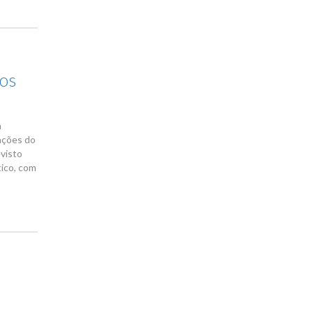
tos
a
ações do
visto
ico, com