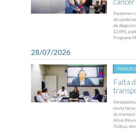
câncer
Pacientes c
de saúde po
de diagnóst
12.095, publ
Programa Mu
28/07/2026
ÔNIBUS 
Falta d
transp
Vereadores,
nesta terça-
do transpor
Altoé (Novo
Ônibus, des