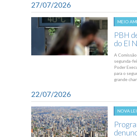
27/07/2026
MEIO AM
PBH de
do El 
A Comissão 
segunda-fei
Poder Execu
para o segu
grande chanc
22/07/2026
NOVA LEI
Progra
denunc