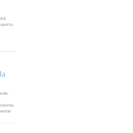
anhã
esporto,
da
unda-
rizonte.
mentar