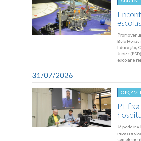
AUDIÊNC
Encontr
escolas
Promover um
Belo Horizo
Educação, C
Junior (PSD
escolar e r
31/07/2026
ORÇAMEN
PL fixa
hospit
Já pode ir a
repasse dos
complementa