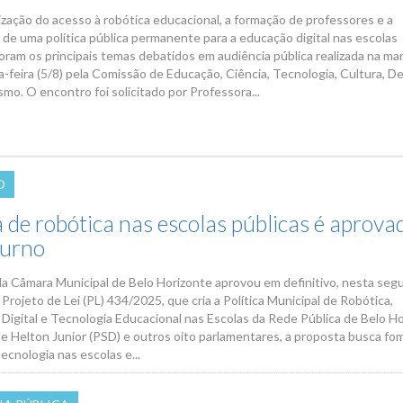
zação do acesso à robótica educacional, a formação de professores e a
 de uma política pública permanente para a educação digital nas escolas
foram os principais temas debatidos em audiência pública realizada na m
a-feira (5/8) pela Comissão de Educação, Ciência, Tecnologia, Cultura, D
smo. O encontro foi solicitado por Professora...
O
a de robótica nas escolas públicas é aprova
turno
da Câmara Municipal de Belo Horizonte aprovou em definitivo, nesta seg
 o Projeto de Lei (PL) 434/2025, que cria a Política Municipal de Robótica,
Digital e Tecnologia Educacional nas Escolas da Rede Pública de Belo Ho
de Helton Junior (PSD) e outros oito parlamentares, a proposta busca fo
tecnologia nas escolas e...