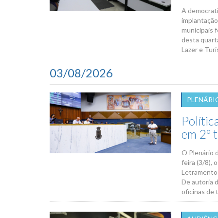
A democrati
implantação
municipais 
desta quart
Lazer e Turi
03/08/2026
PLENÁRI
Polític
em 2º 
O Plenário 
feira (3/8),
Letramento 
De autoria 
oficinas de 