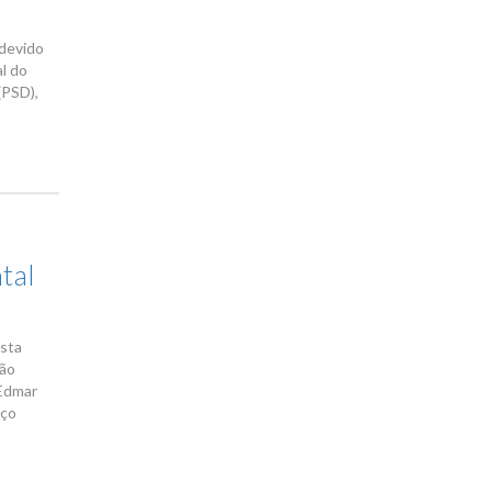
ndevido
al do
(PSD),
tal
esta
ção
 Edmar
aço