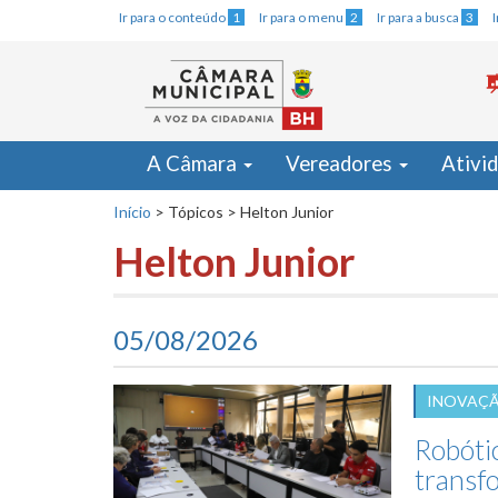
Ir para o conteúdo
1
Ir para o menu
2
Ir para a busca
3
A Câmara
Vereadores
Ativi
Início
>
Tópicos
>
Helton Junior
Helton Junior
05/08/2026
INOVAÇ
Robóti
transf