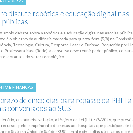
IA PÚBLICA
o discute robótica e educação digital nas
 públicas
 amplo debate sobre a robótica e a educação digital nas escolas pública
nte é o objetivo da audiência marcada para quarta-feira (5/8) na Comissã
iência, Tecnologia, Cultura, Desporto, Lazer e Turismo. Requerida por H
) e Professora Nara (Rede), a conversa deve reunir poder público, comun
epresentantes do setor tecnológico...
TO E FINANÇAS
 prazo de cinco dias para repasse da PBH a
ais conveniados ao SUS
 Plenário, em primeira votação, o Projeto de Lei (PL) 775/2026, que prevê
 recursos pelo cumprimento de metas aos hospitais que participam de 
r no Sistema Único de Saúde (SUS), em até cinco dias úteis após o créd