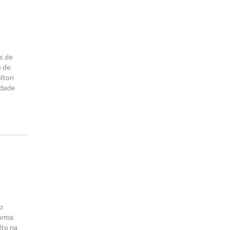
s de
o de
elton
idade
 o
forma
ito na