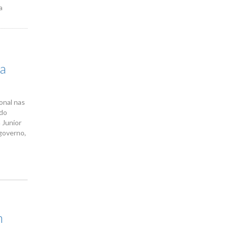
a
na
onal nas
 do
 Junior
governo,
m