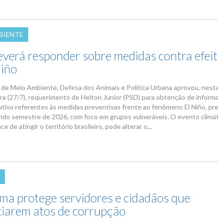
BIENTE
verá responder sobre medidas contra efei
Niño
de Meio Ambiente, Defesa dos Animais e Política Urbana aprovou, nest
ra (27/7), requerimento de Helton Junior (PSD) para obtenção de inform
tivo referentes às medidas preventivas frente ao fenômeno El Niño, pre
ndo semestre de 2026, com foco em grupos vulneráveis. O evento climát
e de atingir o território brasileiro, pode alterar o...
ma protege servidores e cidadãos que
iarem atos de corrupção