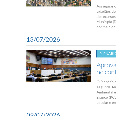
Assegurar c
cidadãos de
de recursos 
Município (
por meio do 
13/07/2026
PLENÁRI
Aprova
no con
O Plenário 
segunda-feir
Ambiental e
Branco (PCd
escolar e e
09/07/2026