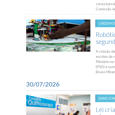
conta bancá
Comissão de
ORDEM D
Robótic
segund
A criação da
escolas da 
Plenário na 
(PSD) e out
Bruno Miran
30/07/2026
SANCIO
Lei cr