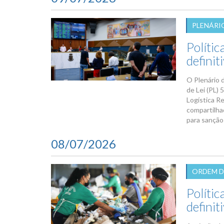
PLENÁRI
Políti
definit
O Plenário 
de Lei (PL) 
Logística R
compartilha
para sanção
08/07/2026
ORDEM D
Polític
definit