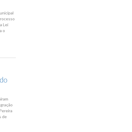
unicipal
processo
a Lei
a o
 do
niram
tegração
Pereira
s de