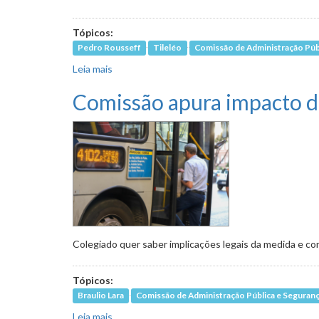
Tópicos:
Pedro Rousseff
Tileléo
Comissão de Administração Públ
Leia mais
sobre Utilização de drones e viaturas pela Gu
Comissão apura impacto d
Colegiado quer saber implicações legais da medida e co
Tópicos:
Braulio Lara
Comissão de Administração Pública e Seguranç
Leia mais
sobre Comissão apura impacto de suspender 