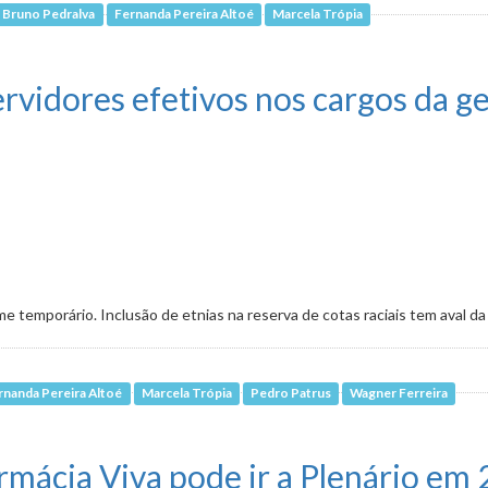
. Bruno Pedralva
Fernanda Pereira Altoé
Marcela Trópia
 obras do antigo Aeroporto Carlos Prates
vidores efetivos nos cargos da g
e temporário. Inclusão de etnias na reserva de cotas raciais tem aval d
rnanda Pereira Altoé
Marcela Trópia
Pedro Patrus
Wagner Ferreira
vos nos cargos da gestão municipal
rmácia Viva pode ir a Plenário em 