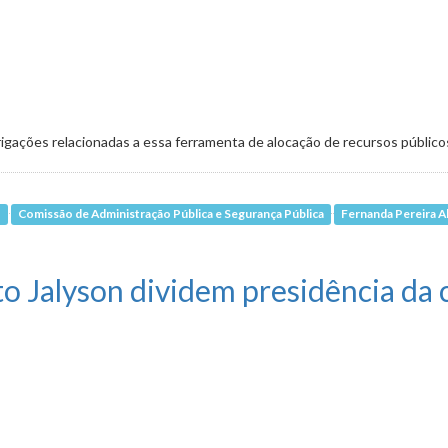
ações relacionadas a essa ferramenta de alocação de recursos público
o
Comissão de Administração Pública e Segurança Pública
Fernanda Pereira A
gamento de emendas impositivas
o Jalyson dividem presidência da 