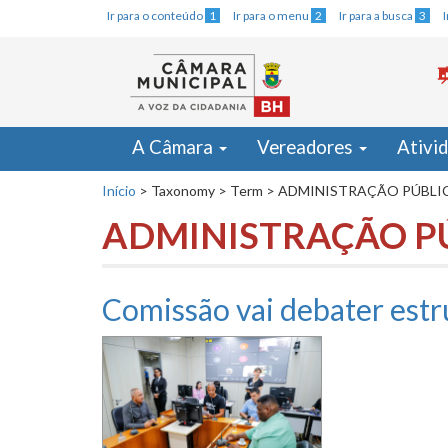
Ir para o conteúdo
1
Ir para o menu
2
Ir para a busca
3
A Câmara
Vereadores
Ativi
Início
>
Taxonomy
>
Term
>
ADMINISTRAÇÃO PÚBLI
ADMINISTRAÇÃO P
Comissão vai debater estr