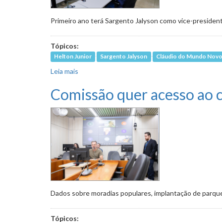
Primeiro ano terá Sargento Jalyson como vice-presiden
Tópicos:
Helton Junior
Sargento Jalyson
Cláudio do Mundo Nov
Leia mais
sobre Wagner Ferreira e Sargento Jalyson divi
Comissão quer acesso ao 
Dados sobre moradias populares, implantação de parqu
Tópicos: