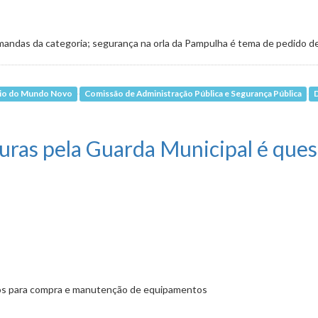
emandas da categoria; segurança na orla da Pampulha é tema de pedido d
io do Mundo Novo
Comissão de Administração Pública e Segurança Pública
ções de trabalho da Guarda Municipal
aturas pela Guarda Municipal é que
ios para compra e manutenção de equipamentos