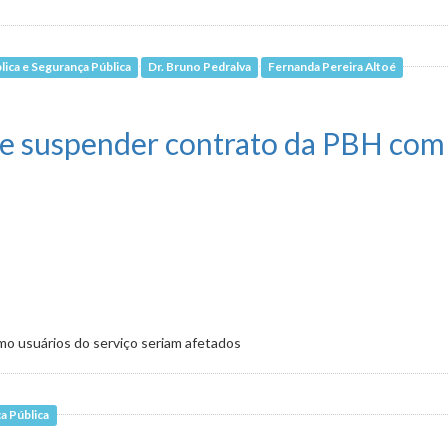
ica e Segurança Pública
Dr. Bruno Pedralva
Fernanda Pereira Altoé
arda Municipal é questionada
e suspender contrato da PBH com
mo usuários do serviço seriam afetados
a Pública
contrato da PBH com empresas de ônibus