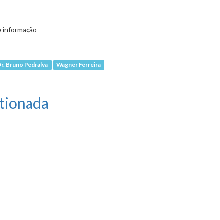
e informação
Dr. Bruno Pedralva
Wagner Ferreira
stionada