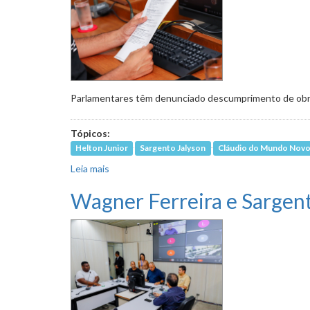
Parlamentares têm denunciado descumprimento de obrig
Tópicos:
Helton Junior
Sargento Jalyson
Cláudio do Mundo Nov
Leia mais
sobre PBH deverá explicar por escrito não pa
Wagner Ferreira e Sargent