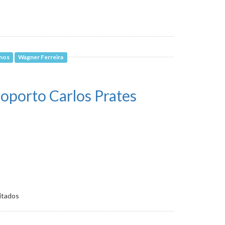
anos
Wagner Ferreira
oporto Carlos Prates
itados