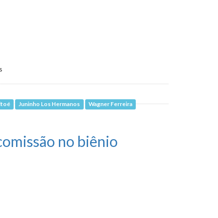
s
ltoé
Juninho Los Hermanos
Wagner Ferreira
comissão no biênio