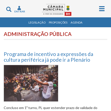
Togg
Toggle
ENTRAR
navig
navigation
LEGISLAÇÃO
PROPOSIÇÕES
AGENDA
ADMINISTRAÇÃO PÚBLICA
Programa de incentivo a expressões da
cultura periférica já pode ir a Plenário
Concluso em 1º turno, PL quer estender prazo de validade do