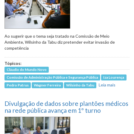
Ao sugerir que o tema seja tratado na Comissão de Meio
Ambiente, Wilsinho da Tabu diz pretender evitar invasão de
competência
Tópicos:
Cláudio do Mundo Novo
Comissão de Administração Pública e Segurança Pública
Iza Lourença
Leia mais
sobre
Pedro Patrus
Wagner Ferreira
Wilsinho da Tabu
Comissão
cancela
Divulgação de dados sobre plantões médicos
debate
sobre
na rede pública avança em 1º turno
possíveis
alteraçõe
no Plano
Diretor