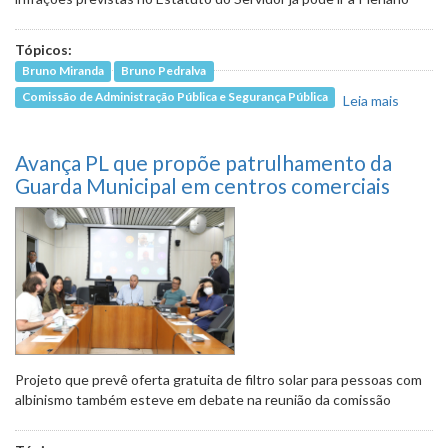
Tópicos:
Bruno Miranda
Bruno Pedralva
Comissão de Administração Pública e Segurança Pública
Leia mais
sobre
Projeto
institui
Avança PL que propõe patrulhamento da
para q
fraudar
Guarda Municipal em centros comerciais
compro
de vaci
de covi
Projeto que prevê oferta gratuita de filtro solar para pessoas com
albinismo também esteve em debate na reunião da comissão