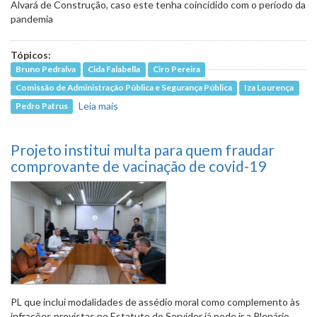
Alvará de Construção, caso este tenha coincidido com o período da
pandemia
Tópicos:
Bruno Pedralva
Cida Falabella
Ciro Pereira
Comissão de Administração Pública e Segurança Pública
Iza Lourença
Leia mais
sobre Programa de incentivo a expressões
Pedro Patrus
da cultura periférica já pode ir a Plenário
Projeto institui multa para quem fraudar
comprovante de vacinação de covid-19
PL que inclui modalidades de assédio moral como complemento às
infrações previstas no Estatuto do Servidor já pode ir a Plenário