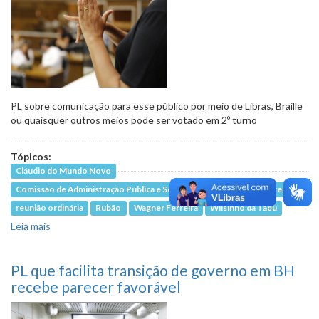
PL sobre comunicação para esse público por meio de Libras, Braille
ou quaisquer outros meios pode ser votado em 2º turno
Tópicos:
Cláudio do Mundo Novo
Comissão de Administração Pública e Segurança Pública
Iza Lourença
reunião ordinária
Rubão
Wagner Ferreira
Wilsinho da Tabu
Leia mais
sobre Em pauta, acessibilidade para mulher com
deficiência e vítima de violência
PL que facilita transição de governo em BH
recebe parecer favorável