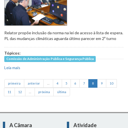
Relator propõe inclusão da norma na lei de acesso à lista de espera.
PL das mudanças climáticas aguarda último parecer em 2º turno
Tópicos:
Comissão de Administração Pública e Segurança Pública
Leia mais
sobre Divulgação de dados sobre plantões médicos na
rede pública avança em 1º turno
primeira
anterior
…
4
5
6
7
8
9
10
11
12
…
próxima
última
A Câmara
Atividade