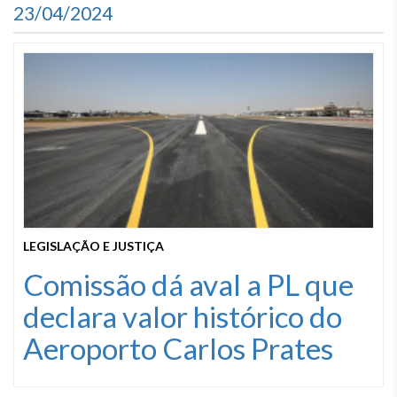
23/04/2024
LEGISLAÇÃO E JUSTIÇA
Comissão dá aval a PL que
declara valor histórico do
Aeroporto Carlos Prates