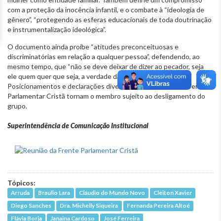
com a proteção da inocência infantil, e o combate à “ideologia de
gênero”, “protegendo as esferas educacionais de toda doutrinação
e instrumentalização ideológica”.
O documento ainda proíbe “atitudes preconceituosas e
discriminatórias em relação a qualquer pessoa”, defendendo, ao
mesmo tempo, que “não se deve deixar de dizer ao pecador, seja
ele quem quer que seja, a verdade da Palavra de Deus”.
Posicionamentos e declarações diversas aos princípios da Frente
Parlamentar Cristã tornam o membro sujeito ao desligamento do
grupo.
Superintendência de Comunicação Institucional
Tópicos:
Arruda
Braulio Lara
Cláudio do Mundo Novo
Cleiton Xavier
Diego Sanches
Dra. Michelly Siqueira
Fernanda Pereira Altoé
Flávia Borja
Janaina Cardoso
José Ferreira