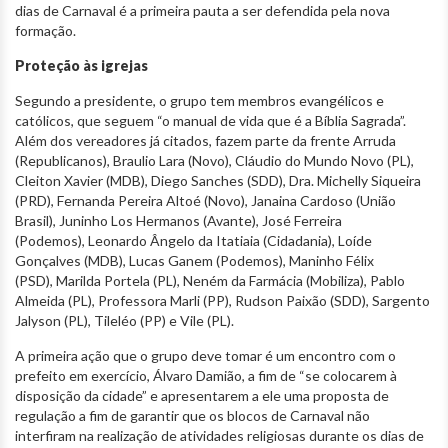
dias de Carnaval é a primeira pauta a ser defendida pela nova
formação.
Proteção às igrejas
Segundo a presidente, o grupo tem membros evangélicos e
católicos, que seguem “o manual de vida que é a Bíblia Sagrada”.
Além dos vereadores já citados, fazem parte da frente Arruda
(Republicanos), Braulio Lara (Novo), Cláudio do Mundo Novo (PL),
Cleiton Xavier (MDB), Diego Sanches (SDD), Dra. Michelly Siqueira
(PRD), Fernanda Pereira Altoé (Novo), Janaina Cardoso (União
Brasil), Juninho Los Hermanos (Avante), José Ferreira
(Podemos), Leonardo Ângelo da Itatiaia (Cidadania), Loíde
Gonçalves (MDB), Lucas Ganem (Podemos), Maninho Félix
(PSD), Marilda Portela (PL), Neném da Farmácia (Mobiliza), Pablo
Almeida (PL), Professora Marli (PP), Rudson Paixão (SDD), Sargento
Jalyson (PL), Tileléo (PP) e Vile (PL).
A primeira ação que o grupo deve tomar é um encontro com o
prefeito em exercício, Álvaro Damião, a fim de “se colocarem à
disposição da cidade” e apresentarem a ele uma proposta de
regulação a fim de garantir que os blocos de Carnaval não
interfiram na realização de atividades religiosas durante os dias de