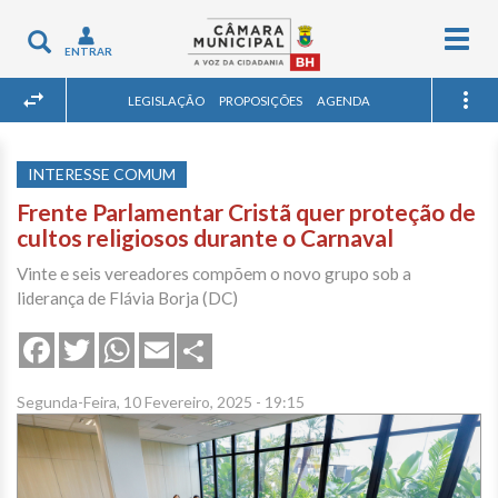
Togg
Toggle
ENTRAR
navig
navigation
LEGISLAÇÃO
PROPOSIÇÕES
AGENDA
INTERESSE COMUM
Frente Parlamentar Cristã quer proteção de
cultos religiosos durante o Carnaval
Vinte e seis vereadores compõem o novo grupo sob a
liderança de Flávia Borja (DC)
Share
Facebook
Twitter
WhatsApp
Email
Segunda-Feira, 10 Fevereiro, 2025 - 19:15