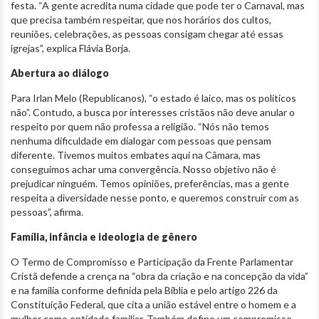
festa. “A gente acredita numa cidade que pode ter o Carnaval, mas
que precisa também respeitar, que nos horários dos cultos,
reuniões, celebrações, as pessoas consigam chegar até essas
igrejas”, explica Flávia Borja.
Abertura ao diálogo
Para Irlan Melo (Republicanos), “o estado é laico, mas os políticos
não”. Contudo, a busca por interesses cristãos não deve anular o
respeito por quem não professa a religião. “Nós não temos
nenhuma dificuldade em dialogar com pessoas que pensam
diferente. Tivemos muitos embates aqui na Câmara, mas
conseguimos achar uma convergência. Nosso objetivo não é
prejudicar ninguém. Temos opiniões, preferências, mas a gente
respeita a diversidade nesse ponto, e queremos construir com as
pessoas”, afirma.
Família, infância e ideologia de gênero
O Termo de Compromisso e Participação da Frente Parlamentar
Cristã defende a crença na “obra da criação e na concepção da vida”
e na família conforme definida pela Bíblia e pelo artigo 226 da
Constituição Federal, que cita a união estável entre o homem e a
mulher como entidade familiar. Também define um compromisso