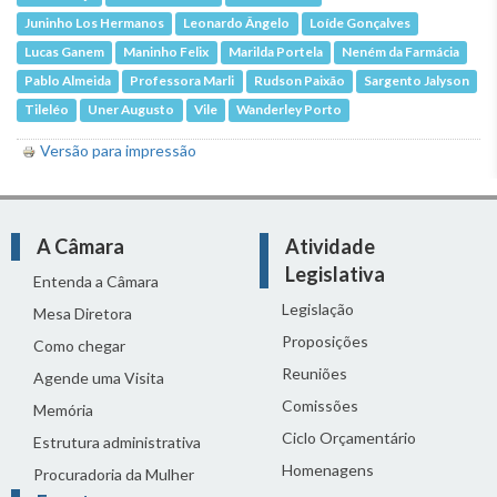
Juninho Los Hermanos
Leonardo Ângelo
Loíde Gonçalves
Lucas Ganem
Maninho Felix
Marilda Portela
Neném da Farmácia
Pablo Almeida
Professora Marli
Rudson Paixão
Sargento Jalyson
Tileléo
Uner Augusto
Vile
Wanderley Porto
Versão para impressão
A Câmara
Atividade
Legislativa
Entenda a Câmara
Legislação
Mesa Diretora
Proposições
Como chegar
Reuniões
Agende uma Visita
Comissões
Memória
Ciclo Orçamentário
Estrutura administrativa
Homenagens
Procuradoria da Mulher