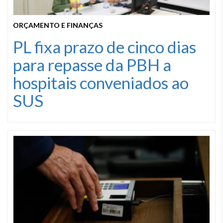
ORÇAMENTO E FINANÇAS
PL fixa prazo de cinco dias
para repasse da PBH a
hospitais conveniados ao
SUS