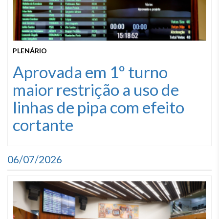
PLENÁRIO
Aprovada em 1º turno
maior restrição a uso de
linhas de pipa com efeito
cortante
06/07/2026