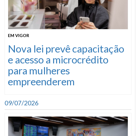
EM VIGOR
Nova lei prevê capacitação
e acesso a microcrédito
para mulheres
empreenderem
09/07/2026