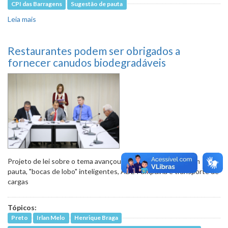
CPI das Barragens
Sugestão de pauta
Leia mais
sobre Qualidade da água e abastecimento estarão em
debate em oitiva da Copasa
Restaurantes podem ser obrigados a
fornecer canudos biodegradáveis
Projeto de lei sobre o tema avançou em 2º turno; também em
pauta, "bocas de lobo" inteligentes, ADE Pampulha e transporte de
cargas
Tópicos:
Preto
Irlan Melo
Henrique Braga