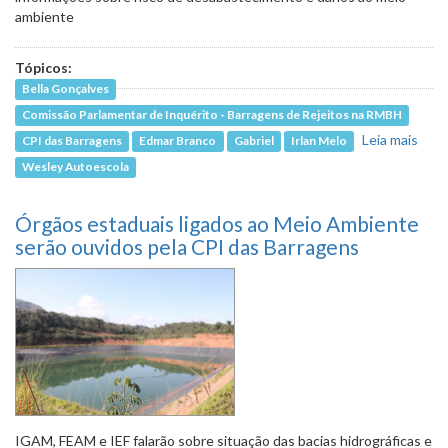
ambiente
Tópicos:
Bella Gonçalves
Comissão Parlamentar de Inquérito - Barragens de Rejeitos na RMBH
Leia mais
sobr
CPI das Barragens
Edmar Branco
Gabriel
Irlan Melo
Volt
Wesley Autoescola
capt
de á
Órgãos estaduais ligados ao Meio Ambiente
no R
Para
serão ouvidos pela CPI das Barragens
pela
Cop
aind
tem 
IGAM, FEAM e IEF falarão sobre situação das bacias hidrográficas e