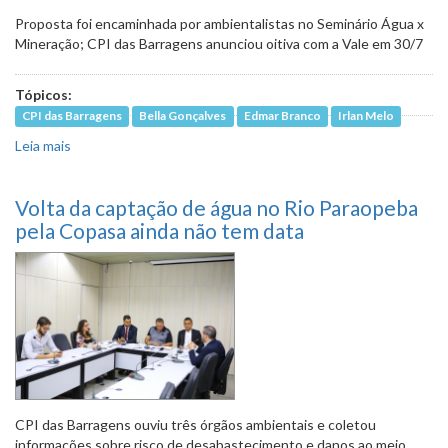
Proposta foi encaminhada por ambientalistas no Seminário Água x
Mineração; CPI das Barragens anunciou oitiva com a Vale em 30/7
Tópicos:
CPI das Barragens
Bella Gonçalves
Edmar Branco
Irlan Melo
Leia mais
sobre CPI deve pedir suspensão de projetos minerários
até que se revise política ambiental
Volta da captação de água no Rio Paraopeba
pela Copasa ainda não tem data
CPI das Barragens ouviu três órgãos ambientais e coletou
informações sobre risco de desabastecimento e danos ao meio