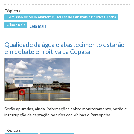
Tópicos:
Comissão de Meio Ambiente, Defesa dos Animais e Política Urbana
Gilson Reis
Leia mais
sobre Comissão registra B.O. após novo
impedimento para vistoriar Mina Corumi
Qualidade da água e abastecimento estarão
em debate em oitiva da Copasa
Serão apuradas, ainda, informações sobre monitoramento, vazão e
interrupção da captação nos rios das Velhas e Paraopeba
Tópicos: