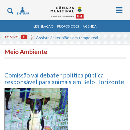
Togg
Toggle
ENTRAR
navig
navigation
LEGISLAÇÃO
PROPOSIÇÕES
AGENDA
AO VIVO
Assista às reuniões em tempo real
Meio Ambiente
Comissão vai debater política pública
responsável para animais em Belo Horizonte