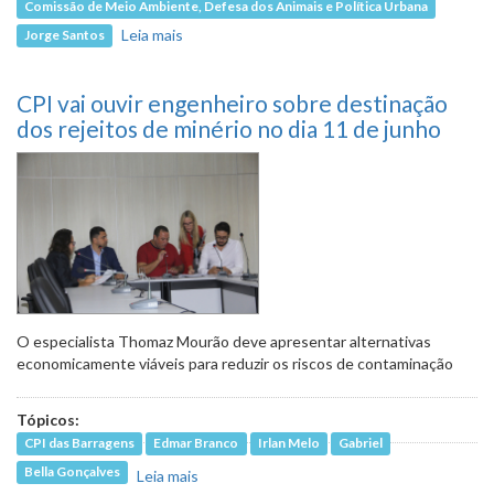
Comissão de Meio Ambiente, Defesa dos Animais e Política Urbana
Leia mais
sobre Restaurantes podem ser obrigados
Jorge Santos
a fornecer canudos biodegradáveis
CPI vai ouvir engenheiro sobre destinação
dos rejeitos de minério no dia 11 de junho
O especialista Thomaz Mourão deve apresentar alternativas
economicamente viáveis para reduzir os riscos de contaminação
Tópicos:
CPI das Barragens
Edmar Branco
Irlan Melo
Gabriel
Bella Gonçalves
Leia mais
sobre CPI vai ouvir engenheiro sobre