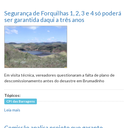
destinação dos rejeitos de minério no
dia 11 de junho
Segurança de Forquilhas 1, 2, 3 e 4 só poderá
ser garantida daqui a três anos
Em visita técnica, vereadores questionaram a falta de plano de
descomissionamento antes do desastre em Brumadinho
Tópicos:
CPI das Barragens
Leia mais
sobre Segurança de Forquilhas 1, 2, 3 e 4 só poderá ser
garantida daqui a três anos
Comissão analisa projeto que garante