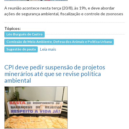
A reunião acontece nesta terça (20/8), às 19h, e deve abordar
ações de segurança ambiental, fiscalização e controle de zoonoses
Tópicos:
Léo Burguês de Castro
Comissão de Meio Ambiente, Defesa dos Animais e Política Urbana
Leia mais
sobre Comissão vai debater política
Sugestão de pauta
pública responsável para animais em
Belo Horizonte
CPI deve pedir suspensão de projetos
minerários até que se revise política
ambiental