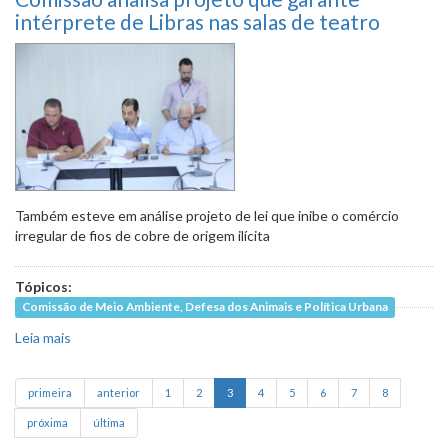
intérprete de Libras nas salas de teatro
Também esteve em análise projeto de lei que inibe o comércio
irregular de fios de cobre de origem ilícita
Tópicos:
Comissão de Meio Ambiente, Defesa dos Animais e Política Urbana
Leia mais
sobre Comissão analisa projeto que garante intérprete de
Libras nas salas de teatro
primeira
anterior
1
2
3
4
5
6
7
8
próxima
última