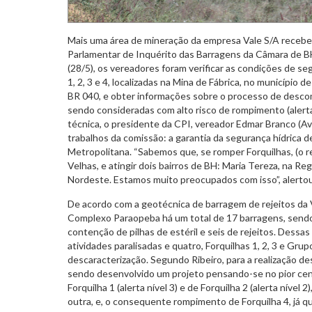
Mais uma área de mineração da empresa Vale S/A recebeu
Parlamentar de Inquérito das Barragens da Câmara de BH
(28/5), os vereadores foram verificar as condições de s
1, 2, 3 e 4, localizadas na Mina de Fábrica, no município
BR 040, e obter informações sobre o processo de desc
sendo consideradas com alto risco de rompimento (alerta n
técnica, o presidente da CPI, vereador Edmar Branco (Av
trabalhos da comissão: a garantia da segurança hídrica d
Metropolitana. “Sabemos que, se romper Forquilhas, (o re
Velhas, e atingir dois bairros de BH: Maria Tereza, na Reg
Nordeste. Estamos muito preocupados com isso”, alertou
De acordo com a geotécnica de barragem de rejeitos da 
Complexo Paraopeba há um total de 17 barragens, send
contenção de pilhas de estéril e seis de rejeitos. Dessa
atividades paralisadas e quatro, Forquilhas 1, 2, 3 e Gr
descaracterização. Segundo Ribeiro, para a realização 
sendo desenvolvido um projeto pensando-se no pior cená
Forquilha 1 (alerta nível 3) e de Forquilha 2 (alerta nível
outra, e, o consequente rompimento de Forquilha 4, já que