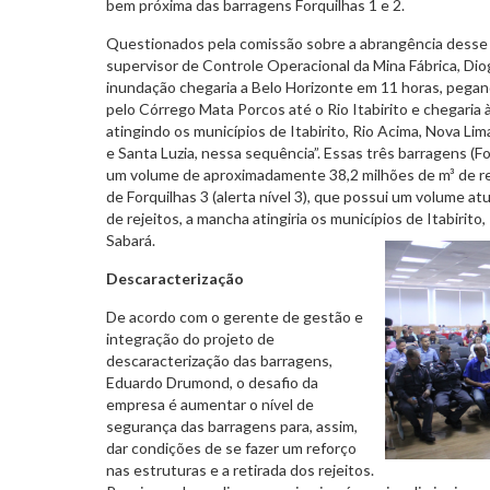
bem próxima das barragens Forquilhas 1 e 2.
Questionados pela comissão sobre a abrangência desse
supervisor de Controle Operacional da Mina Fábrica, Dio
inundação chegaria a Belo Horizonte em 11 horas, pegand
pelo Córrego Mata Porcos até o Rio Itabirito e chegaria à
atingindo os municípios de Itabirito, Rio Acima, Nova Li
e Santa Luzia, nessa sequência”. Essas três barragens (Fo
um volume de aproximadamente 38,2 milhões de m³ de re
de Forquilhas 3 (alerta nível 3), que possui um volume at
de rejeitos, a mancha atingiria os municípios de Itabirit
Sabará.
Descaracterização
De acordo com o gerente de gestão e
integração do projeto de
descaracterização das barragens,
Eduardo Drumond, o desafio da
empresa é aumentar o nível de
segurança das barragens para, assim,
dar condições de se fazer um reforço
nas estruturas e a retirada dos rejeitos.