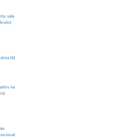
ta, sala
áculos
inta (6)
sados na
sta
 de
uncional