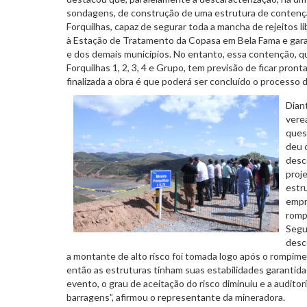
sondagens, de construção de uma estrutura de contençã
Forquilhas, capaz de segurar toda a mancha de rejeitos 
à Estação de Tratamento da Copasa em Bela Fama e gara
e dos demais municípios. No entanto, essa contenção, qu
Forquilhas 1, 2, 3, 4 e Grupo, tem previsão de ficar pront
finalizada a obra é que poderá ser concluído o process
Dian
vere
ques
deu o
desc
proj
estr
empr
romp
Segu
desc
a montante de alto risco foi tomada logo após o rompim
então as estruturas tinham suas estabilidades garantida
evento, o grau de aceitação do risco diminuiu e a audito
barragens”, afirmou o representante da mineradora.