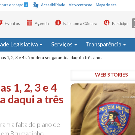
Ir para o rodapé
4
Acessibilidade
Alto contraste
Mapa do site
Eventos
Agenda
Fale com a Câmara
Participe
dade Legislativa
Serviços
Transparência
as 1, 2, 3 e 4 só poderá ser garantida daqui a três anos
WEB STORIES
s 1, 2, 3 e 4
a daqui a três
ram a falta de plano de
e em Brumadinho