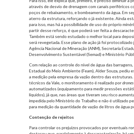
Para isso, ele explica que, primeiro, é preciso diminuir a
através de desvio de drenagem com canais periféricos 
poços de rebaixamento, e bombeamento da água. Em segu
aterro da estrutura, reforçando o já existente. Ainda est
para isso, mas há a possibilidade de uso do próprio minér
partir desse reforço, é que poderá ser feita a descaracte
Também está sendo estudado o melhor local para deposiçã
será revegetada. Esse plano de ação já foi protocolizado
Agência Nacional de Mineração (ANM), Secretaria Estad
Desenvolvimento Sustentável (Semad) e Ministério Públ
Com relação ao controle do nível de água das barragens
Estadual do Meio Ambiente (Feam), Alder Souza, pediu e
a medição pela empresa da vazão dentro das estruturas
técnicos da Vale, o monitoramento é realizado por
drones
automatizados (equipamento para medir pressões estáti
líquidos), já que, nas áreas que tiveram seu risco aument
impedida pelo Ministério do Trabalho e não é utilizado 
para medição da quantidade de vazão de litros de água 
Contenção de rejeitos
Para controlar os prejuízos provocados por eventuais 
destacou que, paralelamente à descaracterização, há um p