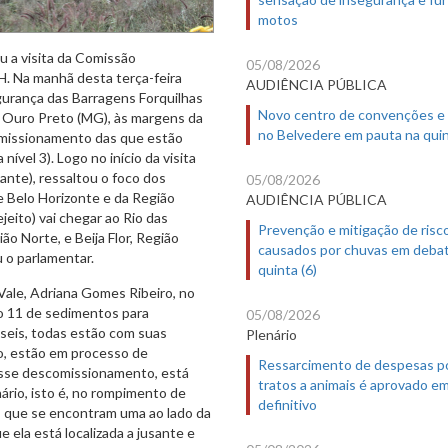
motos
 a visita da Comissão
05/08/2026
. Na manhã desta terça-feira
AUDIÊNCIA PÚBLICA
egurança das Barragens Forquilhas
Novo centro de convenções e
 de Ouro Preto (MG), às margens da
no Belvedere em pauta na quin
omissionamento das que estão
ível 3). Logo no início da visita
ante), ressaltou o foco dos
05/08/2026
e Belo Horizonte e da Região
AUDIÊNCIA PÚBLICA
jeito) vai chegar ao Rio das
Prevenção e mitigação de risc
ião Norte, e Beija Flor, Região
causados por chuvas em deba
 o parlamentar.
quinta (6)
Vale, Adriana Gomes Ribeiro, no
o 11 de sedimentos para
05/08/2026
s seis, todas estão com suas
Plenário
upo, estão em processo de
Ressarcimento de despesas p
desse descomissionamento, está
tratos a animais é aprovado e
rio, isto é, no rompimento de
definitivo
 2), que se encontram uma ao lado da
 ela está localizada a jusante e