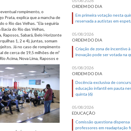
05/08/2026
ORDEM DO DIA
 eventual rompimento, o
Em primeira votação nesta quin
go Prata, explica que a mancha de
reservada a autistas em espet
o o Rio das Velhas. “Ela seguiria
 Bacia do Rio das Velhas,
05/08/2026
ma, Raposos, Sabará, Belo Horizonte
ORDEM DO DIA
rquilhas 1, 2 e 4), juntas, somam
jeitos. Já no caso de rompimento
Criação de zona de incentivo à
ual de cerca de 19,5 milhões de m³
inovação pode ser votada na qu
o, Rio Acima, Nova Lima, Raposos e
05/08/2026
ORDEM DO DIA
Docência exclusiva de concur
educação infantil em pauta ne
quinta (6)
05/08/2026
EDUCAÇÃO
Comissão questiona dispensa
professores em readaptação f