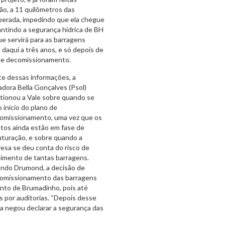
o, a 11 quilômetros das
liberada, impedindo que ela chegue
ntindo a segurança hídrica de BH
e servirá para as barragens
a daqui a três anos, e só depois de
o de decomissionamento.
te dessas informações, a
adora Bella Gonçalves (Psol)
tionou a Vale sobre quando se
 início do plano de
omissionamento, uma vez que os
etos ainda estão em fase de
uturação, e sobre quando a
esa se deu conta do risco de
imento de tantas barragens.
ndo Drumond, a decisão de
omissionamento das barragens
ento de Brumadinho, pois até
s por auditorias. “Depois desse
ria negou declarar a segurança das