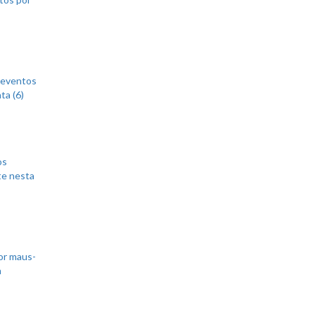
 eventos
ta (6)
os
te nesta
or maus-
m