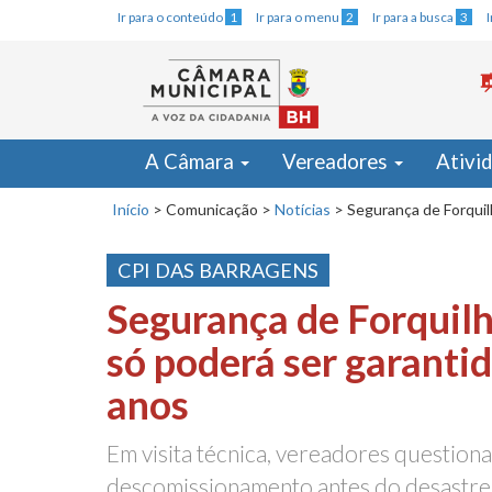
Ir para o conteúdo
1
Ir para o menu
2
Ir para a busca
3
A Câmara
Vereadores
Ativi
Início
>
Comunicação
>
Notícias
>
Segurança de Forquilh
CPI DAS BARRAGENS
Segurança de Forquilha
só poderá ser garantid
anos
Em visita técnica, vereadores questiona
descomissionamento antes do desastr