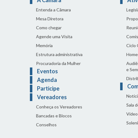
Entenda a Câmara
Legis
Mesa Diretora
Propo
Como chegar
Reuni
Agende uma Visita
Comis
Memória
Ciclo
Estrutura administrativa
Home
Procuradoria da Mulher
Audiên
e Sem
Eventos
Distri
Agenda
Com
Participe
Notíci
Vereadores
Sala 
Conheça os Vereadores
Vídeo
Bancadas e Blocos
Solen
Conselhos