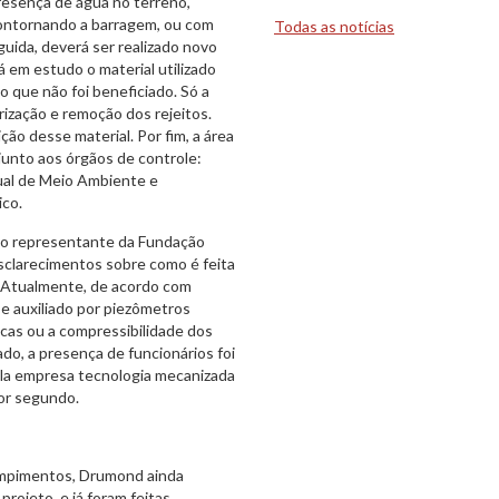
 presença de água no terreno,
contornando a barragem, ou com
Todas as notícias
ida, deverá ser realizado novo
á em estudo o material utilizado
io que não foi beneficiado. Só a
rização e remoção dos rejeitos.
o desse material. Por fim, a área
 junto aos órgãos de controle:
ual de Meio Ambiente e
ico.
, o representante da Fundação
sclarecimentos sobre como é feita
. Atualmente, de acordo com
e auxiliado por piezômetros
cas ou a compressibilidade dos
ado, a presença de funcionários foi
pela empresa tecnologia mecanizada
por segundo.
rompimentos, Drumond ainda
rojeto, e já foram feitas