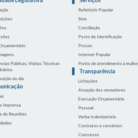
lação
Refeitório Popular
sições
Sine
ões
Conciliação
sões
Posto de Identificação
 Orçamentário
Procon
nagens
Internet Popular
cias Públicas, Visitas Técnicas
Ponto de atendimento à mulhe
inários
Transparência
buição do dia
Licitações
unicação
Atuação dos vereadores
as
Execução Orçamentária
de Imprensa
Pessoal
s de Reuniões
Verba Indenizatória
idades
Contratos e convênios
Concursos