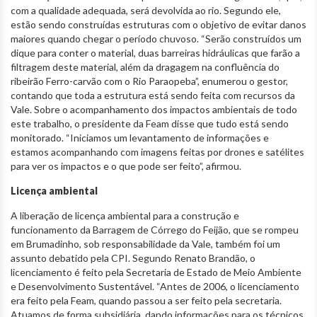
com a qualidade adequada, será devolvida ao rio. Segundo ele,
estão sendo construídas estruturas com o objetivo de evitar danos
maiores quando chegar o período chuvoso. “Serão construídos um
dique para conter o material, duas barreiras hidráulicas que farão a
filtragem deste material, além da dragagem na confluência do
ribeirão Ferro-carvão com o Rio Paraopeba”, enumerou o gestor,
contando que toda a estrutura está sendo feita com recursos da
Vale. Sobre o acompanhamento dos impactos ambientais de todo
este trabalho, o presidente da Feam disse que tudo está sendo
monitorado. “Iniciamos um levantamento de informações e
estamos acompanhando com imagens feitas por drones e satélites
para ver os impactos e o que pode ser feito”, afirmou.
Licença ambiental
A liberação de licença ambiental para a construção e
funcionamento da Barragem de Córrego do Feijão, que se rompeu
em Brumadinho, sob responsabilidade da Vale, também foi um
assunto debatido pela CPI. Segundo Renato Brandão, o
licenciamento é feito pela Secretaria de Estado de Meio Ambiente
e Desenvolvimento Sustentável. “Antes de 2006, o licenciamento
era feito pela Feam, quando passou a ser feito pela secretaria.
Atuamos de forma subsidiária, dando informações para os técnicos