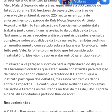
diretor-geral do Instituto Estadual de Florestas, Antônio Augusto
Melo Malard. Segundo ele, a área, equivalente a 300 campos de
futebol, abrange 150 hectares de vegetação, uma área de
preservação ambiental, sendo 225 hectares em zona de
amortecimento do parque do Rola Moça. Segundo Antônio
Augusto, o IEF não tem atuação no licenciamento ambiental e
trabalha junto com o Igam na avaliação da qualidade da água.
“Estamos prestes a receber análise de metais pesados e ensaios
complexos sobre a qualidade da água na região. Também pedimos
um monitoramento com estudo sobre a fauna e a flora locais. Tudo
feito pela Vale. Já foi feito um estudo que foi considerado
insatisfatório. Eles vão nos apresentar outro”, garantiuo gestor.
Em relação à vegetação suprimida para a implantação do dique e
das barreiras hidráulicas que estão sendo construídas para redução
de danos no período chuvoso, o diretor do IEF afirmou que o
instituto participou dos debates, mas ainda não tem os dados
sobre os impactos. Ele contou que “serão avaliados os problemas
causados e teremos os resultados no final do mês de julho. O prazo
é de 90 dias contados a partir do final de abril”.
Requerimentos
A CPI das Barragens aprovou quatro requerimentos solicitando