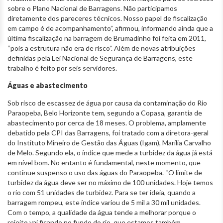
sobre o Plano Nacional de Barragens. Não participamos
diretamente dos pareceres técnicos. Nosso papel de fiscalização
em campo é de acompanhamento”, afirmou, informando ainda que a
última fiscalização na barragem de Brumadinho foi feita em 2011,
“pois a estrutura não era de risco”. Além de novas atribuições
definidas pela Lei Nacional de Segurança de Barragens, este
trabalho é feito por seis servidores.
Águas e abastecimento
Sob risco de escassez de água por causa da contaminação do Rio
Paraopeba, Belo Horizonte tem, segundo a Copasa, garantia de
abastecimento por cerca de 18 meses. O problema, amplamente
debatido pela CPI das Barragens, foi tratado com a diretora-geral
do Instituto Mineiro de Gestão das Águas (Igam), Marília Carvalho
de Melo. Segundo ela, o índice que mede a turbidez da água já está
em nível bom. No entanto é fundamental, neste momento, que
continue suspenso o uso das águas do Paraopeba. “O limite de
turbidez da água deve ser no máximo de 100 unidades. Hoje temos
o rio com 51 unidades de turbidez. Para se ter ideia, quando a
barragem rompeu, este índice variou de 5 mil a 30 mil unidades.
Com o tempo, a qualidade da água tende a melhorar porque o
rejeito vai ficando no fundo do rio, que estamos também