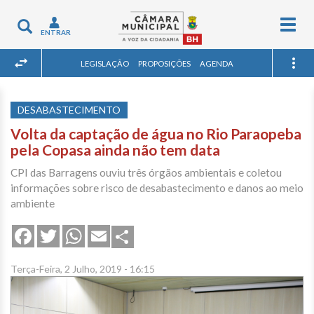
Togg
Toggle
ENTRAR
navig
navigation
LEGISLAÇÃO
PROPOSIÇÕES
AGENDA
DESABASTECIMENTO
Volta da captação de água no Rio Paraopeba
pela Copasa ainda não tem data
CPI das Barragens ouviu três órgãos ambientais e coletou
informações sobre risco de desabastecimento e danos ao meio
ambiente
Share
Facebook
Twitter
WhatsApp
Email
Terça-Feira, 2 Julho, 2019 - 16:15