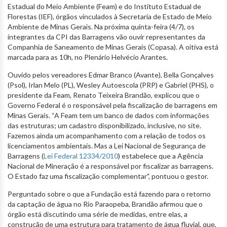
Estadual do Meio Ambiente (Feam) e do Instituto Estadual de
Florestas (IEF), órgãos vinculados à Secretaria de Estado de Meio
Ambiente de Minas Gerais. Na próxima quinta-feira (4/7), os
integrantes da CPI das Barragens vão ouvir representantes da
Companhia de Saneamento de Minas Gerais (Copasa). A oitiva está
marcada para as 10h, no Plenário Helvécio Arantes.
Ouvido pelos vereadores Edmar Branco (Avante), Bella Gonçalves
(Psol), Irlan Melo (PL), Wesley Autoescola (PRP) e Gabriel (PHS), o
presidente da Feam, Renato Teixeira Brandão, explicou que o
Governo Federal é o responsável pela fiscalização de barragens em
Minas Gerais. “A Feam tem um banco de dados com informações
das estruturas; um cadastro disponibilizado, inclusive, no site.
Fazemos ainda um acompanhamento com a relação de todos os
licenciamentos ambientais. Mas a Lei Nacional de Segurança de
Barragens (
Lei Federal 12334/2010
) estabelece que a Agência
Nacional de Mineração é a responsável por fiscalizar as barragens.
O Estado faz uma fiscalização complementar", pontuou o gestor.
Perguntado sobre o que a Fundação está fazendo para o retorno
da captação de água no Rio Paraopeba, Brandão afirmou que o
órgão está discutindo uma série de medidas, entre elas, a
construção de uma estrutura para tratamento de água fluvial, que,