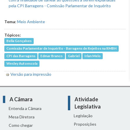
Tema:
Meio Ambiente
Tópicos:
Bella Gonçalves
Comissão Parlamentar de Inquérito - Barragens de Rejeitos na RMBH
CPI das Barragens
Edmar Branco
Gabriel
Irlan Melo
Wesley Autoescola
Versão para impressão
A Câmara
Atividade
Legislativa
Entenda a Câmara
Legislação
Mesa Diretora
Proposições
Como chegar