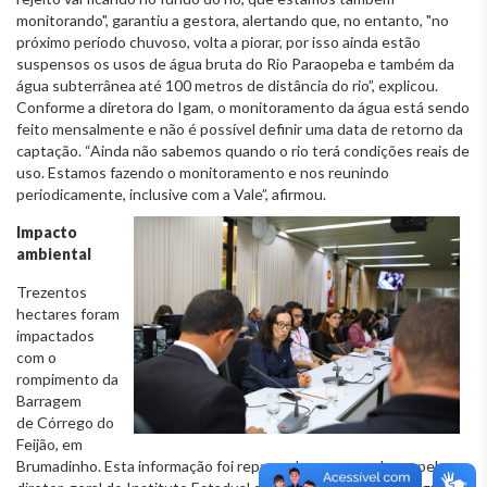
monitorando", garantiu a gestora, alertando que, no entanto, "no
próximo período chuvoso, volta a piorar, por isso ainda estão
suspensos os usos de água bruta do Rio Paraopeba e também da
água subterrânea até 100 metros de distância do rio”, explicou.
Conforme a diretora do Igam, o monitoramento da água está sendo
feito mensalmente e não é possível definir uma data de retorno da
captação. “Ainda não sabemos quando o rio terá condições reais de
uso. Estamos fazendo o monitoramento e nos reunindo
periodicamente, inclusive com a Vale”, afirmou.
Impacto
ambiental
Trezentos
hectares foram
impactados
com o
rompimento da
Barragem
de Córrego do
Feijão, em
Brumadinho. Esta informação foi repassada aos vereadores pelo