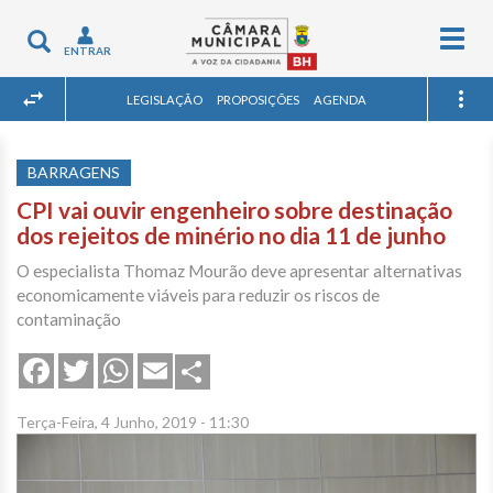
Togg
Toggle
ENTRAR
navig
navigation
LEGISLAÇÃO
PROPOSIÇÕES
AGENDA
BARRAGENS
CPI vai ouvir engenheiro sobre destinação
dos rejeitos de minério no dia 11 de junho
O especialista Thomaz Mourão deve apresentar alternativas
economicamente viáveis para reduzir os riscos de
contaminação
Share
Facebook
Twitter
WhatsApp
Email
Terça-Feira, 4 Junho, 2019 - 11:30