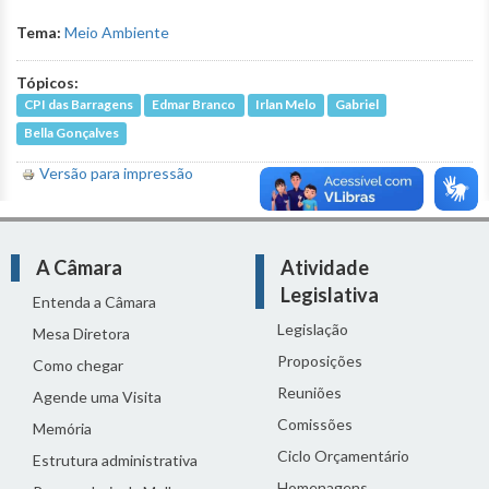
Tema:
Meio Ambiente
Tópicos:
CPI das Barragens
Edmar Branco
Irlan Melo
Gabriel
Bella Gonçalves
Versão para impressão
A Câmara
Atividade
Legislativa
Entenda a Câmara
Legislação
Mesa Diretora
Proposições
Como chegar
Reuniões
Agende uma Visita
Comissões
Memória
Ciclo Orçamentário
Estrutura administrativa
Homenagens