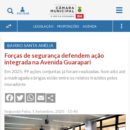
Togg
Toggle
ENTRAR
navig
navigation
LEGISLAÇÃO
PROPOSIÇÕES
AGENDA
BAIRRO SANTA AMÉLIA
Forças de segurança defendem ação
integrada na Avenida Guarapari
Em 2025, 99 ações conjuntas já foram realizadas. Som alto até
a madrugada e brigas estão entre os relatos trazidos pelos
moradores
Share
Facebook
Twitter
WhatsApp
Email
Segunda-Feira, 1 Setembro, 2025 - 15:45