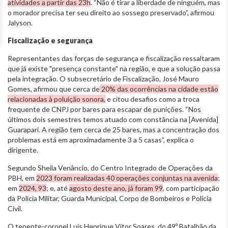
atividades a partir das 23h
. “Não é tirar a liberdade de ninguém, mas
o morador precisa ter seu direito ao sossego preservado”, afirmou
Jalyson.
Fiscalização e segurança
Representantes das forças de segurança e fiscalização ressaltaram
que já existe "presença constante" na região, e que a solução passa
pela integração. O subsecretário de Fiscalização, José Mauro
Gomes, afirmou que cerca de
20% das ocorrências na cidade estão
relacionadas à poluição sonora,
e citou desafios como a troca
frequente de CNPJ por bares para escapar de punições. “Nos
últimos dois semestres temos atuado com constância na [Avenida]
Guarapari. A região tem cerca de 25 bares, mas a concentração dos
problemas está em aproximadamente 3 a 5 casas”, explica o
dirigente.
Segundo Sheila Venâncio, do Centro Integrado de Operações da
PBH, em
2023 foram realizadas 40 operações conjuntas na avenida
;
em
2024, 93
; e, até
agosto deste ano, já foram 99
, com participação
da Polícia Militar, Guarda Municipal, Corpo de Bombeiros e Polícia
Civil.
O tenente-coronel Luís Henrique Vitor Soares, do 49º Batalhão da