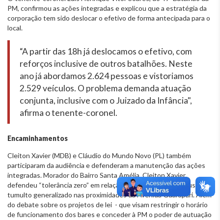
PM, confirmou as ações integradas e explicou que a estratégia da
corporação tem sido deslocar o efetivo de forma antecipada para o
local.
“A partir das 18h já deslocamos o efetivo, com
reforços inclusive de outros batalhões. Neste
ano já abordamos 2.624 pessoas e vistoriamos
2.529 veículos. O problema demanda atuação
conjunta, inclusive com o Juizado da Infância",
afirma o tenente-coronel.
Encaminhamentos
Cleiton Xavier (MDB) e Cláudio do Mundo Novo (PL) também
participaram da audiência e defenderam a manutenção das ações
integradas. Morador do Bairro Santa Amélia, Cleiton Xavier
defendeu “tolerância zero” em relação aos episódios que causam
tumulto generalizado nas proximidades da Avenida Guarapari. Além
do debate sobre os projetos de lei - que visam restringir o horário
de funcionamento dos bares e conceder à PM o poder de autuação