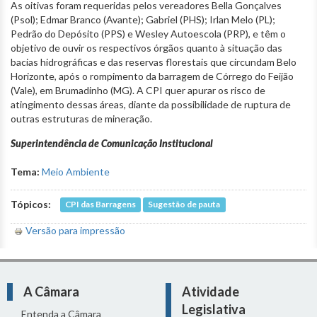
As oitivas foram requeridas pelos vereadores Bella Gonçalves
(Psol); Edmar Branco (Avante); Gabriel (PHS); Irlan Melo (PL);
Pedrão do Depósito (PPS) e Wesley Autoescola (PRP), e têm o
objetivo de ouvir os respectivos órgãos quanto à situação das
bacias hidrográficas e das reservas florestais que circundam Belo
Horizonte, após o rompimento da barragem de Córrego do Feijão
(Vale), em Brumadinho (MG). A CPI quer apurar os risco de
atingimento dessas áreas, diante da possibilidade de ruptura de
outras estruturas de mineração.
Superintendência de Comunicação Institucional
Tema:
Meio Ambiente
Tópicos:
CPI das Barragens
Sugestão de pauta
Versão para impressão
A Câmara
Atividade
Legislativa
Entenda a Câmara