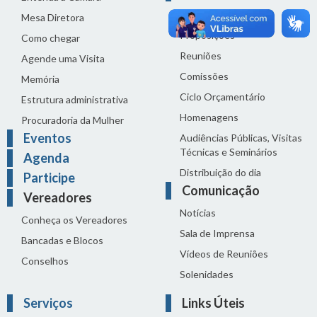
Legislação
Mesa Diretora
Proposições
Como chegar
Reuniões
Agende uma Visita
Comissões
Memória
Ciclo Orçamentário
Estrutura administrativa
Homenagens
Procuradoria da Mulher
Eventos
Audiências Públicas, Visitas
Técnicas e Seminários
Agenda
Distribuição do dia
Participe
Comunicação
Vereadores
Notícias
Conheça os Vereadores
Sala de Imprensa
Bancadas e Blocos
Vídeos de Reuniões
Conselhos
Solenidades
Serviços
Links Úteis