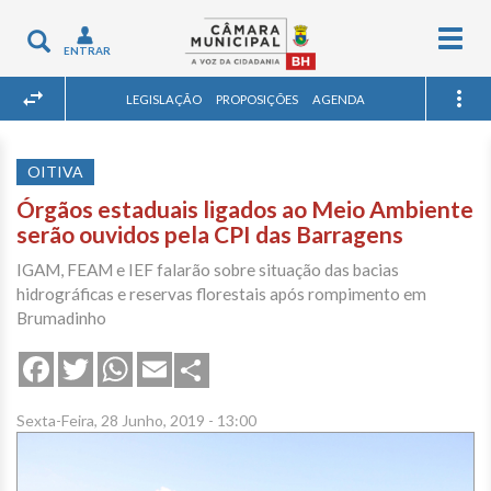
Togg
Toggle
ENTRAR
navig
navigation
LEGISLAÇÃO
PROPOSIÇÕES
AGENDA
OITIVA
Órgãos estaduais ligados ao Meio Ambiente
serão ouvidos pela CPI das Barragens
IGAM, FEAM e IEF falarão sobre situação das bacias
hidrográficas e reservas florestais após rompimento em
Brumadinho
Share
Facebook
Twitter
WhatsApp
Email
Sexta-Feira, 28 Junho, 2019 - 13:00