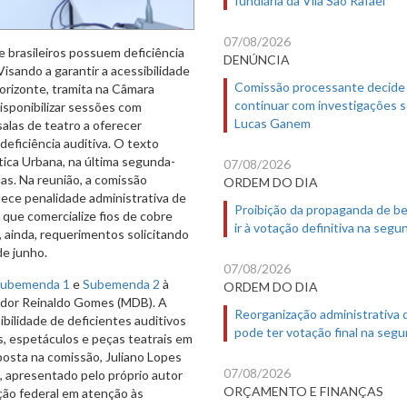
07/08/2026
 brasileiros possuem deficiência
DENÚNCIA
Visando a garantir a acessibilidade
Comissão processante decide
Horizonte, tramita na Câmara
continuar com investigações 
disponibilizar sessões com
Lucas Ganem
alas de teatro a oferecer
deficiência auditiva. O texto
ica Urbana, na última segunda-
07/08/2026
s. Na reunião, a comissão
ORDEM DO DIA
ece penalidade administrativa de
Proibição da propaganda de b
que comercialize fios de cobre
ir à votação definitiva na segu
 ainda, requerimentos solicitando
de junho.
07/08/2026
ubemenda 1
e
Subemenda 2
à
ORDEM DO DIA
eador Reinaldo Gomes (MDB). A
Reorganização administrativa
bilidade de deficientes auditivos
pode ter votação final na segu
s, espetáculos e peças teatrais em
posta na comissão, Juliano Lopes
07/08/2026
 apresentado pelo próprio autor
ORÇAMENTO E FINANÇAS
lação federal em atenção às