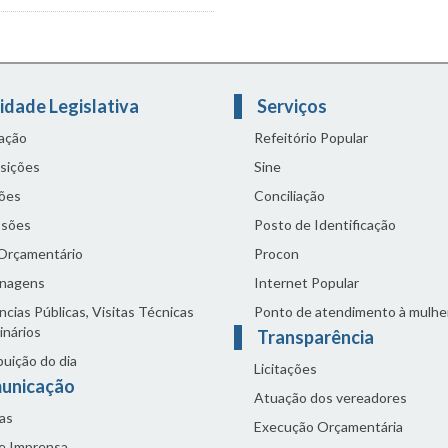
idade Legislativa
Serviços
lação
Refeitório Popular
sições
Sine
ões
Conciliação
sões
Posto de Identificação
 Orçamentário
Procon
nagens
Internet Popular
cias Públicas, Visitas Técnicas
Ponto de atendimento à mulhe
inários
Transparência
buição do dia
Licitações
unicação
Atuação dos vereadores
as
Execução Orçamentária
de Imprensa