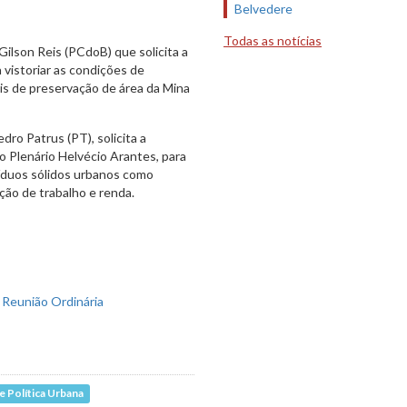
Belvedere
Todas as notícias
lson Reis (PCdoB) que solicita a
a vistoriar as condições de
is de preservação de área da Mina
ro Patrus (PT), solicita a
no Plenário Helvécio Arantes, para
síduos sólidos urbanos como
ção de trabalho e renda.
 Política Urbana