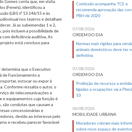
ldo Gomes conta que, em visita
Comissão acompanha TCE e
s (Feneis), identificou a
recomenda aprovação das con
lusão (LBI) nº 13.146/15 e às
PBH de 2020
udiovisual nos teatros e detalham
decer. Já as subemendas 1 e 2,
07/08/2026
, pois incluem a possibilidade de
ORDEM DO DIA
 com deficiência auditiva. As
 projeto está concluso para
Normas mais rígidas para vend
animais domésticos deve ter 
definitiva
07/08/2026
9
determina que o Executivo
ORDEM DO DIA
ará de Funcionamento a
ransportar, estocar ou expor à
Proibição de recursos a entid
a. Conforme ressalta o autor, o
ligadas a ocupações vai a Plená
erviço de telecomunicações e
10
de e equipamentos cuja função é
es, são condutas que causam a
06/08/2026
resas concessionárias e
MOBILIDADE URBANA
edores, devido ao interesse pelo
rno e recebeu parecer favorável
Moradores cobram mais infor
sobre novo espaço de evento