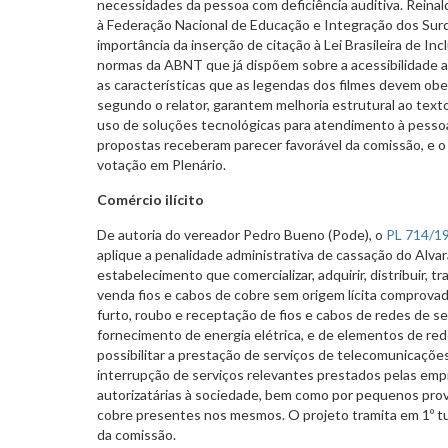
necessidades da pessoa com deficiência auditiva. Reina
à Federação Nacional de Educação e Integração dos Surdo
importância da inserção de citação à Lei Brasileira de Inc
normas da ABNT que já dispõem sobre a acessibilidade a
as características que as legendas dos filmes devem obe
segundo o relator, garantem melhoria estrutural ao texto
uso de soluções tecnológicas para atendimento à pessoa
propostas receberam parecer favorável da comissão, e o
votação em Plenário.
Comércio ilícito
De autoria do vereador Pedro Bueno (Pode), o
PL 714/1
aplique a penalidade administrativa de cassação do Alv
estabelecimento que comercializar, adquirir, distribuir, t
venda fios e cabos de cobre sem origem lícita comprovad
furto, roubo e receptação de fios e cabos de redes de s
fornecimento de energia elétrica, e de elementos de re
possibilitar a prestação de serviços de telecomunicaçõ
interrupção de serviços relevantes prestados pelas emp
autorizatárias à sociedade, bem como por pequenos prov
cobre presentes nos mesmos. O projeto tramita em 1º tu
da comissão.