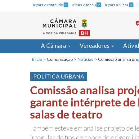
Ir para o conteúdo
1
Ir para o menu
2
Ir para a busca
3
A Câmara
Vereadores
Ativi
Início
>
Comunicação
>
Notícias
>
Comissão analisa proj
POLÍTICA URBANA
Comissão analisa proj
garante intérprete de 
salas de teatro
Também esteve em análise projeto de le
irregular de fios de cobre de origem ilíc