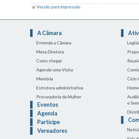
Versão para impressão
A Câmara
Ativ
Entenda a Câmara
Legis
Mesa Diretora
Propo
Como chegar
Reuni
Agende uma Visita
Comis
Memória
Ciclo
Estrutura administrativa
Home
Procuradoria da Mulher
Audiên
e Sem
Eventos
Distri
Agenda
Com
Participe
Notíci
Vereadores
Sala 