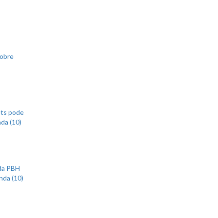
sobre
ets pode
nda (10)
 da PBH
nda (10)