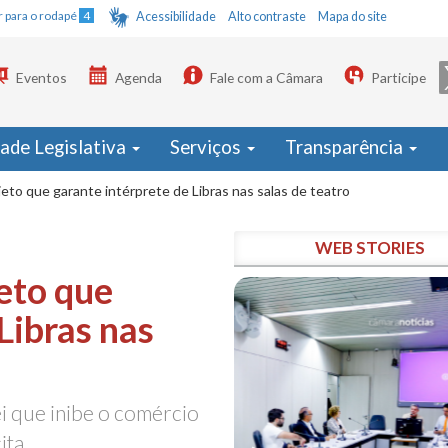
Ir para o rodapé
4
Acessibilidade
Alto contraste
Mapa do site
Eventos
Agenda
Fale com a Câmara
Participe
dade Legislativa
Serviços
Transparência
eto que garante intérprete de Libras nas salas de teatro
WEB STORIES
eto que
Libras nas
i que inibe o comércio
ita