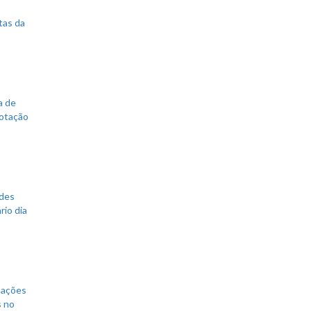
tas da
a de
votação
ades
rio dia
mações
s no