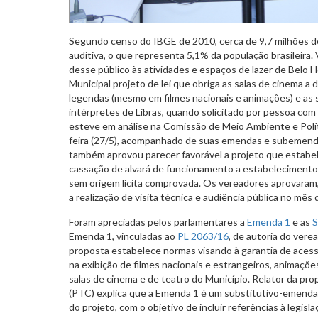
Segundo censo do IBGE de 2010, cerca de 9,7 milhões de
auditiva, o que representa 5,1% da população brasileira. 
desse público às atividades e espaços de lazer de Belo 
Municipal projeto de lei que obriga as salas de cinema a 
legendas (mesmo em filmes nacionais e animações) e as s
intérpretes de Libras, quando solicitado por pessoa com 
esteve em análise na Comissão de Meio Ambiente e Polít
feira (27/5), acompanhado de suas emendas e subemenda
também aprovou parecer favorável a projeto que estabel
cassação de alvará de funcionamento a estabelecimento 
sem origem lícita comprovada. Os vereadores aprovaram,
a realização de visita técnica e audiência pública no mês 
Foram apreciadas pelos parlamentares a
Emenda 1
e as
S
Emenda 1, vinculadas ao
PL 2063/16
, de autoria do ver
proposta estabelece normas visando à garantia de acessi
na exibição de filmes nacionais e estrangeiros, animaçõe
salas de cinema e de teatro do Município. Relator da pro
(PTC) explica que a Emenda 1 é um substitutivo-emenda,
do projeto, com o objetivo de incluir referências à legis