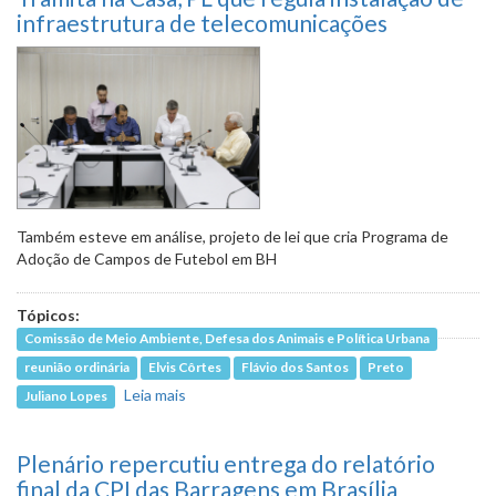
infraestrutura de telecomunicações
Também esteve em análise, projeto de lei que cria Programa de
Adoção de Campos de Futebol em BH
Tópicos:
Comissão de Meio Ambiente, Defesa dos Animais e Política Urbana
reunião ordinária
Elvis Côrtes
Flávio dos Santos
Preto
Leia mais
sobre Tramita na Casa, PL que regula
Juliano Lopes
instalação de infraestrutura de
telecomunicações
Plenário repercutiu entrega do relatório
final da CPI das Barragens em Brasília