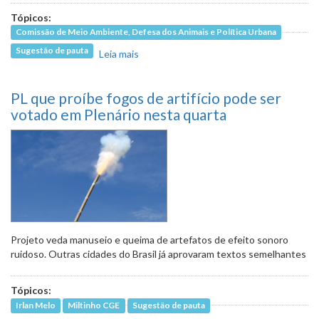
Tópicos:
Comissão de Meio Ambiente, Defesa dos Animais e Política Urbana
Sugestão de pauta
Leia mais
sobre Câmara de BH debate os
impactos socioambientais do
Rodoanel nesta terça
PL que proíbe fogos de artifício pode ser
votado em Plenário nesta quarta
Projeto veda manuseio e queima de artefatos de efeito sonoro
ruidoso. Outras cidades do Brasil já aprovaram textos semelhantes
Tópicos:
Irlan Melo
Miltinho CGE
Sugestão de pauta