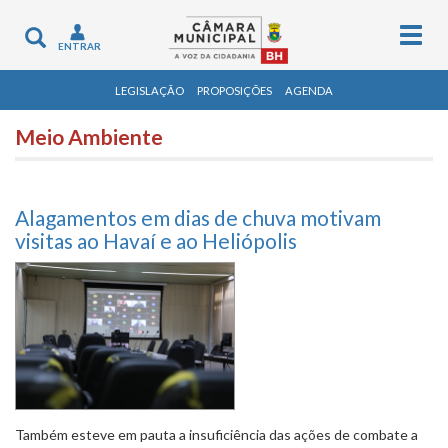
Togg
Toggle
ENTRAR
navig
navigation
LEGISLAÇÃO
PROPOSIÇÕES
AGENDA
Meio Ambiente
Alagamentos em dias de chuva motivam
visitas ao Havaí e ao Heliópolis
Também esteve em pauta a insuficiência das ações de combate a