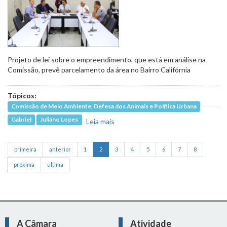
Projeto de lei sobre o empreendimento, que está em análise na
Comissão, prevê parcelamento da área no Bairro Califórnia
Tópicos:
Comissão de Meio Ambiente, Defesa dos Animais e Política Urbana
Gabriel
Juliano Lopes
Leia mais
sobre Vereadores querem
informações sobre licenciamento
ambiental da Arena do Galo
primeira
anterior
1
2
3
4
5
6
7
8
próxima
última
A Câmara
Atividade