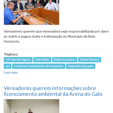
Vereadores querem que mineradora seja responsabilizada por dano
ao erário e pague multa e indenização ao Município de Belo
Horizonte
Tópicos:
CPI das Barragens
Irlan Melo
Bella Gonçalves
Edmar Branco
cpi
Comissão Parlamentar de Inquérito
Sugestão de pauta
Leia mais
sobre Aprovado nesta terça, relatório final recomenda
indiciamento da Vale
Vereadores querem informações sobre
licenciamento ambiental da Arena do Galo