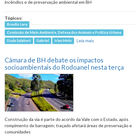
incêndios e de preservação ambiental em BH
Tópicos:
Braulio Lara
Comissão de Meio Ambiente, Defesa dos Animais e Política Urbana
Leia mais
sobre Alagamentos
Duda Salabert
Gabriel
Irlan Melo
em dias de chuva
motivam visitas ao
Câmara de BH debate os impactos
Havaí e ao Heliópolis
socioambientais do Rodoanel nesta terça
Construção da via é parte do acordo da Vale com o Estado, após
rompimento de barragem; traçado afetará áreas de preservação e
comunidades