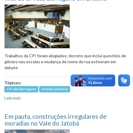
Trabalhos da CPI foram elogiados; decreto que inclui questões de
gênero nas escolas e mudança de nome de rua estiveram em
debate
Tópicos:
CPI das Barragens
reunião plenária
Leia mais
sobre Plenário repercutiu entrega do relatório final da CPI
das Barragens em Brasília
Em pauta, construções irregulares de
moradias no Vale do Jatobá