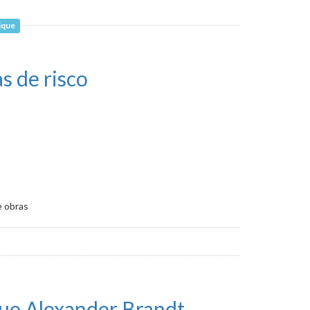
ique
s de risco
e obras
ue Alexander Brandt