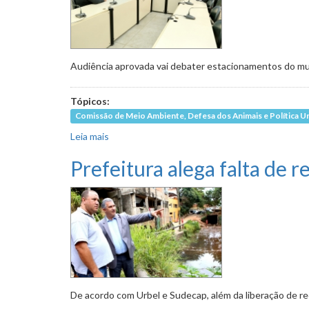
Audiência aprovada vai debater estacionamentos do mu
Tópicos:
Comissão de Meio Ambiente, Defesa dos Animais e Política U
Leia mais
sobre IPTU Verde e substituição da tração a
Prefeitura alega falta de 
De acordo com Urbel e Sudecap, além da liberação de r