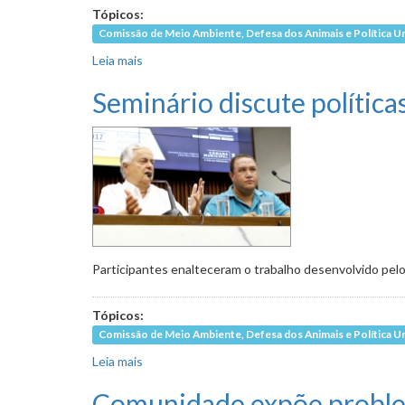
Tópicos:
Comissão de Meio Ambiente, Defesa dos Animais e Política U
Leia mais
sobre PL obriga restaurante a informar presen
Seminário discute política
Participantes enalteceram o trabalho desenvolvido pelo
Tópicos:
Comissão de Meio Ambiente, Defesa dos Animais e Política U
Leia mais
sobre Seminário discute políticas de prevençã
Comunidade expõe problem