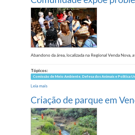
Abandono da área, localizada na Regional Venda Nova, at
Tópicos:
Comissão de Meio Ambiente, Defesa dos Animais e Política U
Leia mais
sobre Comunidade expõe problemas e pede req
Criação de parque em Ven