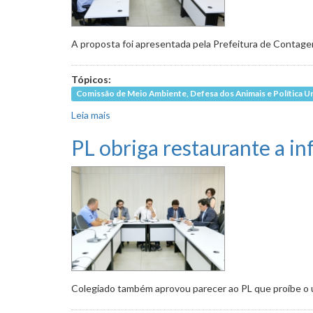
A proposta foi apresentada pela Prefeitura de Contage
Tópicos:
Comissão de Meio Ambiente, Defesa dos Animais e Política U
Leia mais
sobre Expansão urbana em área de proteção a
PL obriga restaurante a in
Colegiado também aprovou parecer ao PL que proíbe o uso