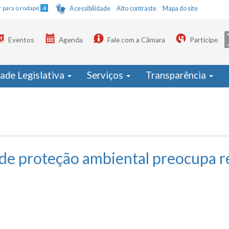
Ir para o rodapé
4
Acessibilidade
Alto contraste
Mapa do site
Eventos
Agenda
Fale com a Câmara
Participe
dade Legislativa
Serviços
Transparência
de proteção ambiental preocupa r