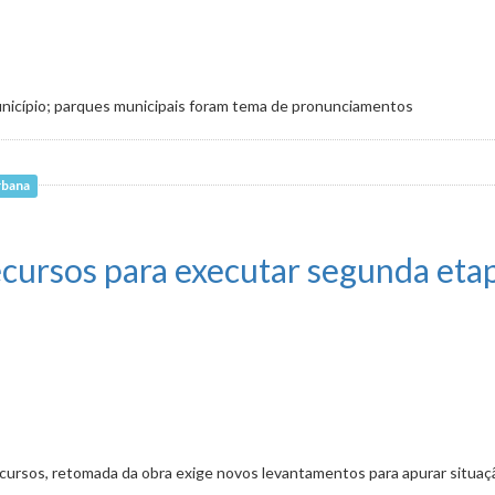
nicípio; parques municipais foram tema de pronunciamentos
rbana
nimal têm emendas aprovadas
recursos para executar segunda eta
ecursos, retomada da obra exige novos levantamentos para apurar situaç