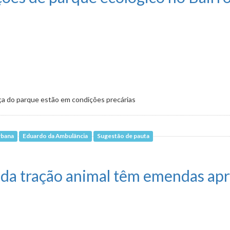
ça do parque estão em condições precárias
rbana
Eduardo da Ambulância
Sugestão de pauta
 ecológico no Bairro Madrid
o da tração animal têm emendas ap