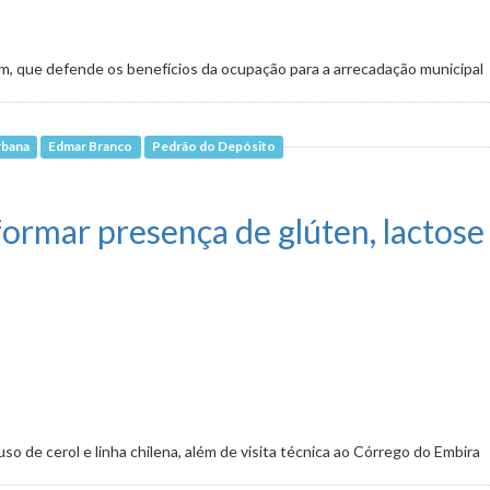
m, que defende os benefícios da ocupação para a arrecadação municipal
rbana
Edmar Branco
Pedrão do Depósito
mbiental preocupa região metropolitana
formar presença de glúten, lactos
 de cerol e linha chilena, além de visita técnica ao Córrego do Embira