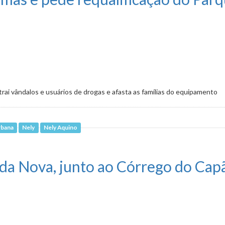
rai vândalos e usuários de drogas e afasta as famílias do equipamento
rbana
Nely
Nely Aquino
ualificação do Parque Alexander Brandt
da Nova, junto ao Córrego do Cap