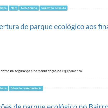
rbana
Nely
Nely Aquino
Sugestão de pauta
parque municipal em Venda Nova
rtura de parque ecológico aos fin
imentos na segurança e na manutenção no equipamento
rbana
Eduardo da Ambulância
ue ecológico aos finais de semana
ções de parque ecológico no Bairr