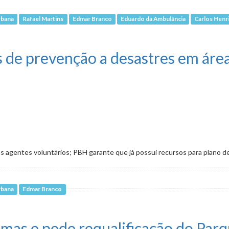
rbana
Rafael Martins
Edmar Branco
Eduardo da Ambulância
Carlos Henr
ça de glúten, lactose e açúcar em alimentos
s de prevenção a desastres em área
s agentes voluntários; PBH garante que já possui recursos para plano d
rbana
Edmar Branco
o a desastres em áreas de risco
as e pede requalificação do Parq