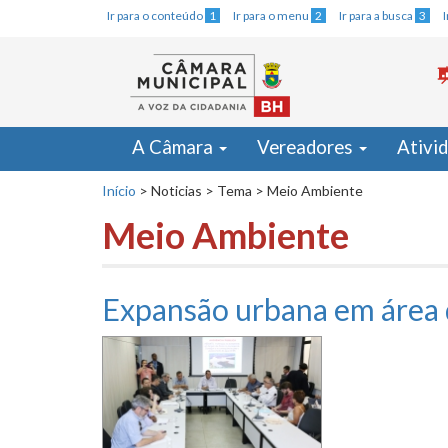
Ir para o conteúdo
1
Ir para o menu
2
Ir para a busca
3
A Câmara
Vereadores
Ativi
Início
>
Noticias
>
Tema
>
Meio Ambiente
Meio Ambiente
Expansão urbana em área 