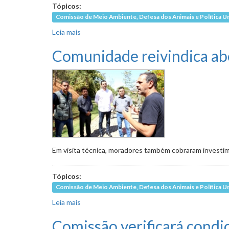
Tópicos:
Comissão de Meio Ambiente, Defesa dos Animais e Política U
Leia mais
sobre Vereadores vão verificar abandono de 
Comunidade reivindica abe
Em visita técnica, moradores também cobraram invest
Tópicos:
Comissão de Meio Ambiente, Defesa dos Animais e Política U
Leia mais
sobre Comunidade reivindica abertura de parq
Comissão verificará condi