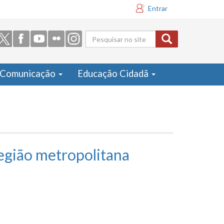
Entrar
Formulário
de busca
Comunicação
Educação Cidadã
egião metropolitana