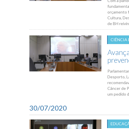
Com a pande
fundamental
orçamento f
Cultura, De
de BH reivin
CIÊNCIA
Avança
preven
Parlamentar
Desporto, L
recomendava
Câncer de P
um pedido d
30/07/2020
EDUCAÇÃ