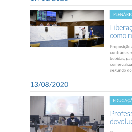
PLENÁRI
Libera
como r
Proposição 
contrários 
bebidas, pa
comercializ
segundo dom
13/08/2020
EDUCAÇÃ
Profes
devolu