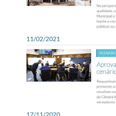
Na perspect
qualidade, 
Municipal o
impõe a con
públicas ou 
11/02/2021
PLENÁRI
Aprova
cenári
Requeriment
promover a 
resultem no
da Câmara M
vereadores 
17/11/2020