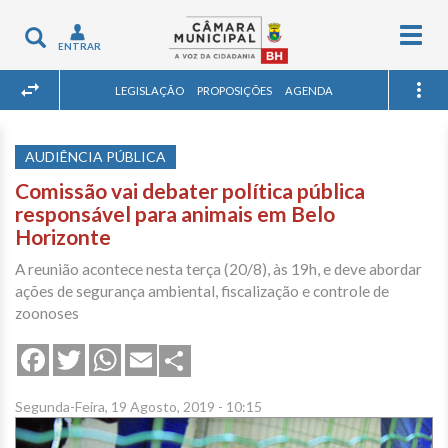
Togg
Toggle
ENTRAR
navig
navigation
LEGISLAÇÃO
PROPOSIÇÕES
AGENDA
AUDIÊNCIA PÚBLICA
Comissão vai debater política pública
responsável para animais em Belo
Horizonte
A reunião acontece nesta terça (20/8), às 19h, e deve abordar
ações de segurança ambiental, fiscalização e controle de
zoonoses
Share
Facebook
Twitter
WhatsApp
Email
Segunda-Feira, 19 Agosto, 2019 - 10:15