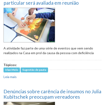
autarqu
particular será avaliada em reunião
será de
com
servido
A atividade faz parte de uma série de eventos que vem sendo
realizados na Casa em prol da causa da pessoa com deficiência
Tópicos:
Irlan Melo
Sugestão de pauta
Leia mais
sobre Educação inclusiva na rede pública e particular será
avaliada em reunião
Denúncias sobre carência de insumos no Julia
Kubitschek preocupam vereadores