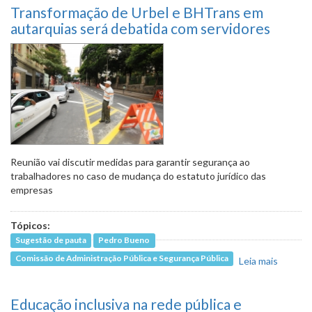
Transformação de Urbel e BHTrans em
autarquias será debatida com servidores
Reunião vai discutir medidas para garantir segurança ao
trabalhadores no caso de mudança do estatuto jurídico das
empresas
Tópicos:
Sugestão de pauta
Pedro Bueno
Comissão de Administração Pública e Segurança Pública
Leia mais
sobre
Transf
de Urbe
Educação inclusiva na rede pública e
BHTran