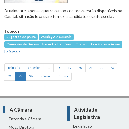
Atualmente, apenas quatro campos de prova estão disponíveis na
Capital; situação leva transtornos a candidatos e autoescolas
Tópicos:
Sugestão de pauta
Wesley Autoescola
Comissão de Desenvolvimento Econômico, Transporte e Sistema Viário
Leia mais
sobre Em debate, aumento das áreas para exame de
habilitação em BH
primeira
anterior
…
18
19
20
21
22
23
24
25
26
próxima
última
A Câmara
Atividade
Legislativa
Entenda a Câmara
Legislação
Mesa Diretora