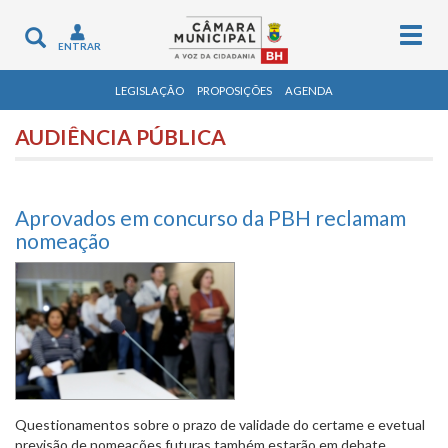
Togg
Toggle
ENTRAR
navig
navigation
LEGISLAÇÃO
PROPOSIÇÕES
AGENDA
AUDIÊNCIA PÚBLICA
Aprovados em concurso da PBH reclamam
nomeação
Questionamentos sobre o prazo de validade do certame e evetual
previsão de nomeações futuras também estarão em debate