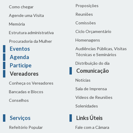
Proposições
Como chegar
Reuniões
Agende uma Visita
Comissões
Memória
Ciclo Orçamentário
Estrutura administrativa
Homenagens
Procuradoria da Mulher
Eventos
Audiências Públicas, Visitas
Técnicas e Seminários
Agenda
Distribuição do dia
Participe
Comunicação
Vereadores
Notícias
Conheça os Vereadores
Sala de Imprensa
Bancadas e Blocos
Vídeos de Reuniões
Conselhos
Solenidades
Serviços
Links Úteis
Refeitório Popular
Fale com a Câmara