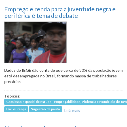
Emprego e renda para a juventude negra e
periférica é tema de debate
Dados do IBGE dão conta de que cerca de 30% da população jovem
está desempregada no Brasil, formando massa de trabalhadores
precários
Tópicos:
Comissão Especial de Estudo - Empregabilidade, Violência e Homicídio de Jo
Iza Lourença
Sugestão de pauta
Leia mais
sobre Emprego e renda
para a juventude negra
e periférica é tema de