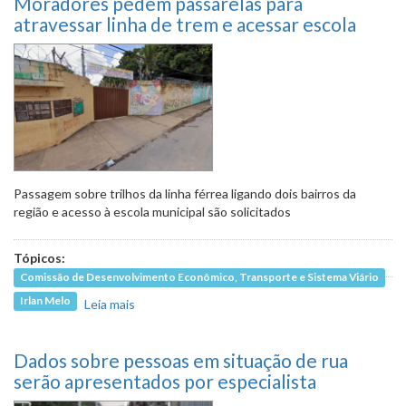
Moradores pedem passarelas para
debate
atravessar linha de trem e acessar escola
Passagem sobre trilhos da linha férrea ligando dois bairros da
região e acesso à escola municipal são solicitados
Tópicos:
Comissão de Desenvolvimento Econômico, Transporte e Sistema Viário
Irlan Melo
Leia mais
sobre Moradores pedem passarelas para
atravessar linha de trem e acessar escola
Dados sobre pessoas em situação de rua
serão apresentados por especialista