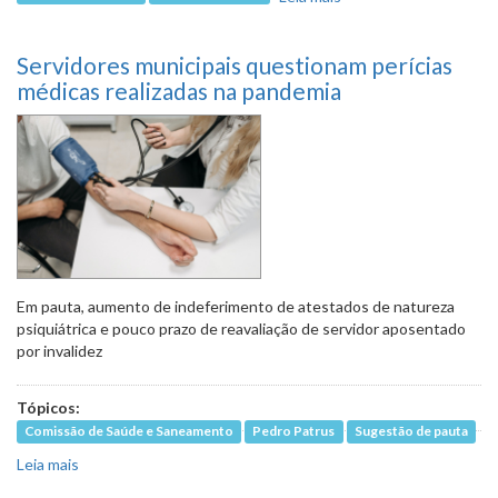
vida útil dos
veículos de
Servidores municipais questionam perícias
transporte escolar
em pauta
médicas realizadas na pandemia
Em pauta, aumento de indeferimento de atestados de natureza
psiquiátrica e pouco prazo de reavaliação de servidor aposentado
por invalidez
Tópicos:
Comissão de Saúde e Saneamento
Pedro Patrus
Sugestão de pauta
Leia mais
sobre Servidores municipais questionam perícias médicas
realizadas na pandemia