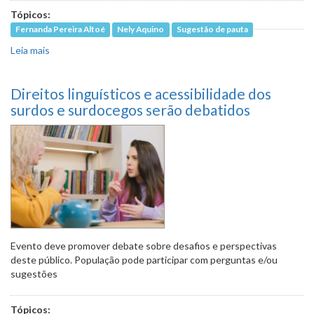
Tópicos:
Fernanda Pereira Altoé
Nely Aquino
Sugestão de pauta
Leia mais
sobre Em debate a força da mulher como instrumento de
mudança
Direitos linguísticos e acessibilidade dos
surdos e surdocegos serão debatidos
Evento deve promover debate sobre desafios e perspectivas
deste público. População pode participar com perguntas e/ou
sugestões
Tópicos: