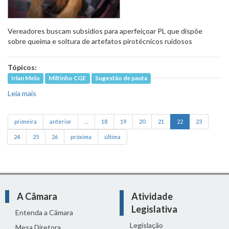
Vereadores buscam subsídios para aperfeiçoar PL que dispõe
sobre queima e soltura de artefatos pirotécnicos ruidosos
Tópicos:
Irlan Melo
Miltinho CGE
Sugestão de pauta
Leia mais
sobre Comissão irá debater efeito dos fogos com
estampido em animais
primeira
anterior
…
18
19
20
21
22
23
24
25
26
próxima
última
A Câmara
Atividade
Legislativa
Entenda a Câmara
Legislação
Mesa Diretora