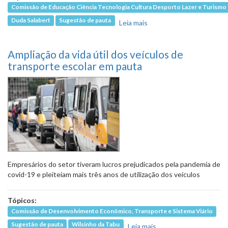
Comissão de Educação Ciência Tecnologia Cultura Desporto Lazer e Turismo
Duda Salabert
Sugestão de pauta
Leia mais
sobre Direitos
linguísticos e
acessibilidade dos
Ampliação da vida útil dos veículos de
surdos e surdocegos
serão debatidos
transporte escolar em pauta
Empresários do setor tiveram lucros prejudicados pela pandemia de
covid-19 e pleiteiam mais três anos de utilização dos veículos
Tópicos:
Comissão de Desenvolvimento Econômico, Transporte e Sistema Viário
Sugestão de pauta
Wilsinho da Tabu
Leia mais
sobre Ampliação da