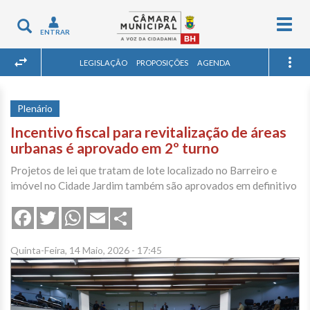
Togg
Toggle
ENTRAR
navig
navigation
LEGISLAÇÃO
PROPOSIÇÕES
AGENDA
Plenário
Incentivo fiscal para revitalização de áreas
urbanas é aprovado em 2º turno
Projetos de lei que tratam de lote localizado no Barreiro e
imóvel no Cidade Jardim também são aprovados em definitivo
Share
Facebook
Twitter
WhatsApp
Email
Quinta-Feira, 14 Maio, 2026 - 17:45