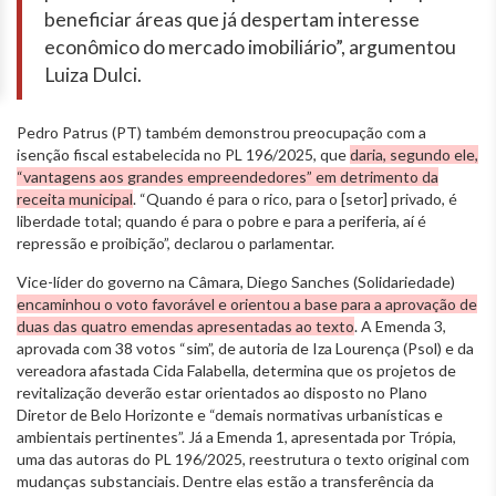
beneficiar áreas que já despertam interesse
econômico do mercado imobiliário”, argumentou
Luiza Dulci.
Pedro Patrus (PT) também demonstrou preocupação com a
isenção fiscal estabelecida no PL 196/2025, que
daria, segundo ele,
“vantagens aos grandes empreendedores” em detrimento da
receita municipal
. “Quando é para o rico, para o [setor] privado, é
liberdade total; quando é para o pobre e para a periferia, aí é
repressão e proibição”, declarou o parlamentar.
Vice-líder do governo na Câmara, Diego Sanches (Solidariedade)
encaminhou o voto favorável e orientou a base para a aprovação de
duas das quatro emendas apresentadas ao texto
. A Emenda 3,
aprovada com 38 votos “sim”, de autoria de Iza Lourença (Psol) e da
vereadora afastada Cida Falabella, determina que os projetos de
revitalização deverão estar orientados ao disposto no Plano
Diretor de Belo Horizonte e “demais normativas urbanísticas e
ambientais pertinentes”. Já a Emenda 1, apresentada por Trópia,
uma das autoras do PL 196/2025, reestrutura o texto original com
mudanças substanciais. Dentre elas estão a transferência da