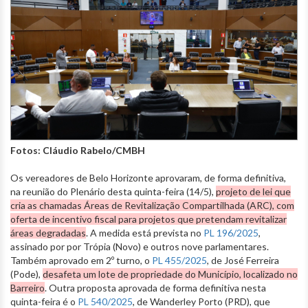
Fotos: Cláudio Rabelo/CMBH
Os vereadores de Belo Horizonte aprovaram, de forma definitiva,
na reunião do Plenário desta quinta-feira (14/5),
projeto de lei que
cria as chamadas Áreas de Revitalização Compartilhada (ARC), com
oferta de incentivo fiscal para projetos que pretendam revitalizar
áreas degradadas
. A medida está prevista no
PL 196/2025
,
assinado por por Trópia (Novo) e outros nove parlamentares.
Também aprovado em 2º turno, o
PL 455/2025
, de José Ferreira
(Pode),
desafeta um lote de propriedade do Município, localizado no
Barreiro
. Outra proposta aprovada de forma definitiva nesta
quinta-feira é o
PL 540/2025
, de Wanderley Porto (PRD), que