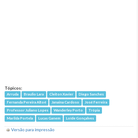
Tópicos:
Arruda
Braulio Lara
Cleiton Xavier
Diego Sanches
Fernanda Pereira Altoé
Janaina Cardoso
José Ferreira
Professor Juliano Lopes
Wanderley Porto
Trópia
Marilda Portela
Lucas Ganem
Loíde Gonçalves
Versão para impressão