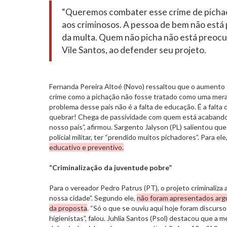
“Queremos combater esse crime de pichaç
aos criminosos. A pessoa de bem não está
da multa. Quem não picha não está preocu
Vile Santos, ao defender seu projeto.
Fernanda Pereira Altoé (Novo) ressaltou que o aumento 
crime como a pichação não fosse tratado como uma mera 
problema desse país não é a falta de educação. É a falta
quebrar! Chega de passividade com quem está acabando
nosso país”, afirmou. Sargento Jalyson (PL) salientou q
policial militar, ter “prendido muitos pichadores”. Para ele
educativo e preventivo.
“Criminalização da juventude pobre”
Para o vereador Pedro Patrus (PT), o projeto criminaliza
nossa cidade”. Segundo ele,
não foram apresentados arg
da proposta
. “Só o que se ouviu aqui hoje foram discursos
higienistas”, falou. Juhlia Santos (Psol) destacou que a 