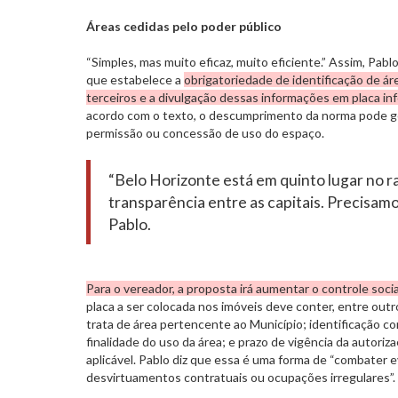
Áreas cedidas pelo poder público
“Simples, mas muito eficaz, muito eficiente.” Assim, Pabl
que estabelece a
obrigatoriedade de identificação de ár
terceiros e a divulgação dessas informações em placa info
acordo com o texto, o descumprimento da norma pode ge
permissão ou concessão de uso do espaço.
“Belo Horizonte está em quinto lugar no r
transparência entre as capitais. Precisamo
Pablo.
Para o vereador, a proposta irá aumentar o controle socia
placa a ser colocada nos imóveis deve conter, entre outr
trata de área pertencente ao Município; identificação c
finalidade do uso da área; e prazo de vigência da autori
aplicável. Pablo diz que essa é uma forma de “combater 
desvirtuamentos contratuais ou ocupações irregulares”.