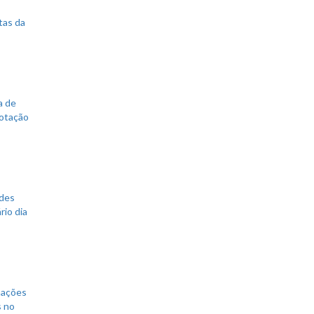
tas da
a de
votação
ades
rio dia
mações
s no