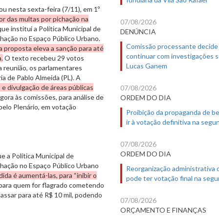
u nesta sexta-feira (7/11), em 1º
or das multas por pichação na
07/08/2026
 que institui a Política Municipal de
DENÚNCIA
hação no Espaço Público Urbano.
Comissão processante decide
a proposta eleva a sanção para até
continuar com investigações 
.
O texto recebeu 29 votos
Lucas Ganem
a reunião, os parlamentares
ia de Pablo Almeida (PL). A
o e divulgação de áreas públicas
07/08/2026
gora às comissões, para análise de
ORDEM DO DIA
elo Plenário, em votação
Proibição da propaganda de b
ir à votação definitiva na segu
07/08/2026
ORDEM DO DIA
 a Política Municipal de
chação no Espaço Público Urbano
Reorganização administrativa
ida é aumentá-las, para “inibir o
pode ter votação final na segu
 para quem for flagrado cometendo
 passar para até R$ 10 mil, podendo
07/08/2026
ORÇAMENTO E FINANÇAS