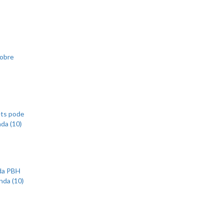
sobre
ets pode
nda (10)
 da PBH
nda (10)