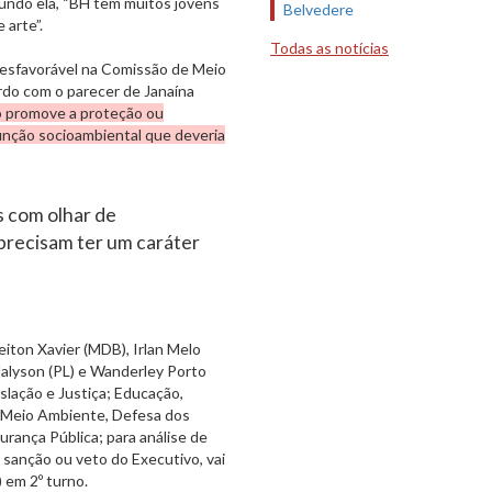
egundo ela, “BH tem muitos jovens
Belvedere
 arte”.
Todas as notícias
 desfavorável na Comissão de Meio
rdo com o parecer de Janaína
o promove a proteção ou
função socioambiental que deveria
s com olhar de
 precisam ter um caráter
eiton Xavier (MDB), Irlan Melo
Jalyson (PL) e Wanderley Porto
slação e Justiça; Educação,
o; Meio Ambiente, Defesa dos
urança Pública; para análise de
 sanção ou veto do Executivo, vai
) em 2º turno.