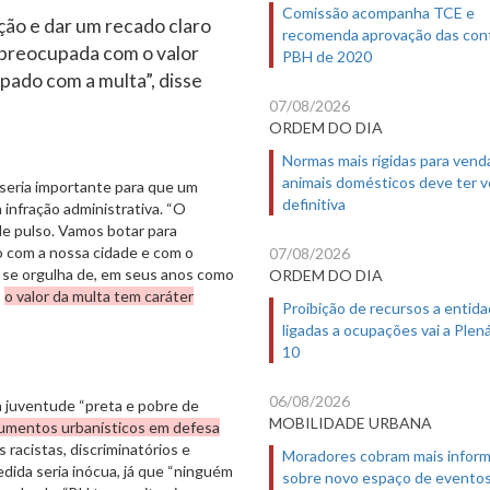
Comissão acompanha TCE e
ão e dar um recado claro
recomenda aprovação das con
 preocupada com o valor
PBH de 2020
pado com a multa”, disse
07/08/2026
ORDEM DO DIA
Normas mais rígidas para vend
animais domésticos deve ter 
seria importante para que um
definitiva
infração administrativa. “O
 de pulso. Vamos botar para
 com a nossa cidade e com o
07/08/2026
ue se orgulha de, em seus anos como
ORDEM DO DIA
,
o valor da multa tem caráter
Proibição de recursos a entid
ligadas a ocupações vai a Plená
10
06/08/2026
 a juventude “preta e pobre de
MOBILIDADE URBANA
umentos urbanísticos em defesa
 racistas, discriminatórios e
Moradores cobram mais infor
medida seria inócua, já que “ninguém
sobre novo espaço de evento