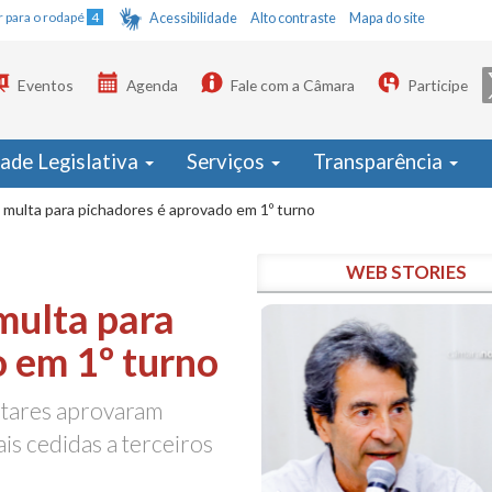
Ir para o rodapé
4
Acessibilidade
Alto contraste
Mapa do site
Eventos
Agenda
Fale com a Câmara
Participe
dade Legislativa
Serviços
Transparência
multa para pichadores é aprovado em 1º turno
WEB STORIES
multa para
 em 1º turno
ntares aprovaram
ais cedidas a terceiros