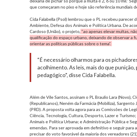
deixaria de pichar só porque a multa é 2, 6 ou 10 mil.” S
que começaram no pixo e hoje são referência mundiais de
Cida Falabella (Psol) lembrou que o PL recebeu parecer
Ambiente, Defesa dos Animais e Política Urbana. De aco
Cardoso (União), o projeto,
“ao apenas elevar multas, nã
qualificação do espaço urbano, deixando de observar a 
orientar as políticas públicas sobre o tema”.
“É necessário olharmos para os pichadore
acolhimento. As leis, mais do que punição,
pedagógico”, disse Cida Falabella.
Além de Vile Santos, assinam o PL Braulio Lara (Novo), Cl
(Republicanos), Neném da Farmácia (Mobiliza), Sargento 
(PRD). A proposta volta agora para as Comissões de Legi
Ciência, Tecnologia, Cultura, Desporto, Lazer e Turism
Animais e Política Urbana; e Administração Pública e Seg
emendas. Para ser aprovada em definitivo e seguir para a
precisar do voto favorável da maioria dos vereadores (21