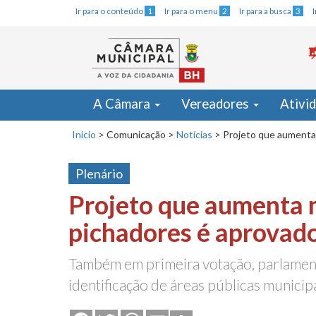
Ir para o conteúdo
1
Ir para o menu
2
Ir para a busca
3
A Câmara
Vereadores
Ativi
Início
>
Comunicação
>
Notícias
>
Projeto que aumenta 
Plenário
Projeto que aumenta 
pichadores é aprovado
Também em primeira votação, parlame
identificação de áreas públicas municip