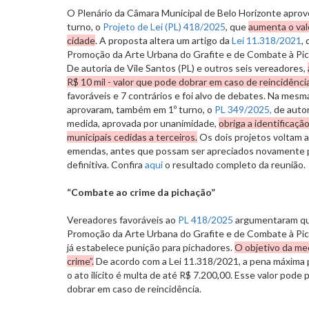
O Plenário da Câmara Municipal de Belo Horizonte aprovo
turno, o
Projeto de Lei (PL) 418/2025
, que
aumenta o val
cidade
. A proposta altera um artigo da
Lei 11.318/2021
,
Promoção da Arte Urbana do Grafite e de Combate à Pic
De autoria de Vile Santos (PL) e outros seis vereadores,
R$ 10 mil - valor que pode dobrar em caso de reincidência
favoráveis e 7 contrários e foi alvo de debates. Na mesm
aprovaram, também em 1º turno, o
PL 349/2025,
de autor
medida, aprovada por unanimidade,
obriga a identificaçã
municipais cedidas a terceiros.
Os dois projetos voltam a
emendas, antes que possam ser apreciados novamente p
definitiva. Confira
aqui
o resultado completo da reunião.
“Combate ao crime da pichação”
Vereadores favoráveis ao
PL 418/2025
argumentaram que
Promoção da Arte Urbana do Grafite e de Combate à Pi
já estabelece punição para pichadores.
O objetivo da med
crime”.
De acordo com a Lei 11.318/2021, a pena máxima
o ato ilícito é multa de até R$ 7.200,00. Esse valor pode
dobrar em caso de reincidência.