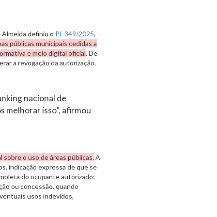
o Almeida definiu o
PL 349/2025
,
eas públicas municipais cedidas a
rmativa e meio digital oficial
. De
rar a revogação da autorização,
anking nacional de
s melhorar isso”, afirmou
l sobre o uso de áreas públicas.
A
os, indicação expressa de que se
ompleta do ocupante autorizado;
zação ou concessão, quando
eventuais usos indevidos,