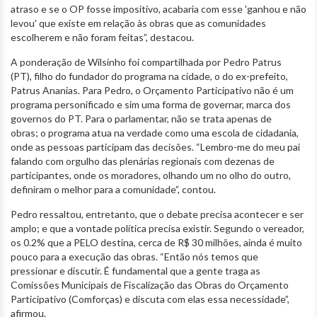
atraso e se o OP fosse impositivo, acabaria com esse 'ganhou e não
levou' que existe em relação às obras que as comunidades
escolherem e não foram feitas”, destacou.
A ponderação de Wilsinho foi compartilhada por Pedro Patrus
(PT), filho do fundador do programa na cidade, o do ex-prefeito,
Patrus Ananias. Para Pedro, o Orçamento Participativo não é um
programa personificado e sim uma forma de governar, marca dos
governos do PT. Para o parlamentar, não se trata apenas de
obras; o programa atua na verdade como uma escola de cidadania,
onde as pessoas participam das decisões. “Lembro-me do meu pai
falando com orgulho das plenárias regionais com dezenas de
participantes, onde os moradores, olhando um no olho do outro,
definiram o melhor para a comunidade”, contou.
Pedro ressaltou, entretanto, que o debate precisa acontecer e ser
amplo; e que a vontade política precisa existir. Segundo o vereador,
os 0.2% que a PELO destina, cerca de R$ 30 milhões, ainda é muito
pouco para a execução das obras. “Então nós temos que
pressionar e discutir. É fundamental que a gente traga as
Comissões Municipais de Fiscalização das Obras do Orçamento
Participativo (Comforças) e discuta com elas essa necessidade”,
afirmou.