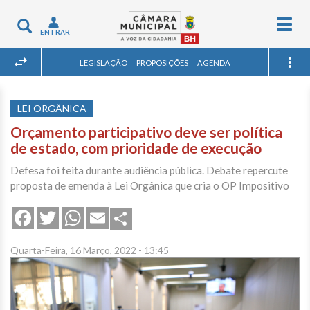
Togg
Toggle
ENTRAR
navig
navigation
LEGISLAÇÃO
PROPOSIÇÕES
AGENDA
LEI ORGÂNICA
Orçamento participativo deve ser política
de estado, com prioridade de execução
Defesa foi feita durante audiência pública. Debate repercute
proposta de emenda à Lei Orgânica que cria o OP Impositivo
Share
Facebook
Twitter
WhatsApp
Email
Quarta-Feira, 16 Março, 2022 - 13:45