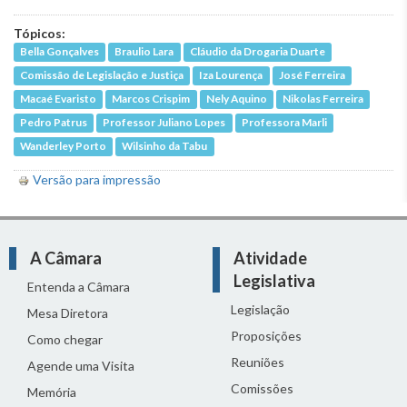
Tópicos:
Bella Gonçalves
Braulio Lara
Cláudio da Drogaria Duarte
Comissão de Legislação e Justiça
Iza Lourença
José Ferreira
Macaé Evaristo
Marcos Crispim
Nely Aquino
Nikolas Ferreira
Pedro Patrus
Professor Juliano Lopes
Professora Marli
Wanderley Porto
Wilsinho da Tabu
Versão para impressão
A Câmara
Atividade
Legislativa
Entenda a Câmara
Legislação
Mesa Diretora
Proposições
Como chegar
Reuniões
Agende uma Visita
Comissões
Memória