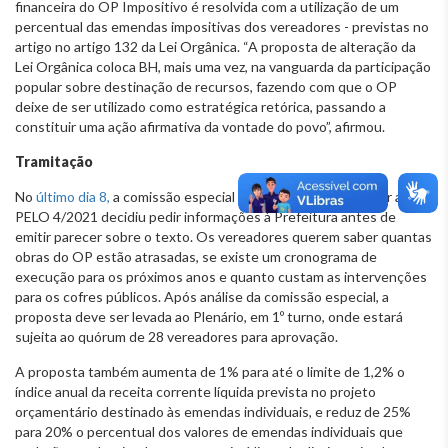
financeira do OP Impositivo é resolvida com a utilização de um
percentual das emendas impositivas dos vereadores - previstas no
artigo no artigo 132 da Lei Orgânica. “A proposta de alteração da
Lei Orgânica coloca BH, mais uma vez, na vanguarda da participação
popular sobre destinação de recursos, fazendo com que o OP
deixe de ser utilizado como estratégica retórica, passando a
constituir uma ação afirmativa da vontade do povo”, afirmou.
Tramitação
No
último dia 8,
a comissão especial constituída para apreciar a
PELO 4/2021 decidiu pedir informações à Prefeitura antes de
emitir parecer sobre o texto. Os vereadores querem saber quantas
obras do OP estão atrasadas, se existe um cronograma de
execução para os próximos anos e quanto custam as intervenções
para os cofres públicos. Após análise da comissão especial, a
proposta deve ser levada ao Plenário, em 1º turno, onde estará
sujeita ao quórum de 28 vereadores para aprovação.
A proposta também aumenta de 1% para até o limite de 1,2% o
índice anual da receita corrente líquida prevista no projeto
orçamentário destinado às emendas individuais, e reduz de 25%
para 20% o percentual dos valores de emendas individuais que