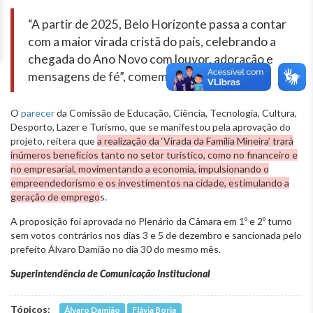
“A partir de 2025, Belo Horizonte passa a contar
com a maior virada cristã do país, celebrando a
chegada do Ano Novo com louvor, adoração e
mensagens de fé”, comemora a autora.
O
parecer
da Comissão de Educação, Ciência, Tecnologia, Cultura,
Desporto, Lazer e Turismo, que se manifestou pela aprovação do
projeto, reitera que
a realização da ‘Virada da Família Mineira’ trará
inúmeros benefícios tanto no setor turístico, como no financeiro e
no empresarial, movimentando a economia, impulsionando o
empreendedorismo e os investimentos na cidade, estimulando a
geração de emprego
s.
A proposição foi aprovada no Plenário da Câmara em 1º e 2º turno
sem votos contrários nos dias 3 e 5 de dezembro e sancionada pelo
prefeito Álvaro Damião no dia 30 do mesmo mês.
Superintendência de Comunicação Institucional
Tópicos:
Álvaro Damião
Flávia Borja