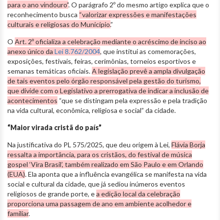
para o ano vindouro”
. O parágrafo 2º do mesmo artigo explica que o
reconhecimento busca
“valorizar expressões e manifestações
culturais e religiosas do Município.
”
O
Art. 2º oficializa a celebração mediante o acréscimo de inciso ao
anexo único da
Lei 8.762/2004
, que institui as comemorações,
exposições, festivais, feiras, cerimônias, torneios esportivos e
semanas temáticas oficiais.
A legislação prevê a ampla divulgação
de tais eventos pelo órgão responsável pela gestão do turismo,
que divide com o Legislativo a prerrogativa de indicar a inclusão de
acontecimentos
“que se distingam pela expressão e pela tradição
na vida cultural, econômica, religiosa e social” da cidade.
“Maior virada cristã do país”
Na justificativa do PL 575/2025, que deu origem à Lei,
Flávia Borja
ressalta a importância, para os cristãos, do festival de música
gospel ‘Vira Brasil’, também realizado em São Paulo e em Orlando
(EUA)
. Ela aponta que a influência evangélica se manifesta na vida
social e cultural da cidade, que já sediou inúmeros eventos
religiosos de grande porte, e
a edição local da celebração
proporciona uma passagem de ano em ambiente acolhedor e
familiar
.