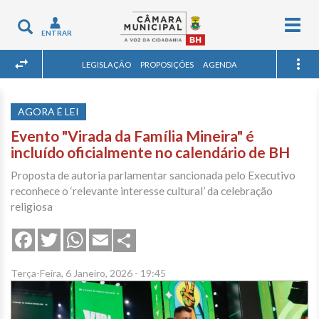
Togg
Toggle
ENTRAR
navig
navigation
LEGISLAÇÃO
PROPOSIÇÕES
AGENDA
AGORA É LEI
Evento "Virada da Família Mineira" é
incluído oficialmente no calendário de BH
Proposta de autoria parlamentar sancionada pelo Executivo
reconhece o ‘relevante interesse cultural’ da celebração
religiosa
Share
Facebook
Twitter
WhatsApp
Email
Terça-Feira, 6 Janeiro, 2026 - 19:45