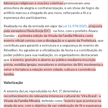
lideranças religiosas e orações coletivas
promoveram uma
atmosfera de alegria e confraternização, e um show de fogos de
artifício marcou a chegada do ano novo, reforçando a fé e a
esperança dos participantes.
Realizada no dia da entrada em vigor da
Lei 11.974/2025
,
proposta
pela vereadora Flávia Borja (DC)
- na foto, com o prefeito Álvaro
Damião -,
a primeira edição da Virada da Família Mineira como
evento oficial contou com a divulgação e o apoio da Prefeitura
, que
contribuiu para garantir a estrutura e a segurança do evento de
Réveillon. Ao agradecer a oficialização da festa e a contribuição do
poder público para sua realização, os organizadores destacaram
que
o evento, gratuito e aberto ao público mediante inscrição
prévia, mobiliza igrejas, moradores e visitantes de BH, movimenta o
setor e fortalece a relação entre cidade, cultura e convivência
familiar
.
Valorização
A ementa da Lei, reproduzida no Art. 1º, determina o
reconhecimento do relevante interesse cultural do ‘Vira Brasil - a
Virada da Família Mineira’
, definido como
“evento que acontece na
virada de ano, com o objetivo de ser celebração de fé e esperança