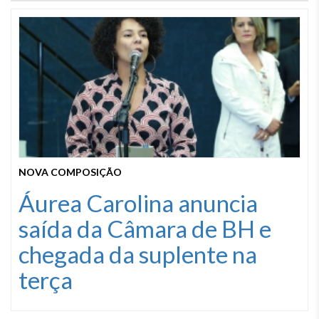
NOVA COMPOSIÇÃO
Áurea Carolina anuncia
saída da Câmara de BH e
chegada da suplente na
terça