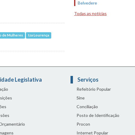
Belvedere
Todas as notícias
o de Mulheres
Iza Lourença
idade Legislativa
Serviços
lação
Refeitório Popular
sições
Sine
ões
Conciliação
sões
Posto de Identificação
 Orçamentário
Procon
nagens
Internet Popular