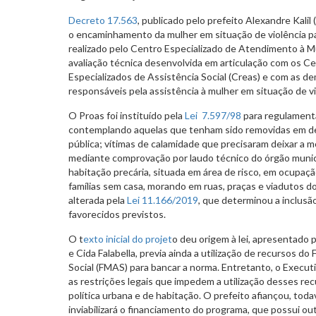
Decreto 17.563
, publicado pelo prefeito Alexandre Kalil
o encaminhamento da mulher em situação de violência pa
realizado pelo Centro Especializado de Atendimento à M
avaliação técnica desenvolvida em articulação com os C
Especializados de Assistência Social (Creas) e com as dem
responsáveis pela assistência à mulher em situação de vi
O Proas foi instituído pela
Lei 7.597/98
para regulamenta
contemplando aquelas que tenham sido removidas em de
pública; vítimas de calamidade que precisaram deixar a 
mediante comprovação por laudo técnico do órgão muni
habitação precária, situada em área de risco, em ocupação
famílias sem casa, morando em ruas, praças e viadutos do 
alterada pela
Lei 11.166/2019
, que determinou a inclusão
favorecidos previstos.
O t
exto inicial do projet
o deu origem à lei, apresentado 
e Cida Falabella, previa ainda a utilização de recursos d
Social (FMAS) para bancar a norma. Entretanto, o Executi
as restrições legais que impedem a utilização desses rec
política urbana e de habitação. O prefeito afiançou, todav
inviabilizará o financiamento do programa, que possui ou