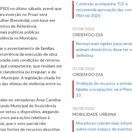
Comissão acompanha TCE e
 (PSD) no último sábado, prevê que
recomenda aprovação das con
ra inserção no Proas será
PBH de 2020
ulher (Benvinda), com base em
entros de Referência
07/08/2026
ais políticas públicas
ORDEM DO DIA
olência no Município.
Normas mais rígidas para vend
r o assentamento de famílias,
animais domésticos deve ter 
corrência da execução de obra
definitiva
moradia sem condições de retorno,
cipal competente; que residam em
07/08/2026
 clandestina ou irregular; e de
ORDEM DO DIA
Município. A legislação citada foi
Proibição de recursos a entid
 das vítimas de violência entre os
ligadas a ocupações vai a Plená
10
pelas ex-vereadoras Área Carolina
o Fundo Municipal de Assistência
06/08/2026
vo vetou o dispositivo, alegando
MOBILIDADE URBANA
ursos para ações relativas à
Moradores cobram mais infor
ia, que o veto parcial não
sobre novo espaço de evento
tras fontes de recursos descritas