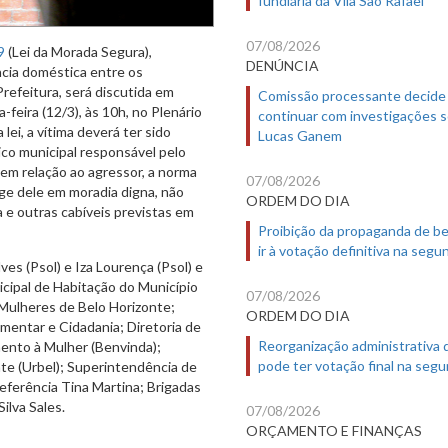
07/08/2026
9
(Lei da Morada Segura),
DENÚNCIA
ncia doméstica entre os
refeitura, será discutida em
Comissão processante decide
feira (12/3), às 10h, no Plenário
continuar com investigações 
ei, a vítima deverá ter sido
Lucas Ganem
co municipal responsável pelo
em relação ao agressor, a norma
07/08/2026
nge dele em moradia digna, não
ORDEM DO DIA
 e outras cabíveis previstas em
Proibição da propaganda de b
ir à votação definitiva na segu
es (Psol) e Iza Lourença (Psol) e
ipal de Habitação do Município
07/08/2026
 Mulheres de Belo Horizonte;
ORDEM DO DIA
imentar e Cidadania; Diretoria de
Reorganização administrativa
mento à Mulher (Benvinda);
pode ter votação final na segu
te (Urbel); Superintendência de
eferência Tina Martina; Brigadas
ilva Sales.
07/08/2026
ORÇAMENTO E FINANÇAS