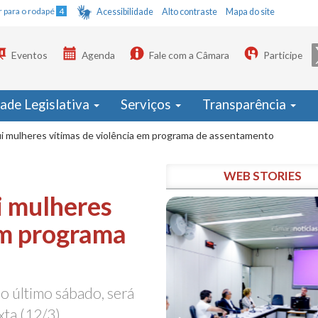
Ir para o rodapé
4
Acessibilidade
Alto contraste
Mapa do site
Eventos
Agenda
Fale com a Câmara
Participe
dade Legislativa
Serviços
Transparência
lui mulheres vítimas de violência em programa de assentamento
WEB STORIES
i mulheres
em programa
o último sábado, será
xta (12/3)