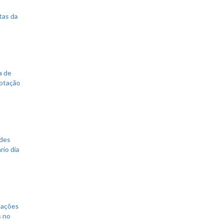
tas da
a de
votação
ades
rio dia
mações
s no