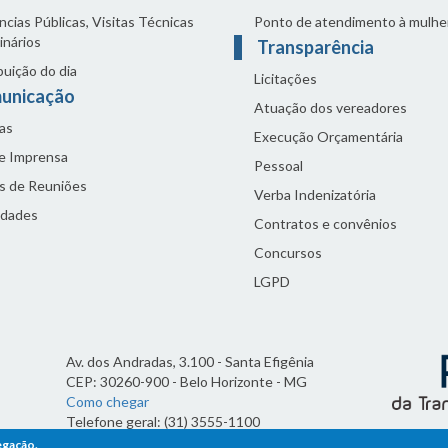
cias Públicas, Visitas Técnicas
Ponto de atendimento à mulhe
inários
Transparência
buição do dia
Licitações
unicação
Atuação dos vereadores
as
Execução Orçamentária
de Imprensa
Pessoal
s de Reuniões
Verba Indenizatória
idades
Contratos e convênios
Concursos
LGPD
Av. dos Andradas, 3.100 - Santa Efigênia
CEP: 30260-900 - Belo Horizonte - MG
Como chegar
Telefone geral: (31) 3555-1100
Horário de funcionamento:
egação.