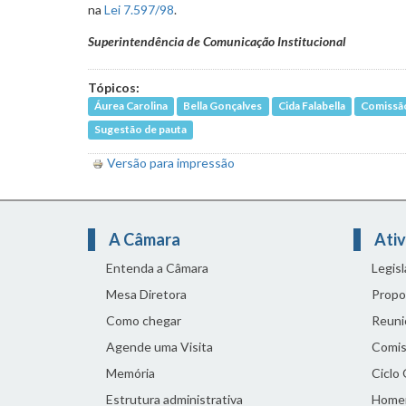
na
Lei 7.597/98
.
Superintendência de Comunicação Institucional
Tópicos:
Áurea Carolina
Bella Gonçalves
Cida Falabella
Comissã
Sugestão de pauta
Versão para impressão
A Câmara
Ativ
Entenda a Câmara
Legis
Mesa Diretora
Propo
Como chegar
Reuni
Agende uma Visita
Comis
Memória
Ciclo
Estrutura administrativa
Home