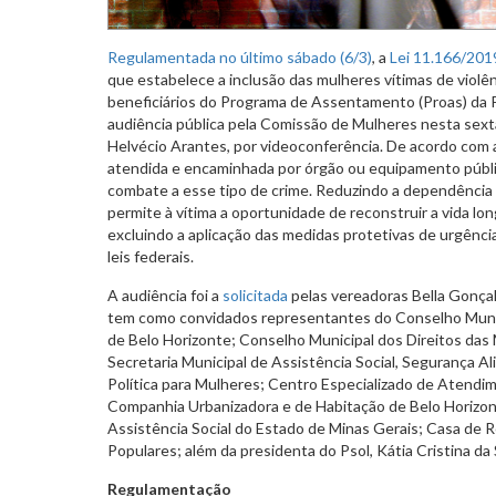
Regulamentada no último sábado (6/3)
, a
Lei 11.166/201
que estabelece a inclusão das mulheres vítimas de violê
beneficiários do Programa de Assentamento (Proas) da P
audiência pública pela Comissão de Mulheres nesta sexta-
Helvécio Arantes, por videoconferência. De acordo com a l
atendida e encaminhada por órgão ou equipamento públi
combate a esse tipo de crime. Reduzindo a dependência 
permite à vítima a oportunidade de reconstruir a vida lo
excluindo a aplicação das medidas protetivas de urgência
leis federais.
A audiência foi a
solicitada
pelas vereadoras Bella Gonçalv
tem como convidados representantes do Conselho Munic
de Belo Horizonte; Conselho Municipal dos Direitos das
Secretaria Municipal de Assistência Social, Segurança Al
Política para Mulheres; Centro Especializado de Atendi
Companhia Urbanizadora e de Habitação de Belo Horizon
Assistência Social do Estado de Minas Gerais; Casa de R
Populares; além da presidenta do Psol, Kátia Cristina da S
Regulamentação