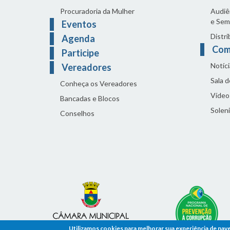
Procuradoria da Mulher
Audiên
e Sem
Eventos
Distri
Agenda
Com
Participe
Notíci
Vereadores
Sala 
Conheça os Vereadores
Vídeo
Bancadas e Blocos
Solen
Conselhos
Utilizamos cookies para melhorar sua experiência de nav