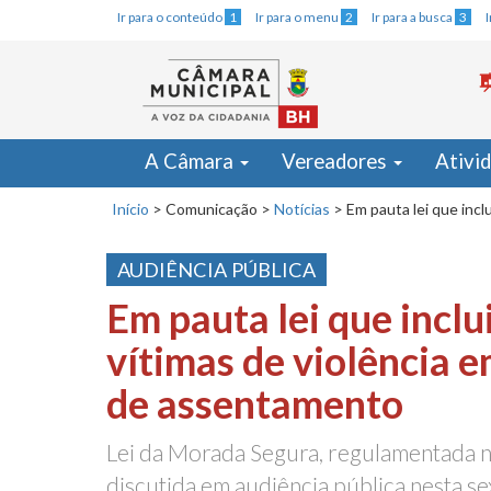
Ir para o conteúdo
1
Ir para o menu
2
Ir para a busca
3
A Câmara
Vereadores
Ativi
Início
>
Comunicação
>
Notícias
>
Em pauta lei que inc
AUDIÊNCIA PÚBLICA
Em pauta lei que inclu
vítimas de violência 
de assentamento
Lei da Morada Segura, regulamentada n
discutida em audiência pública nesta se