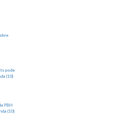
sobre
ets pode
nda (10)
 da PBH
nda (10)