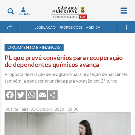
Togg
Toggle
ENTRAR
navig
navigation
LEGISLAÇÃO
PROPOSIÇÕES
AGENDA
ORÇAMENTO E FINANÇAS
PL que prevê convênios para recuperação
de dependentes químicos avança
Proposta de criação de programa para proteção de nascentes
também já pode ser anunciada para votação em 2º turno
Share
Facebook
Twitter
WhatsApp
Email
Quarta-Feira, 31 Outubro, 2018 - 18:30