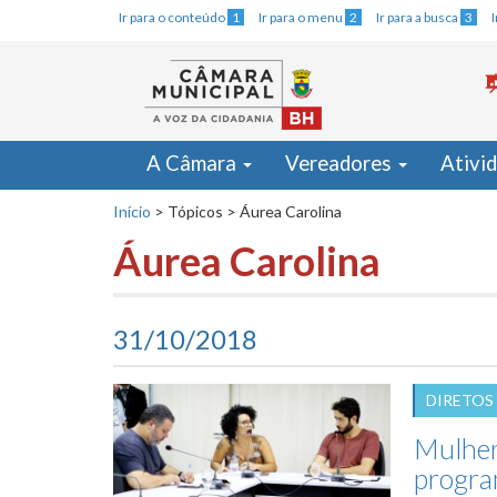
Ir para o conteúdo
1
Ir para o menu
2
Ir para a busca
3
A Câmara
Vereadores
Ativi
Início
>
Tópicos
>
Áurea Carolina
Áurea Carolina
31/10/2018
DIRETOS
Mulher
progra