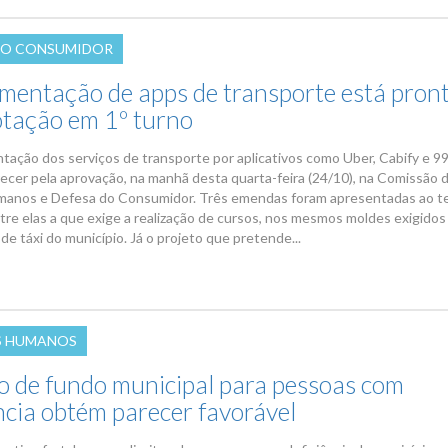
DO CONSUMIDOR
mentação de apps de transporte está pron
otação em 1º turno
tação dos serviços de transporte por aplicativos como Uber, Cabify e 
ecer pela aprovação, na manhã desta quarta-feira (24/10), na Comissão 
manos e Defesa do Consumidor. Três emendas foram apresentadas ao t
ntre elas a que exige a realização de cursos, nos mesmos moldes exigidos
e táxi do município. Já o projeto que pretende...
S HUMANOS
o de fundo municipal para pessoas com
ncia obtém parecer favorável