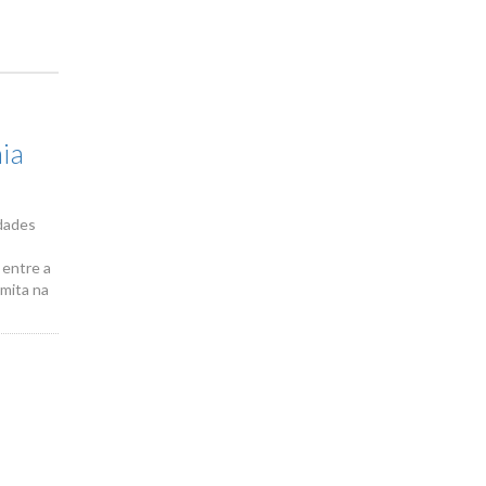
ia
idades
 entre a
amita na
á