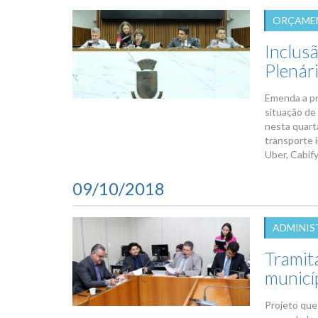
ORÇAMEN
Inclusã
Plenár
Emenda a pr
situação de
nesta quart
transporte 
Uber, Cabif
09/10/2018
ADMINIS
Tramit
municí
Projeto que 