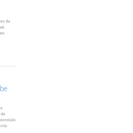
res da
al,
ram
ebe
as
 da
roposição
cria