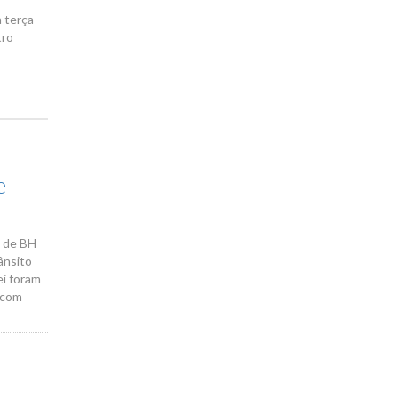
 terça-
tro
e
a de BH
ânsito
ei foram
 com