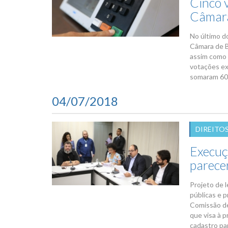
Cinco 
Câmar
No último d
Câmara de B
assim como 
votações ex
somaram 607
04/07/2018
DIREITO
Execuç
parece
Projeto de 
públicas e 
Comissão de
que visa à 
cadastro par