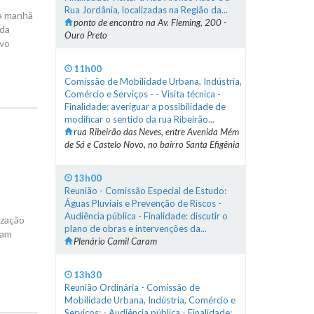
Rua Jordânia, localizadas na Região da...
na manhã
ponto de encontro na Av. Fleming, 200 -
 da
Ouro Preto
ivo
11h00
Comissão de Mobilidade Urbana, Indústria,
Comércio e Serviços - - Visita técnica -
Finalidade: averiguar a possibilidade de
modificar o sentido da rua Ribeirão...
rua Ribeirão das Neves, entre Avenida Mém
de Sá e Castelo Novo, no bairro Santa Efigênia
13h00
Reunião - Comissão Especial de Estudo:
Águas Pluviais e Prevenção de Riscos -
Audiência pública - Finalidade: discutir o
ização
plano de obras e intervenções da...
ram
Plenário Camil Caram
13h30
Reunião Ordinária - Comissão de
Mobilidade Urbana, Indústria, Comércio e
Serviços: - Audiência pública - Finalidade: