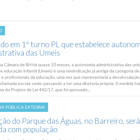
O
do em 1º turno PL que estabelece autonom
strativa das Umeis
a Câmara de BH há quase 10 meses, a autonomia administrativa das un
e educação infantil (Umeis) é uma reivindicação já antiga da categoria de
 e profissionais da educação, uma vez que representaria a desvinculação
 chamada escola-sede, passando a ter uma diretoria própria. A medida tr
a do Projeto de Lei 442/17, que foi aprovado...
IA PÚBLICA EXTERNA
ção do Parque das Águas, no Barreiro, ser
ida com população