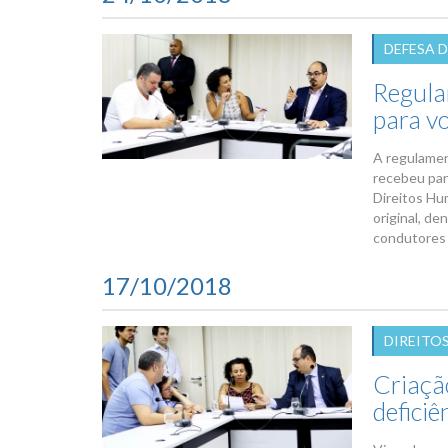
DEFESA 
Regula
para v
A regulamen
recebeu par
Direitos Hu
original, de
condutores d
17/10/2018
DIREITO
Criaçã
deficiê