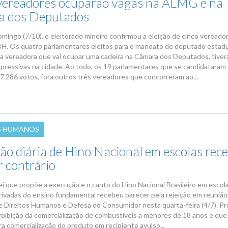
vereadores ocuparão vagas na ALMG e na
a dos Deputados
omingo (7/10), o eleitorado mineiro confirmou a eleição de cinco vereado
H. Os quatro parlamentares eleitos para o mandato de deputado estadu
a vereadora que vai ocupar uma cadeira na Câmara dos Deputados, tive
pressivas na cidade. Ao todo, os 19 parlamentares que se candidataram
.286 votos, fora outros três vereadores que concorreram ao...
S HUMANOS
ão diária de Hino Nacional em escolas rec
r contrário
lei que propõe a execução e o canto do Hino Nacional Brasileiro em escol
privadas do ensino fundamental recebeu parecer pela rejeição em reunião
 Direitos Humanos e Defesa do Consumidor nesta quarta-feira (4/7). P
proibição da comercialização de combustíveis a menores de 18 anos e que 
a comercialização do produto em recipiente avulso...