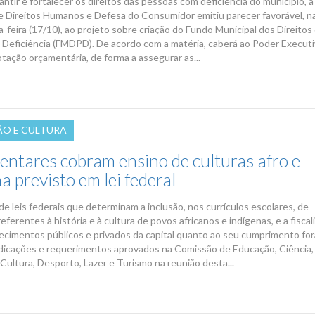
ntir e fortalecer os direitos das pessoas com deficiência do município, a
 Direitos Humanos e Defesa do Consumidor emitiu parecer favorável, 
-feira (17/10), ao projeto sobre criação do Fundo Municipal dos Direitos
Deficiência (FMDPD). De acordo com a matéria, caberá ao Poder Execut
otação orçamentária, de forma a assegurar as...
O E CULTURA
entares cobram ensino de culturas afro e
a previsto em lei federal
de leis federais que determinam a inclusão, nos currículos escolares, de
ferentes à história e à cultura de povos africanos e indígenas, e a fiscal
ecimentos públicos e privados da capital quanto ao seu cumprimento fo
dicações e requerimentos aprovados na Comissão de Educação, Ciência,
Cultura, Desporto, Lazer e Turismo na reunião desta...