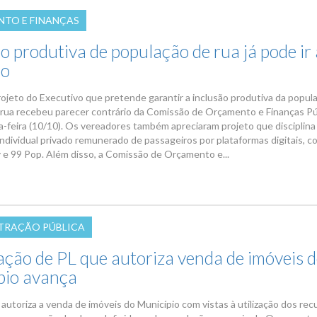
TO E FINANÇAS
o produtiva de população de rua já pode ir 
io
ojeto do Executivo que pretende garantir a inclusão produtiva da popu
 rua recebeu parecer contrário da Comissão de Orçamento e Finanças Pú
a-feira (10/10). Os vereadores também apreciaram projeto que disciplina
individual privado remunerado de passageiros por plataformas digitais, 
y e 99 Pop. Além disso, a Comissão de Orçamento e...
TRAÇÃO PÚBLICA
ação de PL que autoriza venda de imóveis 
pio avança
autoriza a venda de imóveis do Município com vistas à utilização dos rec