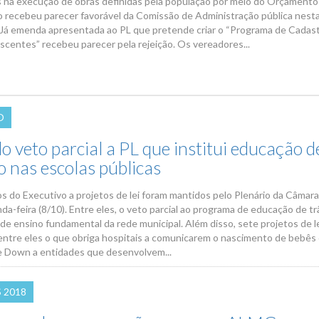
 na execução de obras definidas pela população por meio do Orçamento
vo recebeu parecer favorável da Comissão de Administração pública nesta
). Já emenda apresentada ao PL que pretende criar o “Programa de Cadas
scentes” recebeu parecer pela rejeição. Os vereadores...
O
 veto parcial a PL que institui educação d
o nas escolas públicas
s do Executivo a projetos de lei foram mantidos pelo Plenário da Câmar
a-feira (8/10). Entre eles, o veto parcial ao programa de educação de tr
 de ensino fundamental da rede municipal. Além disso, sete projetos de l
entre eles o que obriga hospitais a comunicarem o nascimento de bebês
 Down a entidades que desenvolvem...
 2018