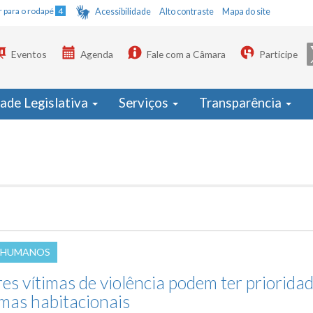
Ir para o rodapé
4
Acessibilidade
Alto contraste
Mapa do site
Eventos
Agenda
Fale com a Câmara
Participe
dade Legislativa
Serviços
Transparência
 HUMANOS
es vítimas de violência podem ter priorida
mas habitacionais