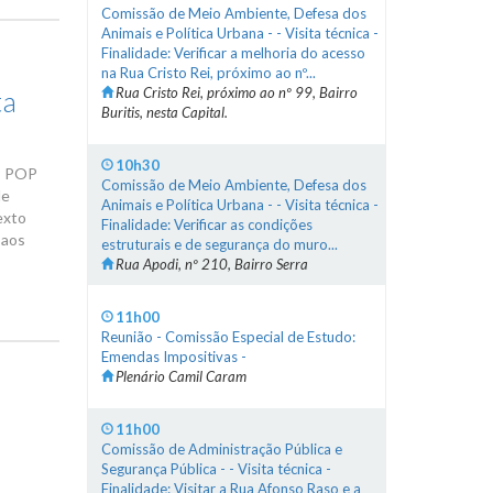
Comissão de Meio Ambiente, Defesa dos
Animais e Política Urbana - - Visita técnica -
Finalidade: Verificar a melhoria do acesso
na Rua Cristo Rei, próximo ao nº...
Rua Cristo Rei, próximo ao nº 99, Bairro
ta
Buritis, nesta Capital.
10h30
99 POP
Comissão de Meio Ambiente, Defesa dos
de
Animais e Política Urbana - - Visita técnica -
exto
Finalidade: Verificar as condições
 aos
estruturais e de segurança do muro...
Rua Apodi, nº 210, Bairro Serra
11h00
Reunião - Comissão Especial de Estudo:
Emendas Impositivas -
Plenário Camil Caram
11h00
Comissão de Administração Pública e
Segurança Pública - - Visita técnica -
Finalidade: Visitar a Rua Afonso Raso e a