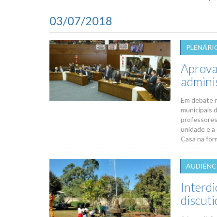
03/07/2018
PLENÁRI
Aprova
admini
Em debate n
municipais d
professores
unidade e a
Casa na form
AUDIÊNC
Interdi
discut