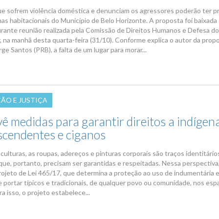
e sofrem violência doméstica e denunciam os agressores poderão ter pr
as habitacionais do Município de Belo Horizonte. A proposta foi baixada
durante reunião realizada pela Comissão de Direitos Humanos e Defesa d
 na manhã desta quarta-feira (31/10). Conforme explica o autor da propo
ge Santos (PRB), a falta de um lugar para morar...
ÇÃO E JUSTIÇA
ê medidas para garantir direitos a indígen
scendentes e ciganos
culturas, as roupas, adereços e pinturas corporais são traços identitário
que, portanto, precisam ser garantidas e respeitadas. Nessa perspectiva
rojeto de Lei 465/17, que determina a proteção ao uso de indumentária 
 portar típicos e tradicionais, de qualquer povo ou comunidade, nos esp
ra isso, o projeto estabelece...