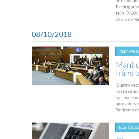
arrecadados
Participati
feira (9/10
Único de Na
08/10/2018
PLENÁRI
Mantido
trânsit
Quatro veto
nesta segund
nas escolas
aprovados, 
Síndrome de
ELEIÇÕES