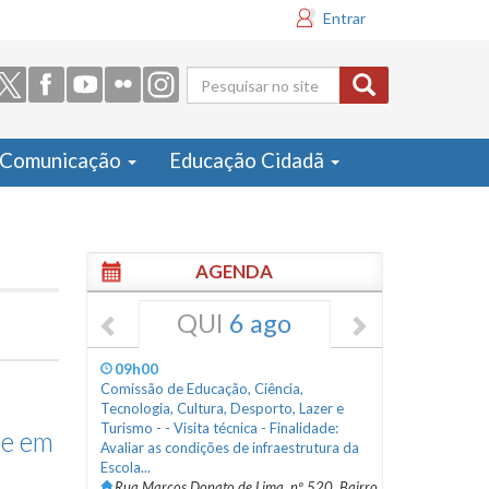
Entrar
Formulário
de busca
Comunicação
Educação Cidadã
AGENDA
QUI
6 ago
09h00
Comissão de Educação, Ciência,
Tecnologia, Cultura, Desporto, Lazer e
Turismo - - Visita técnica - Finalidade:
de em
Avaliar as condições de infraestrutura da
Escola...
Rua Marcos Donato de Lima, nº 520, Bairro