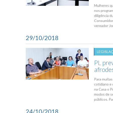
Mulheres qu
nos program
diligência 
Consumidor,
vereador Jor
29/10/2018
LEGISLA
PL prev
afrode
Para muitas 
cotidiano e 
na Casa o P
modos de se
públicos. Pa
24/10/2018