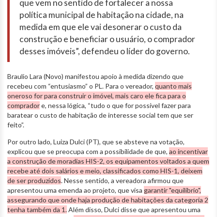
que vem no sentido de fortalecer a nossa
política municipal de habitação na cidade, na
medida em que ele vai desonerar o custo da
construção e beneficiar o usuário, o comprador
desses imóveis”, defendeu o líder do governo.
Braulio Lara (Novo) manifestou apoio à medida dizendo que
recebeu com “entusiasmo” o PL. Para o vereador,
quanto mais
oneroso for para construir o imóvel, mais caro ele fica para o
comprador
e, nessa lógica, “tudo o que for possível fazer para
baratear o custo de habitação de interesse social tem que ser
feito”.
Por outro lado, Luiza Dulci (PT), que se absteve na votação,
explicou que se preocupa com a possibilidade de que,
ao incentivar
a construção de moradias HIS-2, os equipamentos voltados a quem
recebe até dois salários e meio, classificados como HIS-1, deixem
de ser produzidos
. Nesse sentido, a vereadora afirmou que
apresentou uma emenda ao projeto, que visa
garantir "equilíbrio",
assegurando que onde haja produção de habitações da categoria 2
tenha também da 1.
Além disso, Dulci disse que apresentou uma