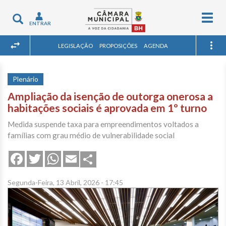
Togg
Toggle
ENTRAR
navig
navigation
LEGISLAÇÃO
PROPOSIÇÕES
AGENDA
Plenário
Ampliação da isenção de outorga onerosa a
habitações sociais é aprovada em 1º turno
Medida suspende taxa para empreendimentos voltados a
famílias com grau médio de vulnerabilidade social
Share
Facebook
Twitter
WhatsApp
Email
Segunda-Feira, 13 Abril, 2026 - 17:45