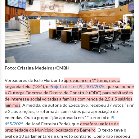
Foto: Cristina Medeiros/CMBH
Vereadores de Belo Horizonte
aprovaram em 1º turno, nesta
segunda-feira (13/4), o
Projeto de Lei (PL) 404/2025
, que suspende
a Outorga Onerosa do Direito de Construir (ODC) para habitações
de interesse social voltadas a famílias com renda de 2,5 a 5 salários
mínimos
. A medida, de autoria do Executivo, recebeu 37 votos “sim”
e 2 abstenções, e retorna às comissões para apreciação de
emendas. Outra proposição aprovada em 1º turno foi o
PL
455/2025
, de José Ferreira (Pode), que
desafeta um lote de
propriedade do Município localizado no Barreiro
. O texto teve o
aval de 38 parlamentares e um voto contrário. Como não recebeu