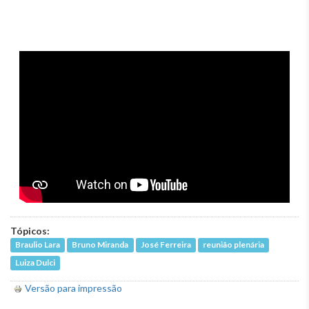
Tópicos:
Braulio Lara
Bruno Miranda
José Ferreira
reunião plenária
Luiza Dulci
Versão para impressão