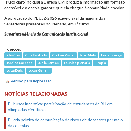
"fluxo claro” no qual a Defesa Civil produz a informação em formato
acessível e a escola garante que ela chegue à comunidade escolar.
A aprovação do PL 652/2026 exige o aval da maioria dos
vereadores presentes no Plenário, em 1º turno.
Superintendência de Comunicação Institucional
Tópicos:
Plenário
Cida Falabella
Cleiton Xavier
Irlan Melo
Iza Lourença
Janaina Cardoso
Juhlia Santos
reunião plenária
Trópia
Luiza Dulci
Lucas Ganem
Versão para impressão
NOTÍCIAS RELACIONADAS
PL busca incentivar participação de estudantes de BH em
olimpíadas científicas
PL cria política de comunicação de riscos de desastres por meio
das escolas