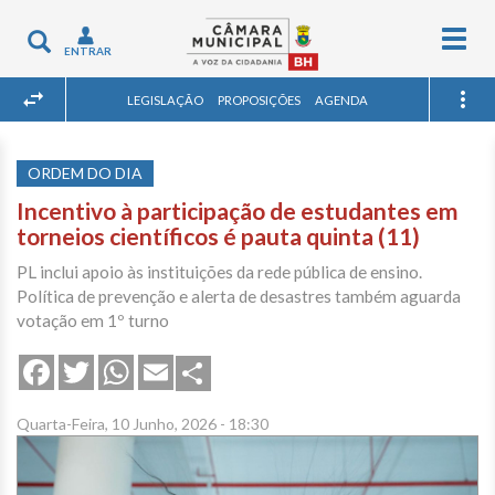
Togg
Toggle
ENTRAR
navig
navigation
LEGISLAÇÃO
PROPOSIÇÕES
AGENDA
ORDEM DO DIA
Incentivo à participação de estudantes em
torneios científicos é pauta quinta (11)
PL inclui apoio às instituições da rede pública de ensino.
Política de prevenção e alerta de desastres também aguarda
votação em 1º turno
Share
Facebook
Twitter
WhatsApp
Email
Quarta-Feira, 10 Junho, 2026 - 18:30