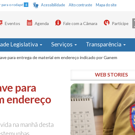
Ir para o rodapé
4
Acessibilidade
Alto contraste
Mapa do site
Eventos
Agenda
Fale com a Câmara
Participe
dade Legislativa
Serviços
Transparência
rave para entrega de material em endereço indicado por Ganem
WEB STORIES
ave para
em endereço
vida na manhã desta
testemunhas