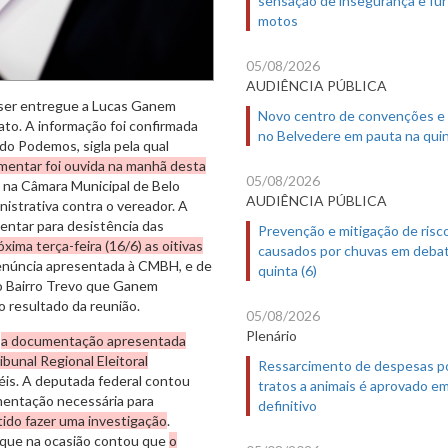
motos
05/08/2026
AUDIÊNCIA PÚBLICA
 ser entregue a Lucas Ganem
Novo centro de convenções e
to. A informação foi confirmada
no Belvedere em pauta na quin
do Podemos, sigla pela qual
mentar foi ouvida na manhã desta
05/08/2026
a na Câmara Municipal de Belo
AUDIÊNCIA PÚBLICA
istrativa contra o vereador. A
entar para desistência das
Prevenção e mitigação de risc
xima terça-feira (16/6) as oitivas
causados por chuvas em deba
enúncia apresentada à CMBH, e de
quinta (6)
no Bairro Trevo que Ganem
o resultado da reunião.
05/08/2026
Plenário
e
a documentação apresentada
bunal Regional Eleitoral
Ressarcimento de despesas p
péis. A deputada federal contou
tratos a animais é aprovado e
entação necessária para
definitivo
tido fazer uma investigação
.
 que na ocasião contou que
o