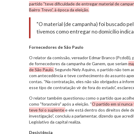
partido "teve dificuldade de entregar material de camp
Bairro Trevo”, à época da eleição.
“O material (de campanha) foi buscado pel
tivemos como entregar no domicílio indica
Fornecedores de São Paulo
O relator da comissão, vereador Edmar Branco (PcdoB),
de fornecedores da campanha de Ganem, que seriam
ma
de São Paulo.
Segundo Nely Aquino, o partido não tem a
com antecedência e teve conhecimento do assunto apen
contas. “Na contratação, eles não são obrigados a infor
esse tipo de contratação vir de fora do estado”, esclarec
O relator também questionou como o partido que acolheu
como "forasteiro" após a eleição. “
O partido em si nunca
teve foi o suplente
e ele está dentro dos direitos dele 
investigação”, concluiu a parlamentar, dizendo que acredi
Legislativo da capital realiza.
Desistência