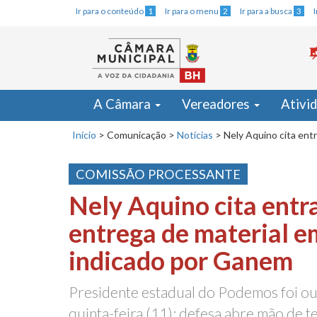
Ir para o conteúdo
1
Ir para o menu
2
Ir para a busca
3
A Câmara
Vereadores
Ativi
Início
>
Comunicação
>
Notícias
>
Nely Aquino cita ent
COMISSÃO PROCESSANTE
Nely Aquino cita entr
entrega de material 
indicado por Ganem
Presidente estadual do Podemos foi ou
quinta-feira (11); defesa abre mão de 