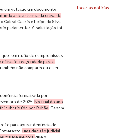
Todas as notícias
ocou em votação um documento
citando a desistência da oitiva de
Cabral Cassis e Felipe da Silva
io parlamentar. A solicitação foi
do que “em razão de compromissos
 oitiva foi reagendada para a
s também não compareceu e seu
denúncia formalizada por
dezembro de 2025.
No final do ano
foi substituído por Rubão.
Ganem
.
reiro para apurar denúncia de
 Entretanto,
uma decisão judicial
el fraude eleitoral
que o