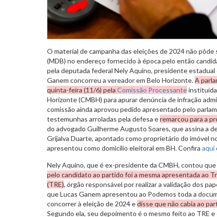
O material de campanha das eleições de 2024 não pôde
(MDB) no endereço fornecido à época pelo então candida
pela deputada federal Nely Aquino, presidente estadual 
Ganem concorreu a vereador em Belo Horizonte.
A parla
quinta-feira (11/6) pela
Comissão Processante
instituíd
Horizonte (CMBH) para apurar denúncia de infração admin
comissão ainda aprovou pedido apresentado pelo parlam
testemunhas arroladas pela defesa e
remarcou para a pró
do advogado Guilherme Augusto Soares, que assina a d
Grijalva Duarte, apontado como proprietário do imóvel 
apresentou como domicílio eleitoral em BH. Confira
aqui
Nely Aquino, que é ex-presidente da CMBH, contou qu
pelo candidato ao partido foi a mesma apresentada ao Tri
(TRE)
, órgão responsável por realizar a validação dos pa
que Lucas Ganem apresentou ao Podemos toda a docum
concorrer à eleição de 2024 e
disse que não cabia ao par
Segundo ela, seu depoimento é o mesmo feito ao TRE e