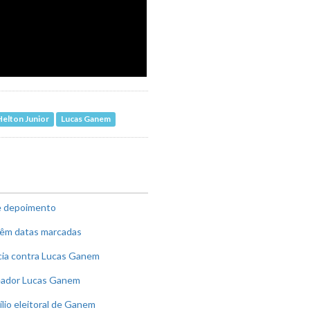
Helton Junior
Lucas Ganem
e depoimento
êm datas marcadas
cia contra Lucas Ganem
reador Lucas Ganem
lio eleitoral de Ganem