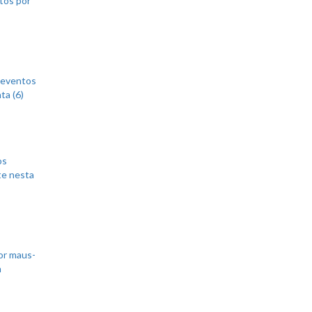
 eventos
ta (6)
os
te nesta
or maus-
m