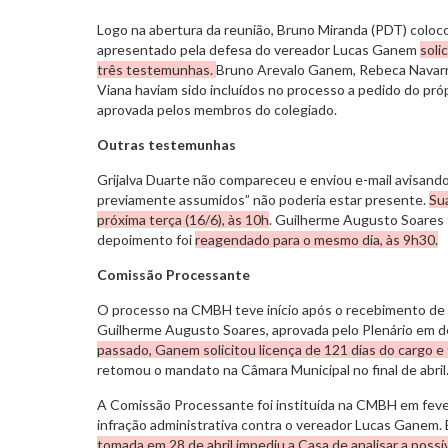
Logo na abertura da reunião, Bruno Miranda (PDT) col
apresentado pela defesa do vereador Lucas Ganem
soli
três testemunhas.
Bruno Arevalo Ganem, Rebeca Navarro 
Viana haviam sido incluídos no processo a pedido do própr
aprovada pelos membros do colegiado.
Outras testemunhas
Grijalva Duarte não compareceu e enviou e-mail avisan
previamente assumidos” não poderia estar presente.
Sua
próxima terça (16/6),
às 10h
. Guilherme Augusto Soare
depoimento foi
reagendado para o mesmo dia, às 9h30.
Comissão Processante
O processo na CMBH teve início após o recebimento de 
Guilherme Augusto Soares, aprovada pelo Plenário em 
passado, Ganem solicitou licença de 121 dias do cargo e 
retomou o mandato na Câmara Municipal no final de abril
A Comissão Processante foi instituída na CMBH em feve
infração administrativa contra o vereador Lucas Ganem.
tomada em 28 de abril impediu a Casa de analisar a possív