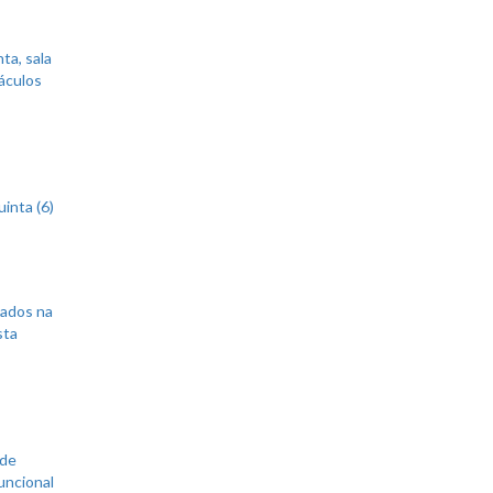
ta, sala
áculos
inta (6)
sados na
sta
 de
uncional