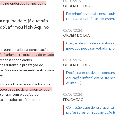
05/08/2026
anha no endereço fornecido no
ORDEM DO DIA
Em primeira votação nesta quin
reservada a autistas em espet
a equipe dele, já que não
do”, afirmou Nely Aquino.
05/08/2026
ORDEM DO DIA
Criação de zona de incentivo à
inovação pode ser votada na qu
 perguntou sobre a contratação
joritariamente oriundos do estado
05/08/2026
cesso a esses dados
ORDEM DO DIA
as durante a prestação de
mar. Mas não há impedimentos para
Docência exclusiva de concur
eu.
educação infantil em pauta ne
quinta (6)
 o candidato passou a tratá-lo
 teve esse posicionamento, quem
05/08/2026
de entrar com o pedido de
EDUCAÇÃO
ta no trabalho sério que o
Comissão questiona dispensa
professores em readaptação f