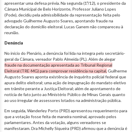
apresentar uma defesa prévia. Na segunda (1º/12), o presidente da
Câmara Municipal de Belo Horizonte, Professor Juliano Lopes
(Pode), decidiu pela admissibilidade da representação feita pelo
advogado Guilherme Augusto Soares, apontando fraude na
declaração do domicílio eleitoral. Lucas Ganem não compareceu à
reunião.
Denúncia
No início do Plenário, a denúncia foi lida na íntegra pelo secretário-
geral da Câmara, vereador Pablo Almeida (PL). Além de alegar
fraude na documentação apresentada ao Tribunal Regional
Eleitoral (TRE-MG) para comprovar residência na capital,
Guilherme
Augusto Soares aponta existência de inquérito policial federal que
apura delito eleitoral; uma ação de impugnação do mandato eletivo
em trâmite perante a Justiça Eleitoral; além de apontamento de
notícia de fato junto ao Ministério Público de Minas Gerais quanto
ao uso irregular de assessores lotados na administração pública.
Em seguida, Wanderley Porto (PRD) apresentou requerimento para
que a votação fosse feita de maneira nominal, aprovado pelos
parlamentares. Antes da votação, alguns vereadores se
manifestaram. Dra Michelly Siqueira (PRD) afirmou que a denúncia é