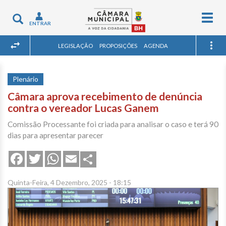
Togg
Toggle
ENTRAR
navig
navigation
LEGISLAÇÃO
PROPOSIÇÕES
AGENDA
Plenário
Câmara aprova recebimento de denúncia
contra o vereador Lucas Ganem
Comissão Processante foi criada para analisar o caso e terá 90
dias para apresentar parecer
Share
Facebook
Twitter
WhatsApp
Email
Quinta-Feira, 4 Dezembro, 2025 - 18:15