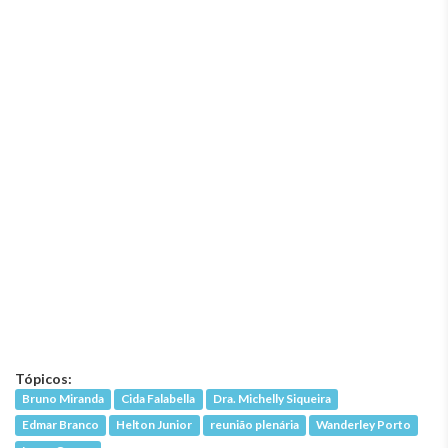
Tópicos:
Bruno Miranda
Cida Falabella
Dra. Michelly Siqueira
Edmar Branco
Helton Junior
reunião plenária
Wanderley Porto