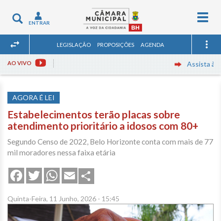
Togg
Toggle
ENTRAR
navig
navigation
LEGISLAÇÃO
PROPOSIÇÕES
AGENDA
AO VIVO
Assista às re
AGORA É LEI
Estabelecimentos terão placas sobre
atendimento prioritário a idosos com 80+
Segundo Censo de 2022, Belo Horizonte conta com mais de 77
mil moradores nessa faixa etária
Share
Facebook
Twitter
WhatsApp
Email
Quinta-Feira, 11 Junho, 2026 - 15:45