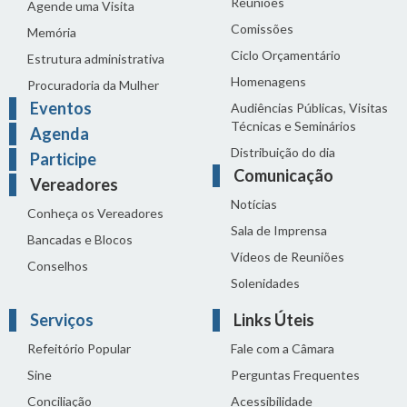
Reuniões
Agende uma Visita
Comissões
Memória
Ciclo Orçamentário
Estrutura administrativa
Homenagens
Procuradoria da Mulher
Eventos
Audiências Públicas, Visitas
Técnicas e Seminários
Agenda
Distribuição do dia
Participe
Comunicação
Vereadores
Notícias
Conheça os Vereadores
Sala de Imprensa
Bancadas e Blocos
Vídeos de Reuniões
Conselhos
Solenidades
Serviços
Links Úteis
Refeitório Popular
Fale com a Câmara
Sine
Perguntas Frequentes
Conciliação
Acessibilidade