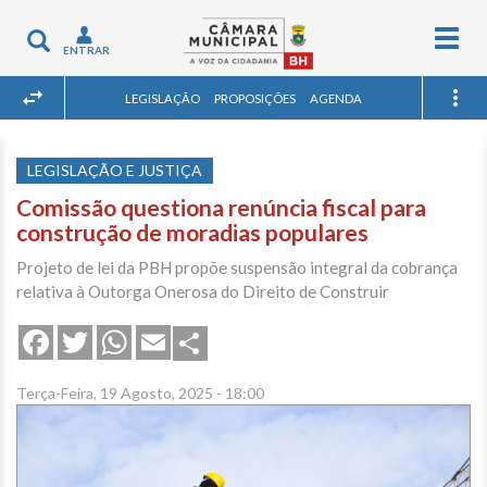
Togg
Toggle
ENTRAR
navig
navigation
LEGISLAÇÃO
PROPOSIÇÕES
AGENDA
LEGISLAÇÃO E JUSTIÇA
Comissão questiona renúncia fiscal para
construção de moradias populares
Projeto de lei da PBH propõe suspensão integral da cobrança
relativa à Outorga Onerosa do Direito de Construir
Share
Facebook
Twitter
WhatsApp
Email
Terça-Feira, 19 Agosto, 2025 - 18:00