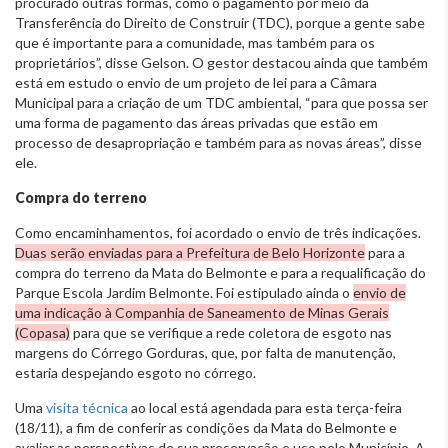
procurado outras formas, como o pagamento por meio da
Transferência do Direito de Construir (TDC), porque a gente sabe
que é importante para a comunidade, mas também para os
proprietários”, disse Gelson. O gestor destacou ainda que também
está em estudo o envio de um projeto de lei para a Câmara
Municipal para a criação de um TDC ambiental, “para que possa ser
uma forma de pagamento das áreas privadas que estão em
processo de desapropriação e também para as novas áreas”, disse
ele.
Compra do terreno
Como encaminhamentos, foi acordado o envio de três indicações.
Duas serão enviadas para a Prefeitura de Belo Horizonte
para a
compra do terreno da Mata do Belmonte e para a requalificação do
Parque Escola Jardim Belmonte. Foi estipulado ainda o
envio de
uma indicação à Companhia de Saneamento de Minas Gerais
(Copasa)
para que se verifique a rede coletora de esgoto nas
margens do Córrego Gorduras, que, por falta de manutenção,
estaria despejando esgoto no córrego.
Uma
visita técnica
ao local está agendada para esta terça-feira
(18/11), a fim de conferir as condições da Mata do Belmonte e
avaliar as perspectivas de sua preservação e uso pelo Município. A