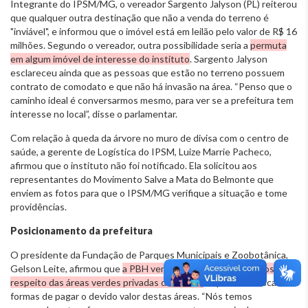
Integrante do IPSM/MG, o vereador Sargento Jalyson (PL) reiterou
que qualquer outra destinação que não a venda do terreno é
"inviável", e informou que o imóvel está em leilão pelo valor de R$ 16
milhões. Segundo o vereador, outra possibilidade seria a
permuta
em algum imóvel de interesse do instituto
. Sargento Jalyson
esclareceu ainda que as pessoas que estão no terreno possuem
contrato de comodato e que não há invasão na área. “Penso que o
caminho ideal é conversarmos mesmo, para ver se a prefeitura tem
interesse no local”, disse o parlamentar.
Com relação à queda da árvore no muro de divisa com o centro de
saúde, a gerente de Logística do IPSM, Luize Marrie Pacheco,
afirmou que o instituto não foi notificado. Ela solicitou aos
representantes do Movimento Salve a Mata do Belmonte que
enviem as fotos para que o IPSM/MG verifique a situação e tome
providências.
Posicionamento da prefeitura
O presidente da Fundação de Parques Municipais e Zoobotânica,
Gelson Leite, afirmou que
a PBH vem desenvolvendo estudos a
respeito das áreas verdes privadas da cidade,
e que tem buscado
formas de pagar o devido valor destas áreas. “Nós temos