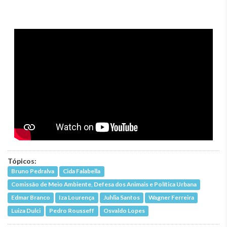
Tópicos:
Bruno Pedralva
Cida Falabella
Comissão de Meio Ambiente, Defesa dos Animais e Política Urbana
Edmar Branco
Iza Lourença
Juhlia Santos
Wagner Ferreira
Luiza Dulci
Pedro Rousseff
Osvaldo Lopes