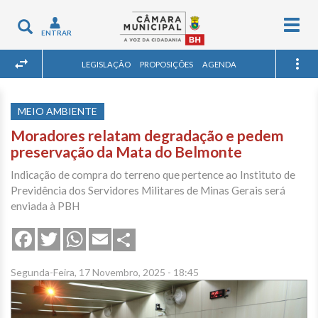
Togg
Toggle
ENTRAR
navig
navigation
LEGISLAÇÃO
PROPOSIÇÕES
AGENDA
MEIO AMBIENTE
Moradores relatam degradação e pedem
preservação da Mata do Belmonte
Indicação de compra do terreno que pertence ao Instituto de
Previdência dos Servidores Militares de Minas Gerais será
enviada à PBH
Share
Facebook
Twitter
WhatsApp
Email
Segunda-Feira, 17 Novembro, 2025 - 18:45