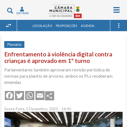
Togg
Toggle
ENTRAR
navig
navigation
LEGISLAÇÃO
PROPOSIÇÕES
AGENDA
Plenário
Enfrentamento à violência digital contra
crianças é aprovado em 1º turno
Parlamentares também aprovaram revisão periódica de
normas para plantio de árvores; ambos os PLs receberam
emendas
Share
Facebook
Twitter
WhatsApp
Email
Sexta-Feira, 5 Dezembro, 2025 - 16:45