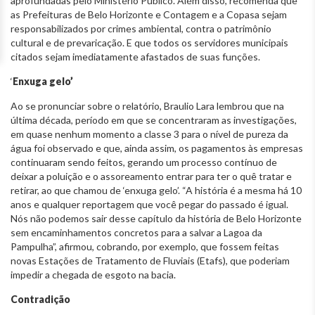
aprofundadas pelo Ministério Público. Além disso, recomenda que
as Prefeituras de Belo Horizonte e Contagem e a Copasa sejam
responsabilizados por crimes ambiental, contra o patrimônio
cultural e de prevaricação. E que todos os servidores municipais
citados sejam imediatamente afastados de suas funções.
‘
Enxuga gelo’
Ao se pronunciar sobre o relatório, Braulio Lara lembrou que na
última década, período em que se concentraram as investigações,
em quase nenhum momento a classe 3 para o nível de pureza da
água foi observado e que, ainda assim, os pagamentos às empresas
continuaram sendo feitos, gerando um processo contínuo de
deixar a poluição e o assoreamento entrar para ter o quê tratar e
retirar, ao que chamou de ‘enxuga gelo’. “A história é a mesma há 10
anos e qualquer reportagem que você pegar do passado é igual.
Nós não podemos sair desse capítulo da história de Belo Horizonte
sem encaminhamentos concretos para a salvar a Lagoa da
Pampulha”, afirmou, cobrando, por exemplo, que fossem feitas
novas Estações de Tratamento de Fluviais (Etafs), que poderiam
impedir a chegada de esgoto na bacia.
Contradição