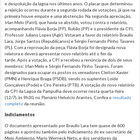
e despoluição da lagoa nos últimos anos. O placar que determinou
a rejeição ocorreu durante a segunda rodada de votações, já que na
primeira houve empate e uma abstenção. Na segunda apreciação,
Irlan Melo (Patri), que havia se abstido, votou contra o relatório,
acompanhando Flávia Borja (PP), Rubão (PP) e o presidente da CPI,
Professor Juliano Lopes (Agir). Votaram a favor do relatório Braulio
Lara, Jorge Santos (Republicanos) e Sérgio Fernando Pinho Tavares
(PL). Com a reprovação da peça, Flávia Borja foi designada nova
relatora e deverá apresentar novo relatório até o fim da
tarde. Após a votação, a CPI a recebeu a renúncia de dois de seus
membros: Irlan Melo e Sérgio Fernando Pinho Tavares. Foram
designados para ocupar os postos os vereadores Cleiton Xavier
(PMN) e Henrique Braga (PSDB), sendo os suplentes Loíde
Gonçalves (Pode) e Ciro Pereira (PTB). A votação do novo relatório
da CPI da Lagoa da Pampulha deve ocorrer nesta quarta-feira
(12/7), às 9h30, no Plenário Helvécio Arantes. Confira o
resultado
completo
da reunião.
Indiciamentos
O documento apresentado por Braulio Lara tem quase de 600
páginas e apontou também pelo indiciamento do ex-secretário de
Meio Ambiente, Mario Werneck Neto, e dos servidores da