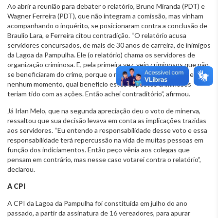
Ao abrir a reunião para debater o relatório, Bruno Miranda (PDT) e
Wagner Ferreira (PDT), que não integram a comissão, mas vinham
acompanhando o inquérito, se posicionaram contra a conclusão de
Braulio Lara, e Ferreira citou contradição. “O relatório acusa
servidores concursados, de mais de 30 anos de carreira, de inimigos
da Lagoa da Pampulha. Ele (o relatório) chama os servidores de
organização criminosa. E, pela primeira vez, vejo criminosos que não
se beneficiaram do crime, porque o relatório não demonstra, em
nenhum momento, qual benefício estes supostos criminosos
teriam tido com as ações. Então achei contraditório”, afirmou.
Já Irlan Melo, que na segunda apreciação deu o voto de minerva,
ressaltou que sua decisão levava em conta as implicações trazidas
aos servidores. “Eu entendo a responsabilidade desse voto e essa
responsabilidade terá repercussão na vida de muitas pessoas em
função dos indiciamentos. Então peço vênia aos colegas que
pensam em contrário, mas nesse caso votarei contra o relatório”,
declarou.
A CPI
A CPI da Lagoa da Pampulha foi constituída em julho do ano
passado, a partir da assinatura de 16 vereadores, para apurar