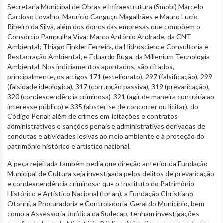
Secretaria Municipal de Obras e Infraestrutura (Smobi) Marcelo
Cardoso Lovalho, Maurício Canguçu Magalhães e Mauro Lucio
Ribeiro da Silva, além dos donos das empresas que compõem o
Consórcio Pampulha Viva: Marco Antônio Andrade, da CNT
Ambiental; Thiago Finkler Ferreira, da Hidroscience Consultoria e
Restauração Ambiental; e Eduardo Ruga, da Millenium Tecnologia
Ambiental. Nos indiciamentos apontados, são citados,
principalmente, os artigos 171 (estelionato), 297 (falsificação), 299
(falsidade ideológica), 317 (corrupção passiva), 319 (prevaricação),
320 (condescendência criminosa), 321 (agir de maneira contrária ao
interesse público) e 335 (abster-se de concorrer ou licitar), do
Código Penal; além de crimes em licitações e contratos
administrativos e sanções penais e administrativas derivadas de
condutas e atividades lesivas ao meio ambiente e à proteção do
patrimônio histórico e artístico nacional.
A peça rejeitada também pedia que direção anterior da Fundação
Municipal de Cultura seja investigada pelos delitos de prevaricação
e condescendência criminosa; que o Instituto do Patrimônio
Histórico e Artístico Nacional (Iphan), a Fundação Christiano
Otonni, a Procuradoria e Controladoria-Geral do Município, bem
como a Assessoria Jurídica da Sudecap, tenham investigações