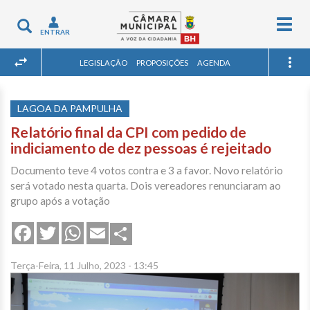
Togg
Toggle
ENTRAR
navig
navigation
LEGISLAÇÃO
PROPOSIÇÕES
AGENDA
LAGOA DA PAMPULHA
Relatório final da CPI com pedido de
indiciamento de dez pessoas é rejeitado
Documento teve 4 votos contra e 3 a favor. Novo relatório
será votado nesta quarta. Dois vereadores renunciaram ao
grupo após a votação
Share
Facebook
Twitter
WhatsApp
Email
Terça-Feira, 11 Julho, 2023 - 13:45