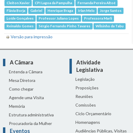
Cleiton Xavier
CPI Lagoa da Pampulha
Fernanda Pereira Altoé
Flávia Borja
Gabriel
Henrique Braga
Irlan Melo
Jorge Santos
Loíde Gonçalves
Professor Juliano Lopes
Professora Marli
Reinaldo Gomes
Sérgio Fernando Pinho Tavares
Wilsinho da Tabu
Versão para impressão
A Câmara
Atividade
Legislativa
Entenda a Câmara
Legislação
Mesa Diretora
Proposições
Como chegar
Reuniões
Agende uma Visita
Comissões
Memória
Ciclo Orçamentário
Estrutura administrativa
Homenagens
Procuradoria da Mulher
Eventos
Audiências Públicas, Visitas