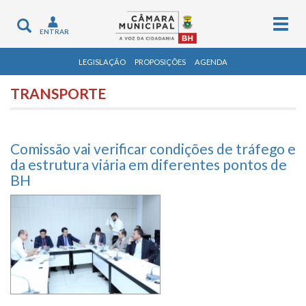
Togg
Toggle
ENTRAR
navig
navigation
LEGISLAÇÃO
PROPOSIÇÕES
AGENDA
TRANSPORTE
Comissão vai verificar condições de tráfego e
da estrutura viária em diferentes pontos de
BH