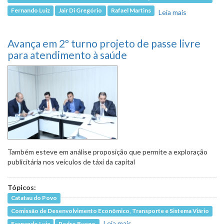
Fernando Luiz
Jair Di Gregório
Rafael Martins
Leia mais
sobre
Comissão
vai verificar
Avança em 2º turno projeto de passe livre
presença
de
para atendimento à saúde
cobradores
nos ônibus
da capital
Também esteve em análise proposição que permite a exploração
publicitária nos veículos de táxi da capital
Tópicos:
Catatau do Povo
Comissão de Desenvolvimento Econômico, Transporte e Sistema Viário
Leia mais
sobre Avança em 2º turno
Fernando Luiz
Pedro Bueno