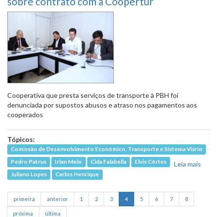
sobre contrato com a Coopertur
em táxi
lotação
avança em
2º turno
Cooperativa que presta serviços de transporte à PBH foi
denunciada por supostos abusos e atraso nos pagamentos aos
cooperados
Tópicos:
Comissão de Desenvolvimento Econômico, Transporte e Sistema Viário
Pedro Patrus
Irlan Melo
Cida Falabella
Elvis Côrtes
Leia mais
sobr
cobr
Juliano Lopes
Carlos Henrique
escl
da P
primeira
anterior
1
2
3
4
5
6
7
8
cont
Coop
próxima
última