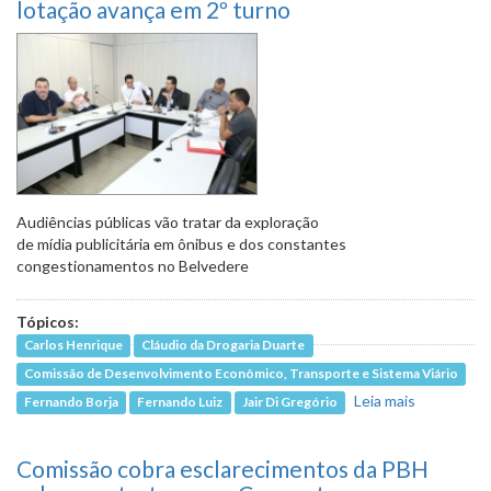
lotação avança em 2º turno
Audiências públicas vão tratar da exploração
de mídia publicitária em ônibus e dos constantes
congestionamentos no Belvedere
Tópicos:
Carlos Henrique
Cláudio da Drogaria Duarte
Comissão de Desenvolvimento Econômico, Transporte e Sistema Viário
Leia mais
sobre
Fernando Borja
Fernando Luiz
Jair Di Gregório
Introduçã
de
Comissão cobra esclarecimentos da PBH
bilhetage
eletrônica