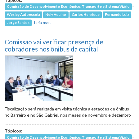
Tópicos:
Comissão de Desenvolvimento Econômico, Transporte e Sistema Viário
Wesley Autoescola
Nely Aquino
Carlos Henrique
Fernando Luiz
Leia mais
sobre Instalação de antenas contra cerol
Jorge Santos
pode se tornar obrigatória para
motociclistas
Comissão vai verificar presença de
cobradores nos ônibus da capital
Fiscalização será realizada em visita técnica a estações de ônibus
no Barreiro e no São Gabriel, nos meses de novembro e dezembro
Tópicos:
Comissão de Desenvolvimento Econômico, Transporte e Sistema Viário