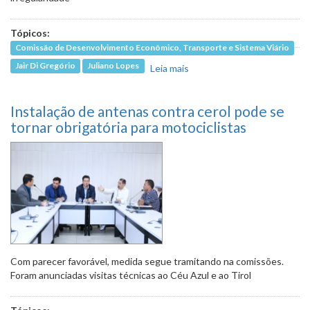
Tópicos:
Comissão de Desenvolvimento Econômico, Transporte e Sistema Viário
Jair Di Gregório
Juliano Lopes
Leia mais
sobre Vereadores
registraram ausência de
cobradores, e ônibus
Instalação de antenas contra cerol pode se
foram impedidos de
circular
tornar obrigatória para motociclistas
Com parecer favorável, medida segue tramitando na comissões.
Foram anunciadas visitas técnicas ao Céu Azul e ao Tirol