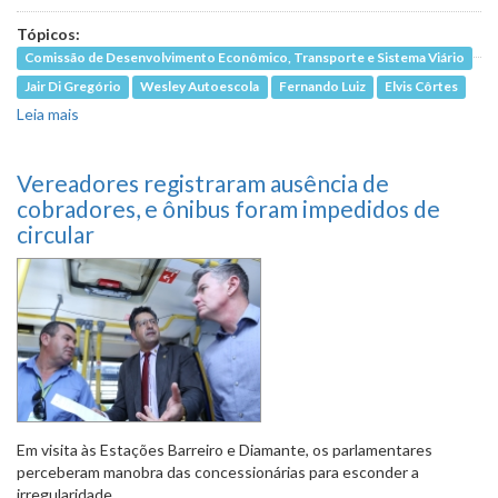
Tópicos:
Comissão de Desenvolvimento Econômico, Transporte e Sistema Viário
Jair Di Gregório
Wesley Autoescola
Fernando Luiz
Elvis Côrtes
Leia mais
sobre Vereadores defendem endurecer sanções por
ausência de cobradores em ônibus
Vereadores registraram ausência de
cobradores, e ônibus foram impedidos de
circular
Em visita às Estações Barreiro e Diamante, os parlamentares
perceberam manobra das concessionárias para esconder a
irregularidade