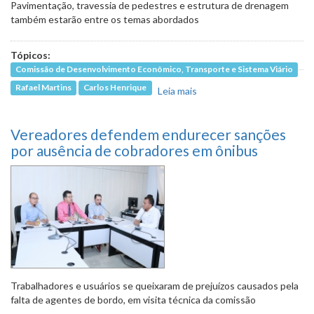
Pavimentação, travessia de pedestres e estrutura de drenagem
também estarão entre os temas abordados
Tópicos:
Comissão de Desenvolvimento Econômico, Transporte e Sistema Viário
Rafael Martins
Carlos Henrique
Leia mais
sobre Comissão vai
verificar condições de
tráfego e da estrutura
Vereadores defendem endurecer sanções
viária em diferentes
pontos de BH
por ausência de cobradores em ônibus
Trabalhadores e usuários se queixaram de prejuízos causados pela
falta de agentes de bordo, em visita técnica da comissão