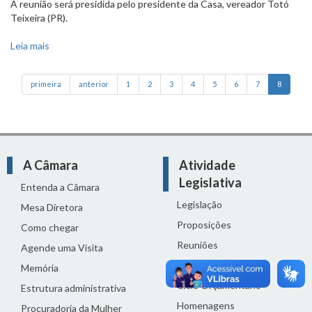
A reunião será presidida pelo presidente da Casa, vereador Totó
Teixeira (PR).
Leia mais
sobre Câmara vota amanhã empréstimo de R$ 121
milhões para BHBus
primeira
anterior
1
2
3
4
5
6
7
8
A Câmara
Atividade
Legislativa
Entenda a Câmara
Legislação
Mesa Diretora
Proposições
Como chegar
Reuniões
Agende uma Visita
Comissões
Memória
Ciclo Orçamentário
Estrutura administrativa
Homenagens
Procuradoria da Mulher