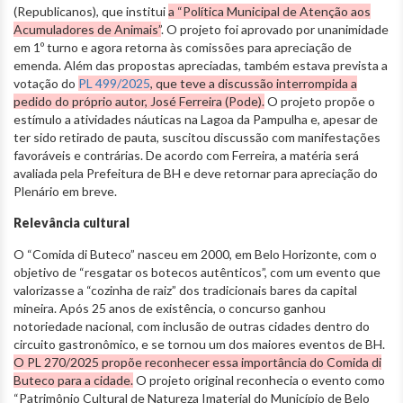
(Republicanos), que institui
a “Política Municipal de Atenção aos
Acumuladores de Animais”
. O projeto foi aprovado por unanimidade
em 1º turno e agora retorna às comissões para apreciação de
emenda. Além das propostas apreciadas, também estava prevista a
votação do
PL 499/2025
, que teve a discussão interrompida a
pedido do próprio autor, José Ferreira (Pode).
O projeto propõe o
estímulo a atividades náuticas na Lagoa da Pampulha e, apesar de
ter sido retirado de pauta, suscitou discussão com manifestações
favoráveis e contrárias. De acordo com Ferreira, a matéria será
avaliada pela Prefeitura de BH e deve retornar para apreciação do
Plenário em breve.
Relevância cultural
O “Comida di Buteco” nasceu em 2000, em Belo Horizonte, com o
objetivo de “resgatar os botecos autênticos”, com um evento que
valorizasse a “cozinha de raiz” dos tradicionais bares da capital
mineira. Após 25 anos de existência, o concurso ganhou
notoriedade nacional, com inclusão de outras cidades dentro do
circuito gastronômico, e se tornou um dos maiores eventos de BH.
O PL 270/2025 propõe reconhecer essa importância do Comida di
Buteco para a cidade.
O projeto original reconhecia o evento como
“Patrimônio Cultural de Natureza Imaterial do Município de Belo