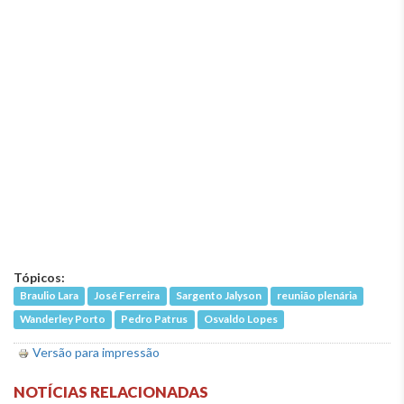
Tópicos:
Braulio Lara
José Ferreira
Sargento Jalyson
reunião plenária
Wanderley Porto
Pedro Patrus
Osvaldo Lopes
Versão para impressão
NOTÍCIAS RELACIONADAS