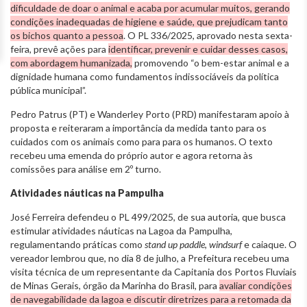
dificuldade de doar o animal e acaba por acumular muitos, gerando
condições inadequadas de higiene e saúde, que prejudicam tanto
os bichos quanto a pessoa
. O PL 336/2025, aprovado nesta sexta-
feira, prevê ações para
identificar, prevenir e cuidar desses casos,
com abordagem humanizada,
promovendo “o bem-estar animal e a
dignidade humana como fundamentos indissociáveis da política
pública municipal”.
Pedro Patrus (PT) e Wanderley Porto (PRD) manifestaram apoio à
proposta e reiteraram a importância da medida tanto para os
cuidados com os animais como para para os humanos. O texto
recebeu uma emenda do próprio autor e agora retorna às
comissões para análise em 2º turno.
Atividades náuticas na Pampulha
José Ferreira defendeu o PL 499/2025, de sua autoria, que busca
estimular atividades náuticas na Lagoa da Pampulha,
regulamentando práticas como
stand up paddle
,
windsurf
e caiaque. O
vereador lembrou que, no dia 8 de julho, a Prefeitura recebeu uma
visita técnica de um representante da Capitania dos Portos Fluviais
de Minas Gerais, órgão da Marinha do Brasil, para
avaliar condições
de navegabilidade da lagoa e discutir diretrizes para a retomada da