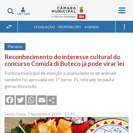
Togg
Toggle
ENTRAR
navig
navigation
LEGISLAÇÃO
PROPOSIÇÕES
AGENDA
Plenário
Reconhecimento do interesse cultural do
concurso Comida di Buteco já pode virar lei
Política municipal de atenção a acumuladores de animais
também foi aprovada em 1º turno. PL retirado de pauta
gerou discussão
Share
Facebook
Twitter
WhatsApp
Email
Sexta-Feira, 7 Novembro, 2025 - 17:45