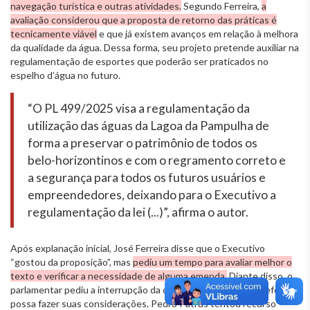
navegação turística e outras atividades.
Segundo Ferreira,
a
avaliação considerou que a proposta de retorno das práticas é
tecnicamente viável
e que já existem avanços em relação à melhora
da qualidade da água. Dessa forma, seu projeto pretende auxiliar na
regulamentação de esportes que poderão ser praticados no
espelho d’água no futuro.
“O PL 499/2025 visa a regulamentação da
utilização das águas da Lagoa da Pampulha de
forma a preservar o patrimônio de todos os
belo-horizontinos e com o regramento correto e
a segurança para todos os futuros usuários e
empreendedores, deixando para o Executivo a
regulamentação da lei (...)”, afirma o autor.
Após explanação inicial, José Ferreira disse que o Executivo
“gostou da proposição”, mas
pediu um tempo para avaliar melhor o
texto e verificar a necessidade de alguma emenda.
Diante disso, o
parlamentar pediu a interrupção da discussão, para que a prefeitura
possa fazer suas considerações. Pedro Patrus tentou recurso