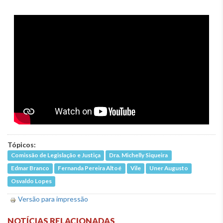
Tópicos:
Comissão de Legislação e Justiça
Dra. Michelly Siqueira
Edmar Branco
Fernanda Pereira Altoé
Vile
Uner Augusto
Osvaldo Lopes
Versão para impressão
NOTÍCIAS RELACIONADAS