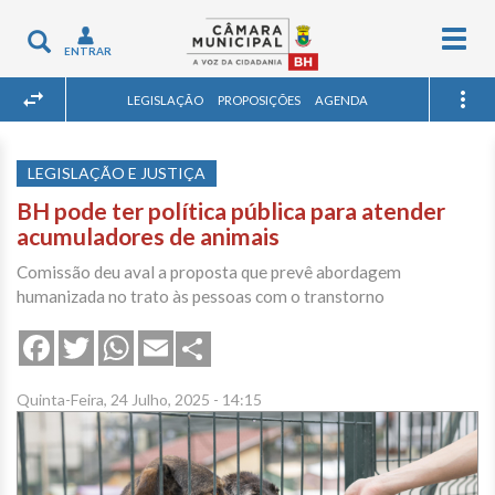
Togg
Toggle
ENTRAR
navig
navigation
LEGISLAÇÃO
PROPOSIÇÕES
AGENDA
LEGISLAÇÃO E JUSTIÇA
BH pode ter política pública para atender
acumuladores de animais
Comissão deu aval a proposta que prevê abordagem
humanizada no trato às pessoas com o transtorno
Share
Facebook
Twitter
WhatsApp
Email
Quinta-Feira, 24 Julho, 2025 - 14:15