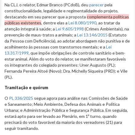
Na CLJ, o relator, Edmar Branco (PCdoB), deu
parecer
pela
constitucionalidade, legalidade e regimentalidade do projeto,
destacando em seu parecer que a proposta
complementa políticas
públicas existentes
, dentre elas a
Lei 8.080/1990
, ao tratar da
atenção integral à saúde; a
Lei 9.605/1998
(Crimes Ambientais), na
prevenção de maus-tratos a animais; a
Lei 13.146/2015
(Estatuto
da Pessoa com Deficiência), ao adotar abordagem não punitiva e de
acolhimento às pessoas com transtornos mentais; e a
Lei
13.317/1999
, que impõe obrigações de controle sanitário e bem-
estar animal. Além do voto do relator, se manifestaram favoráveis
os integrantes do colegiado presentes: Uner Augusto (PL);
Fernanda Pereira Altoé (Novo); Dra. Michelly Siqueira (PRD); e Vile
(PL).
Tramitação e quórum
O
PL 336/2025
segue agora para análise nas Comissões de Saúde
e Saneamento; Meio Ambiente, Defesa dos Animais e Política
Urbana; e Administração Pública e Segurança Pública. Em seguida,
estará apto para ser levado ao Plenário, em 1º turno, quando
precisará do voto favorável da maioria dos vereadores (21) para
seguir tramitando.