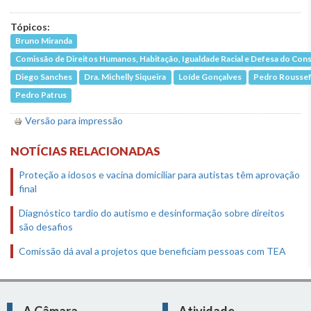
Tópicos:
Bruno Miranda
Comissão de Direitos Humanos, Habitação, Igualdade Racial e Defesa do Co
Diego Sanches
Dra. Michelly Siqueira
Loíde Gonçalves
Pedro Roussef
Pedro Patrus
Versão para impressão
NOTÍCIAS RELACIONADAS
Proteção a idosos e vacina domiciliar para autistas têm aprovação
final
Diagnóstico tardio do autismo e desinformação sobre direitos
são desafios
Comissão dá aval a projetos que beneficiam pessoas com TEA
A Câmara
Atividade