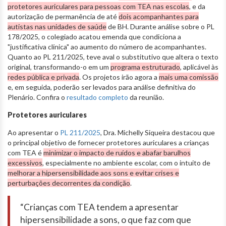
protetores auriculares para pessoas com TEA nas escolas
, e da
autorização de permanência de até
dois acompanhantes para
autistas nas unidades de saúde
de BH. Durante análise sobre o PL
178/2025, o colegiado acatou emenda que condiciona a
"justificativa clínica" ao aumento do número de acompanhantes.
Quanto ao PL 211/2025, teve aval o substitutivo que altera o texto
original, transformando-o em um
programa estruturado
, aplicável às
redes pública e privada
. Os projetos irão agora a
mais uma comissão
e, em seguida, poderão ser levados para análise definitiva do
Plenário. Confira o
resultado completo
da reunião.
Protetores auriculares
Ao apresentar o
PL 211/2025
, Dra. Michelly Siqueira destacou que
o principal objetivo de fornecer protetores auriculares a crianças
com TEA é
minimizar o impacto de ruídos e abafar barulhos
excessivos
, especialmente no ambiente escolar, com o intuito de
melhorar a hipersensibilidade aos sons e evitar crises e
perturbações decorrentes da condição
.
“Crianças com TEA tendem a apresentar
hipersensibilidade a sons, o que faz com que