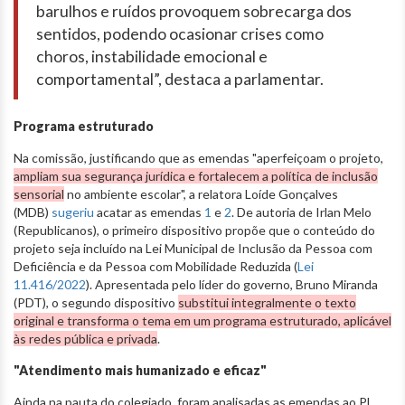
barulhos e ruídos provoquem sobrecarga dos
sentidos, podendo ocasionar crises como
choros, instabilidade emocional e
comportamental”, destaca a parlamentar.
Programa estruturado
Na comissão, justificando que as emendas "aperfeiçoam o projeto,
ampliam sua segurança jurídica e fortalecem a política de inclusão
sensorial
no ambiente escolar", a relatora Loíde Gonçalves
(MDB)
sugeriu
acatar as emendas
1
e
2
. De autoria de Irlan Melo
(Republicanos), o primeiro dispositivo propõe que o conteúdo do
projeto seja incluído na Lei Municipal de Inclusão da Pessoa com
Deficiência e da Pessoa com Mobilidade Reduzida (
Lei
11.416/2022
). Apresentada pelo líder do governo, Bruno Miranda
(PDT), o segundo dispositivo
substitui integralmente o texto
original e transforma o tema em um programa estruturado, aplicável
às redes pública e privada
.
"Atendimento mais humanizado e eficaz"
Ainda na pauta do colegiado, foram analisadas as emendas ao PL