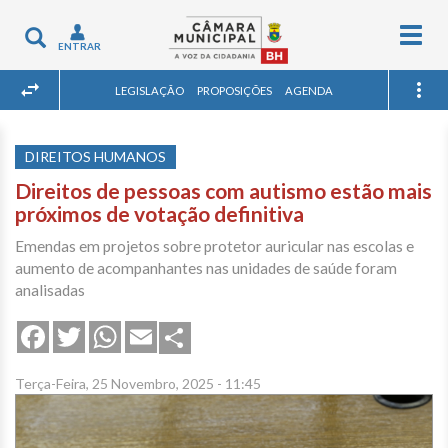
Togg
Toggle
ENTRAR
navig
navigation
LEGISLAÇÃO
PROPOSIÇÕES
AGENDA
DIREITOS HUMANOS
Direitos de pessoas com autismo estão mais
próximos de votação definitiva
Emendas em projetos sobre protetor auricular nas escolas e
aumento de acompanhantes nas unidades de saúde foram
analisadas
Share
Facebook
Twitter
WhatsApp
Email
Terça-Feira, 25 Novembro, 2025 - 11:45