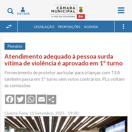
Togg
Toggle
ENTRAR
navig
navigation
LEGISLAÇÃO
PROPOSIÇÕES
AGENDA
Plenário
Atendimento adequado à pessoa surda
vítima de violência é aprovado em 1º turno
Fornecimento de protetor auricular para crianças com TEA
também passa em 1º turno sem votos contrários. PLs voltam
às comissões
Share
Facebook
Twitter
WhatsApp
Email
Quinta-Feira, 11 Setembro, 2025 - 19:00