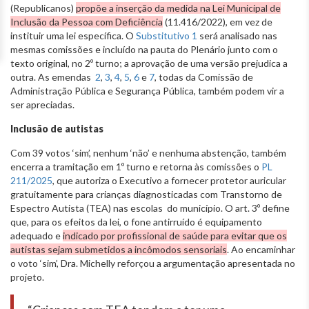
(Republicanos)
propõe a inserção da medida na Lei Municipal de
Inclusão da Pessoa com Deficiência
(11.416/2022), em vez de
instituir uma lei específica. O
Substitutivo 1
será analisado nas
mesmas comissões e incluído na pauta do Plenário junto com o
texto original, no 2º turno; a aprovação de uma versão prejudica a
outra. As emendas
2
,
3
,
4
,
5
,
6
e
7
, todas da Comissão de
Administração Pública e Segurança Pública, também podem vir a
ser apreciadas.
Inclusão de autistas
Com 39 votos ‘sim’, nenhum ‘não’ e nenhuma abstenção, também
encerra a tramitação em 1º turno e retorna às comissões o
PL
211/2025
, que autoriza o Executivo a fornecer protetor auricular
gratuitamente para crianças diagnosticadas com Transtorno de
Espectro Autista (TEA) nas escolas do município. O art. 3º define
que, para os efeitos da lei, o fone antirruído é equipamento
adequado e
indicado por profissional de saúde para evitar que os
autistas sejam submetidos a incômodos sensoriais
. Ao encaminhar
o voto ‘sim’, Dra. Michelly reforçou a argumentação apresentada no
projeto.