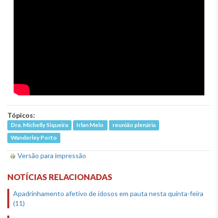
Tópicos:
Dra. Michelly Siqueira
Irlan Melo
reunião plenária
Wanderley Porto
Versão para impressão
NOTÍCIAS RELACIONADAS
Apadrinhamento afetivo de idosos em pauta nesta quinta-feira
(11)