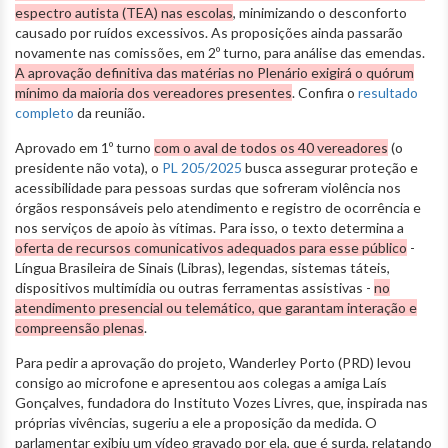
espectro autista (TEA) nas escolas
, minimizando o desconforto
causado por ruídos excessivos. As proposições ainda passarão
novamente nas comissões, em 2º turno, para análise das emendas.
A aprovação definitiva das matérias no Plenário exigirá o quórum
mínimo da maioria dos vereadores presentes
. Confira o
resultado
completo
da reunião.
Aprovado em 1º turno
com o aval de todos os 40 vereadores
(o
presidente não vota), o
PL 205/2025
busca assegurar proteção e
acessibilidade para pessoas surdas que sofreram violência nos
órgãos responsáveis pelo atendimento e registro de ocorrência e
nos serviços de apoio às vítimas. Para isso, o texto determina a
oferta de recursos comunicativos adequados para esse público
-
Língua Brasileira de Sinais (Libras), legendas, sistemas táteis,
dispositivos multimídia ou outras ferramentas assistivas -
no
atendimento presencial ou telemático, que garantam interação e
compreensão plenas
.
Para pedir a aprovação do projeto, Wanderley Porto (PRD) levou
consigo ao microfone e apresentou aos colegas a amiga Laís
Gonçalves, fundadora do Instituto Vozes Livres, que, inspirada nas
próprias vivências, sugeriu a ele a proposição da medida. O
parlamentar exibiu um vídeo gravado por ela, que é surda, relatando