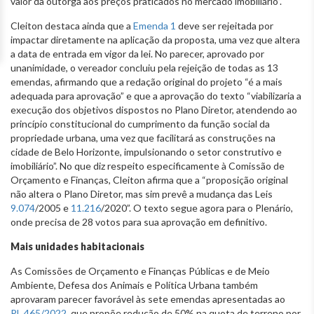
valor da outorga aos preços praticados no mercado imobiliário”.
Cleiton destaca ainda que a
Emenda 1
deve ser rejeitada por
impactar diretamente na aplicação da proposta, uma vez que altera
a data de entrada em vigor da lei. No parecer, aprovado por
unanimidade, o vereador concluiu pela rejeição de todas as 13
emendas, afirmando que a redação original do projeto “é a mais
adequada para aprovação” e que a aprovação do texto “viabilizaria a
execução dos objetivos dispostos no Plano Diretor, atendendo ao
princípio constitucional do cumprimento da função social da
propriedade urbana, uma vez que facilitará as construções na
cidade de Belo Horizonte, impulsionando o setor construtivo e
imobiliário”. No que diz respeito especificamente à Comissão de
Orçamento e Finanças, Cleiton afirma que a “proposição original
não altera o Plano Diretor, mas sim prevê a mudança das Leis
9.074
/2005 e
11.216
/2020”. O texto segue agora para o Plenário,
onde precisa de 28 votos para sua aprovação em definitivo.
Mais unidades habitacionais
As Comissões de Orçamento e Finanças Públicas e de Meio
Ambiente, Defesa dos Animais e Política Urbana também
aprovaram parecer favorável às sete emendas apresentadas ao
PL 465/2022
, que propõe redução de 50% na quota de terreno por