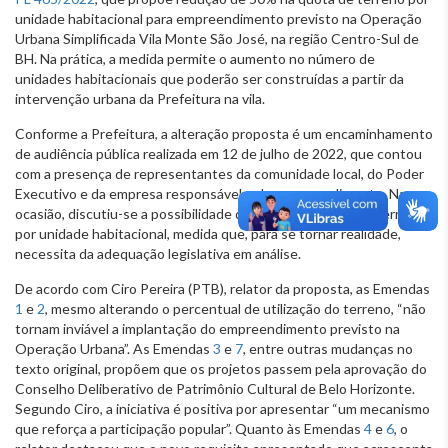
unidade habitacional para empreendimento previsto na Operação
Urbana Simplificada Vila Monte São José, na região Centro-Sul de
BH. Na prática, a medida permite o aumento no número de
unidades habitacionais que poderão ser construídas a partir da
intervenção urbana da Prefeitura na vila.
Conforme a Prefeitura, a alteração proposta é um encaminhamento
de audiência pública realizada em 12 de julho de 2022, que contou
com a presença de representantes da comunidade local, do Poder
Executivo e da empresa responsável pelo empreendimento. Na
ocasião, discutiu-se a possibilidade de redução da cota do terreno
por unidade habitacional, medida que, para se tornar realidade,
necessita da adequação legislativa em análise.
De acordo com Ciro Pereira (PTB), relator da proposta, as Emendas
1
e
2
, mesmo alterando o percentual de utilização do terreno, “não
tornam inviável a implantação do empreendimento previsto na
Operação Urbana”. As Emendas
3
e
7
, entre outras mudanças no
texto original, propõem que os projetos passem pela aprovação do
Conselho Deliberativo de Patrimônio Cultural de Belo Horizonte.
Segundo Ciro, a iniciativa é positiva por apresentar “um mecanismo
que reforça a participação popular”. Quanto às Emendas
4
e
6
, o