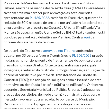
Públicas e de Meio Ambiente, Defesa dos Animais e Política
Urbana, realizada na manhã desta sexta-feira (14/4). Os vereadores
também emitiram parecer pela aprovação às sete emendas
apresentadas ao
PL 465/2022
, também do Executivo, que propõe
redução de 50% na quota de terreno por unidade habitacional para
empreendimento previsto na Operação Urbana Simplificada Vila
Monte São José, na região Centro-Sul de BH. O texto também está
concluso para votação definitiva no Plenário. Confira
aqui
os
documentos e a pauta da reunião.
De autoria do Executivo e
aprovado em 1º turno
após muito
debate, por 33 votos a favor e 7 contrários, o
PL 508/2023
propõe
mudanças no funcionamento de instrumentos de política urbana
previstos no Plano Diretor. O texto traz, entre suas principais
inovações, a redução do custo da Outorga Onerosa; a aquisição de
potencial construtivo por meio da Transferência do Direito de
Construir (TDC); e a adoção de soluções como a inclusão de área
permeável ou destinada à fruição pública na edificação. O objetivo,
segundo a Secretaria Municipal de Política Urbana, é adequar os
preços desses títulos, de modo a torná-los mais atrativos para o
mercado, favorecendo a arrecadação por parte do Município.
Recursos oriundos do pagamento da outorga onerosa são
investidos na construção de habitações de interesse social,