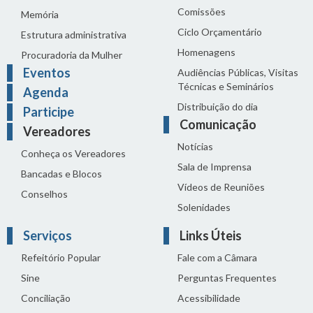
Comissões
Memória
Ciclo Orçamentário
Estrutura administrativa
Homenagens
Procuradoria da Mulher
Eventos
Audiências Públicas, Visitas
Técnicas e Seminários
Agenda
Distribuição do dia
Participe
Comunicação
Vereadores
Notícias
Conheça os Vereadores
Sala de Imprensa
Bancadas e Blocos
Vídeos de Reuniões
Conselhos
Solenidades
Serviços
Links Úteis
Refeitório Popular
Fale com a Câmara
Sine
Perguntas Frequentes
Conciliação
Acessibilidade