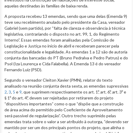
aquelas destinadas às famílias de baixa renda.
A proposta recebeu 13 emendas, sendo que uma delas (Emenda 9)
teve seu recebimento anulado pelo presidente da Casa, vereador
Gabriel (sem partido), por “falta de clareza e observância à técnica
legislativa, contrariando o disposto no art. 99, 1, do Regimento
Interno”. Essas emendas foram analisadas pela Comissão de
Legislação e Justiça no início de abril e receberam parecer pela
constitucionalidade e legalidade. As emendas 1 a 12 são de autoria
conjunta das bancadas do PT (Bruno Pedralva e Pedro Patrus) e do
Psol (Iza Lourença e Cida Falabella). A Emenda 13 é do vereador
Fernando Luiz (PSD).
Segundo o vereador Cleiton Xavier (PMN), relator do texto
analisado na reunião conjunta desta sexta, as emendas supressivas
2
,
3
,
5
e
9
, que suprimem respectivamente os art. 1º, art. 6º, art. 3º e
§ 1º do art. 4º, devem ser rejeitadas por retirarem do projeto
“dispositivos importantes” como o que “dispõe que a construção
de área acima do permitido pelo Coeficiente de Aproveitamento
será passível de regularização”. Outro trecho suprimido pelas
emendas trata sobre o valor a ser atribuído à outorga, “devendo ser
mantido por ser um dos principais pontos do projeto, que alinha o