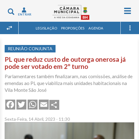
Togg
Toggle
ENTRAR
navig
navigation
LEGISLAÇÃO
PROPOSIÇÕES
AGENDA
REUNIÃO CONJUNTA
PL que reduz custo de outorga onerosa já
pode ser votado em 2º turno
Parlamentares também finalizaram, nas comissões, análise de
emendas ao PL que viabiliza mais unidades habitacionais na
Vila Monte São José
Share
Facebook
Twitter
WhatsApp
Email
Sexta-Feira, 14 Abril, 2023 - 11:30