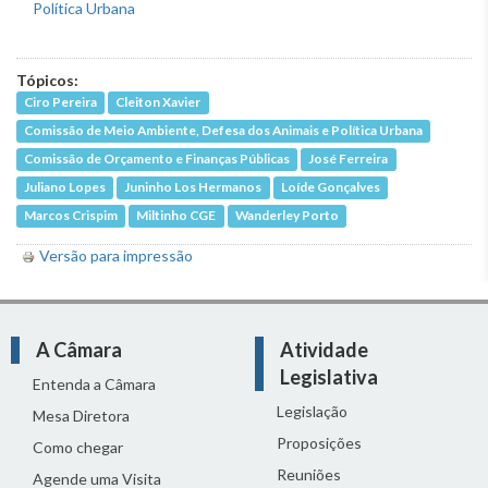
Tópicos:
Ciro Pereira
Cleiton Xavier
Comissão de Meio Ambiente, Defesa dos Animais e Política Urbana
Comissão de Orçamento e Finanças Públicas
José Ferreira
Juliano Lopes
Juninho Los Hermanos
Loíde Gonçalves
Marcos Crispim
Miltinho CGE
Wanderley Porto
Versão para impressão
A Câmara
Atividade
Legislativa
Entenda a Câmara
Legislação
Mesa Diretora
Proposições
Como chegar
Reuniões
Agende uma Visita