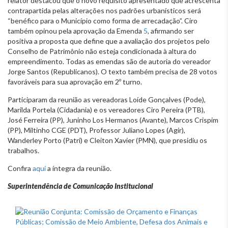
relator destacou que o novo requisito apresentado que acrescenta
contrapartida pelas alterações nos padrões urbanísticos será
“benéfico para o Município como forma de arrecadação”. Ciro
também opinou pela aprovação da Emenda
5
, afirmando ser
positiva a proposta que define que a avaliação dos projetos pelo
Conselho de Patrimônio não esteja condicionada à altura do
empreendimento. Todas as emendas são de autoria do vereador
Jorge Santos (Republicanos). O texto também precisa de 28 votos
favoráveis para sua aprovação em 2º turno.
Participaram da reunião as vereadoras Loíde Gonçalves (Pode),
Marilda Portela (Cidadania) e os vereadores Ciro Pereira (PTB),
José Ferreira (PP), Juninho Los Hermanos (Avante), Marcos Crispim
(PP), Miltinho CGE (PDT), Professor Juliano Lopes (Agir),
Wanderley Porto (Patri) e Cleiton Xavier (PMN), que presidiu os
trabalhos.
Confira
aqui
a íntegra da reunião.
Superintendência de Comunicação Institucional