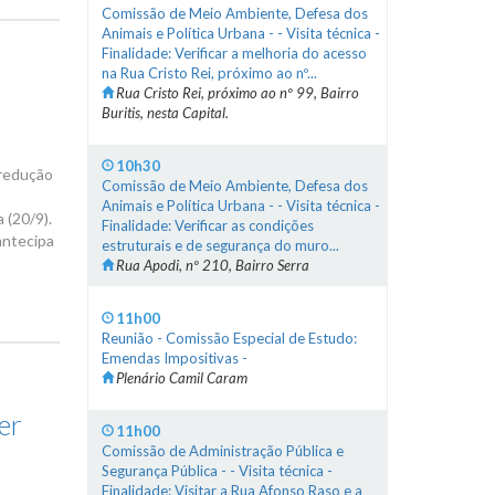
Comissão de Meio Ambiente, Defesa dos
Animais e Política Urbana - - Visita técnica -
Finalidade: Verificar a melhoria do acesso
na Rua Cristo Rei, próximo ao nº...
Rua Cristo Rei, próximo ao nº 99, Bairro
Buritis, nesta Capital.
10h30
 redução
Comissão de Meio Ambiente, Defesa dos
Animais e Política Urbana - - Visita técnica -
 (20/9).
Finalidade: Verificar as condições
antecipa
estruturais e de segurança do muro...
Rua Apodi, nº 210, Bairro Serra
11h00
Reunião - Comissão Especial de Estudo:
Emendas Impositivas -
Plenário Camil Caram
er
11h00
Comissão de Administração Pública e
Segurança Pública - - Visita técnica -
Finalidade: Visitar a Rua Afonso Raso e a