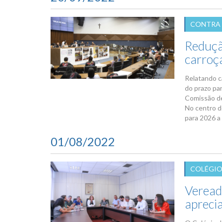
CONTRA 
Reduçã
carroç
Relatando c
do prazo par
Comissão de
No centro d
para 2026 a 
01/08/2022
COLÉGIO 
Veread
apreci