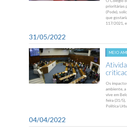
O Colégio de
prioritária
(Pode), soli
que gostari
117/2021, em
31/05/2022
MEIO AM
Ativid
critic
Os impactos
ambiente, a
vive em Bel
feira (31/5
Política Urb
04/04/2022