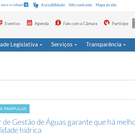
Ir para o rodapé
4
Acessibilidade
Alto contraste
Mapa do site
Eventos
Agenda
Fale com a Câmara
Participe
dade Legislativa
Serviços
Transparência
A PAMPULHA
r de Gestão de Águas garante que há melh
idade hídrica