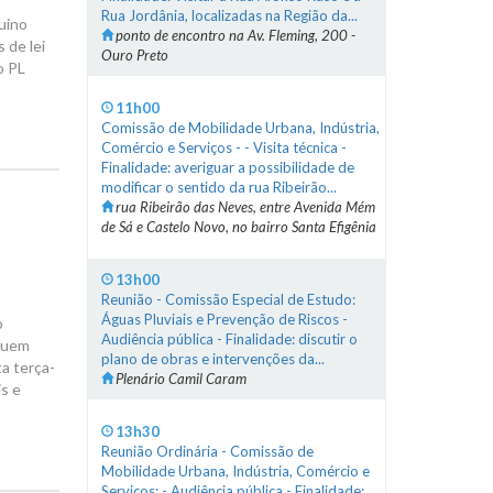
Rua Jordânia, localizadas na Região da...
uino
ponto de encontro na Av. Fleming, 200 -
 de lei
Ouro Preto
o PL
11h00
Comissão de Mobilidade Urbana, Indústria,
Comércio e Serviços - - Visita técnica -
Finalidade: averiguar a possibilidade de
modificar o sentido da rua Ribeirão...
rua Ribeirão das Neves, entre Avenida Mém
de Sá e Castelo Novo, no bairro Santa Efigênia
13h00
Reunião - Comissão Especial de Estudo:
Águas Pluviais e Prevenção de Riscos -
o
Audiência pública - Finalidade: discutir o
 quem
plano de obras e intervenções da...
a terça-
Plenário Camil Caram
is e
13h30
Reunião Ordinária - Comissão de
Mobilidade Urbana, Indústria, Comércio e
Serviços: - Audiência pública - Finalidade: