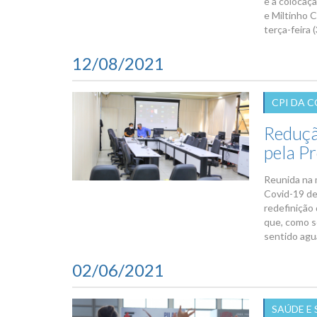
e a colocaçã
e Miltinho 
terça-feira 
12/08/2021
CPI DA C
Reduçã
pela P
Reunida na 
Covid-19 de
redefinição
que, como se
sentido agu
02/06/2021
SAÚDE E