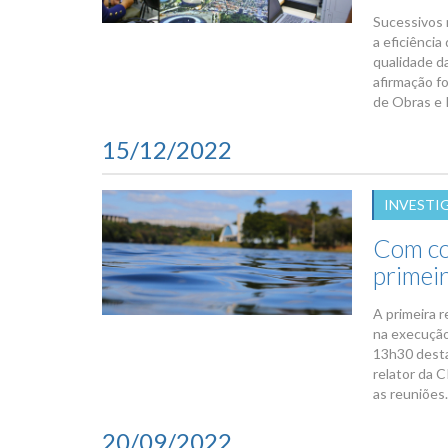
Sucessivos 
a eficiência
qualidade d
afirmação f
de Obras e I
15/12/2022
INVESTI
Com co
primei
A primeira 
na execução
13h30 desta
relator da C
as reuniões.
20/09/2022