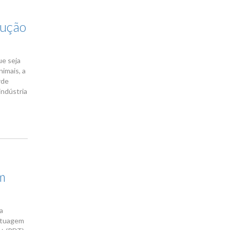
lução
ue seja
nimais, a
rde
indústria
em
a
tatuagem