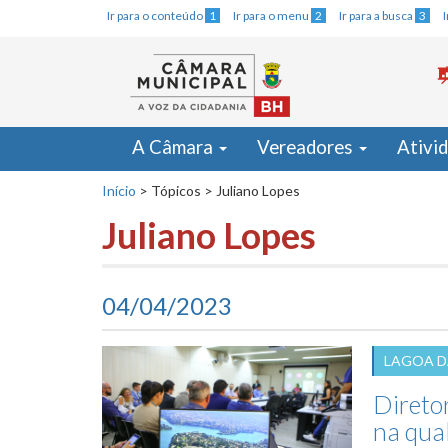
Ir para o conteúdo
1
Ir para o menu
2
Ir para a busca
3
A Câmara
Vereadores
Ativi
Início
>
Tópicos
>
Juliano Lopes
Juliano Lopes
04/04/2023
LAGOA D
Direto
na qual