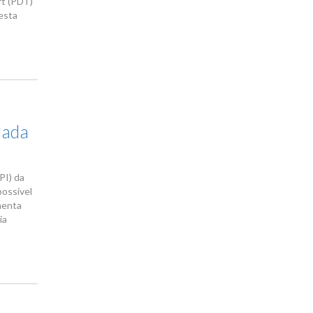
rt (PDT)
esta
dada
PI) da
possível
menta
ia