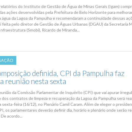
relatórios do Instituto de Gestão de Água de Minas Gerais (Igam) comp
 das ações desenvolvidas pela Prefeitura de Belo Horizonte para melhorar
a água da Lagoa da Pampulha e recomendaram a continuidade dessas aç
oi feita pelo diretor de Gestão de Águas Urbanas (DGAU) da Secretaria M
nfraestrutura (Smobi), Ricardo de Miranda...
GAÇÃO
mposição definida, CPI da Pampulha faz
ra reunião nesta sexta
reunião da Comissão Parlamentar de Inquérito (CPI) que vai apurar irregu
 dos contratos de limpeza e recuperação da Lagoa da Pampulha será real
 sexta-feira (16/12), no Plenário Camil Caram. Além de eleger o presiden
PI, os parlamentares deverão definir dia, horário e plenário onde serão re
 De acordo...