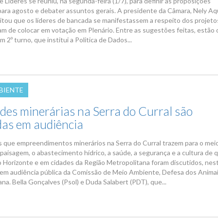
 Líderes se reuniu, na segunda-feira (1/7), para definir as proposições
s para agosto e debater assuntos gerais. A presidente da Câmara, Nely Aq
citou que os líderes de bancada se manifestassem a respeito dos projetos
am de colocar em votação em Plenário. Entre as sugestões feitas, estão 
 2º turno, que institui a Politica de Dados...
BIENTE
ades minerárias na Serra do Curral são
adas em audiência
 que empreendimentos minerários na Serra do Curral trazem para o mei
 paisagem, o abastecimento hídrico, a saúde, a segurança e a cultura de
o Horizonte e em cidades da Região Metropolitana foram discutidos, nest
), em audiência pública da Comissão de Meio Ambiente, Defesa dos Anima
ana. Bella Gonçalves (Psol) e Duda Salabert (PDT), que...