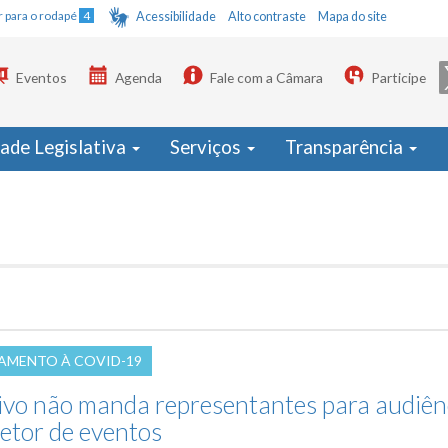
Ir para o rodapé
4
Acessibilidade
Alto contraste
Mapa do site
Eventos
Agenda
Fale com a Câmara
Participe
dade Legislativa
Serviços
Transparência
AMENTO À COVID-19
ivo não manda representantes para audiên
setor de eventos