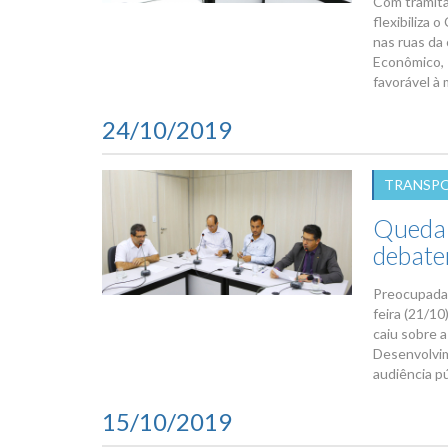
Com tramita
flexibiliza
nas ruas da
Econômico, T
favorável à 
24/10/2019
TRANSP
Queda 
debate
Preocupada 
feira (21/1
caiu sobre 
Desenvolvim
audiência pú
15/10/2019