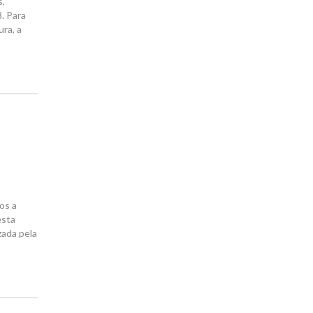
s,
. Para
ra, a
os a
esta
zada pela