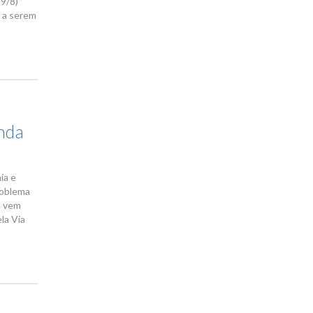
19/8)
s a serem
inda
ia e
roblema
m vem
la Via