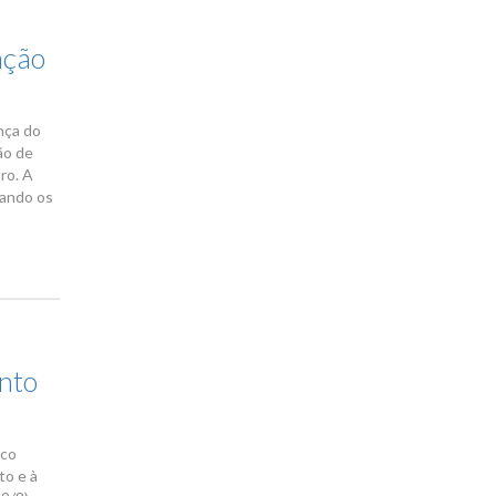
ação
nça do
ão de
ro. A
uando os
ento
ico
to e à