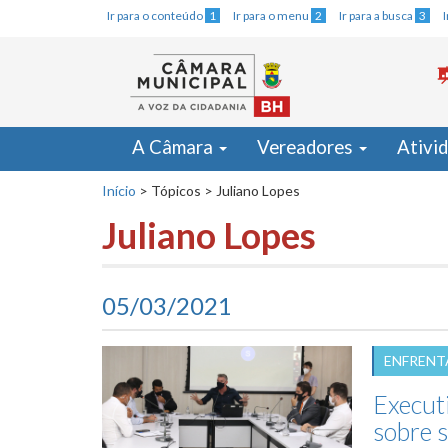
Ir para o conteúdo
1
Ir para o menu
2
Ir para a busca
3
A Câmara
Vereadores
Ativi
Início
>
Tópicos
>
Juliano Lopes
Juliano Lopes
05/03/2021
ENFRENT
Execut
sobre 