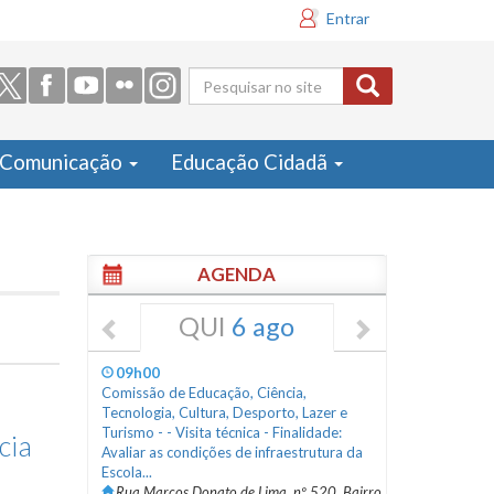
Entrar
Formulário
de busca
Comunicação
Educação Cidadã
AGENDA
QUI
6 ago
09h00
Comissão de Educação, Ciência,
Tecnologia, Cultura, Desporto, Lazer e
Turismo - - Visita técnica - Finalidade:
cia
Avaliar as condições de infraestrutura da
Escola...
Rua Marcos Donato de Lima, nº 520, Bairro