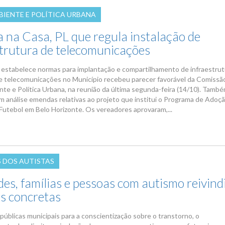
BIENTE E POLÍTICA URBANA
a na Casa, PL que regula instalação de
strutura de telecomunicações
 estabelece normas para implantação e compartilhamento de infraestrut
e telecomunicações no Município recebeu parecer favorável da Comissã
te e Política Urbana, na reunião da última segunda-feira (14/10). Tamb
m análise emendas relativas ao projeto que institui o Programa de Adoç
utebol em Belo Horizonte. Os vereadores aprovaram,...
S DOS AUTISTAS
des, famílias e pessoas com autismo reivin
s concretas
 públicas municipais para a conscientização sobre o transtorno, o