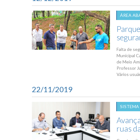
ÁREA A
Parque
segura
Falta de se
Municipal C
de Meio Amb
Professor J
Vários usuá
22/11/2019
SISTEMA
Avança
ruas da