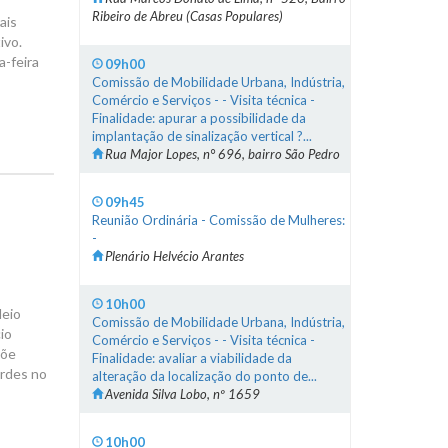
Ribeiro de Abreu (Casas Populares)
ais
ivo.
a-feira
09h00
Comissão de Mobilidade Urbana, Indústria,
Comércio e Serviços - - Visita técnica -
Finalidade: apurar a possibilidade da
implantação de sinalização vertical ?...
Rua Major Lopes, n° 696, bairro São Pedro
09h45
Reunião Ordinária - Comissão de Mulheres:
-
Plenário Helvécio Arantes
10h00
Meio
Comissão de Mobilidade Urbana, Indústria,
io
Comércio e Serviços - - Visita técnica -
põe
Finalidade: avaliar a viabilidade da
erdes no
alteração da localização do ponto de...
Avenida Silva Lobo, nº 1659
10h00