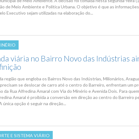
Municipal de Meio Ambiente. A decisão foi tomada nesta segunda-feira (
ão de Meio Ambiente e Política Urbana. O objetivo é que as informaçõe
lo Executivo sejam utilizadas na elaboração do...
MINÉRIO
a viária no Bairro Novo das Indústrias a
finição
a região que engloba os Bairros Novo das Indústrias, Milionários, Aragua
 precisam se deslocar de carro até o centro do Barreiro, enfrentam um p
ão da Rua Alfredina Amaral com Via do Minério e Avenida Dois. Para que
redina Amaral é proibida a conversão em direção ao centro do Barreiro pe
A única opção é seguir na direção...
RTE E SISTEMA VIÁRIO