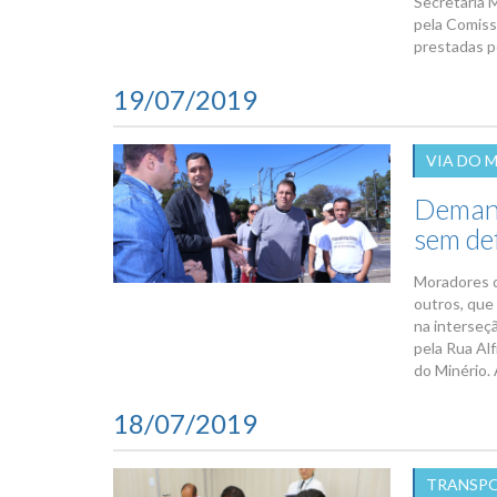
Secretaria 
pela Comiss
prestadas pe
19/07/2019
VIA DO 
Demand
sem de
Moradores d
outros, que
na interseç
pela Rua Alf
do Minério. 
18/07/2019
TRANSPO