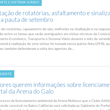
RTE E SISTEMA VIÁRIO
ação de rotatórias, asfaltamento e sinaliz
na pauta de setembro
 de rotatórias, capeamento de vias, melhorias na sinalização e na segura
tão entre os temas que serão averiguados em visitas técnicas da Comiss
ento Econômico, Transporte e Sistema Viário durante o mês de setemb
rável à realização de sete visitas foi tomada nesta quinta-feira (29/8), q
es também defenderam a volta dos agentes de...
BIENTE
ores querem informações sobre licenciam
tal da Arena do Galo
ocesso de licenciamento ambiental da Arena Multiuso que o Clube Atlét
ende construir no Bairro Califórnia será solicitada ao Gabinete do Prefei