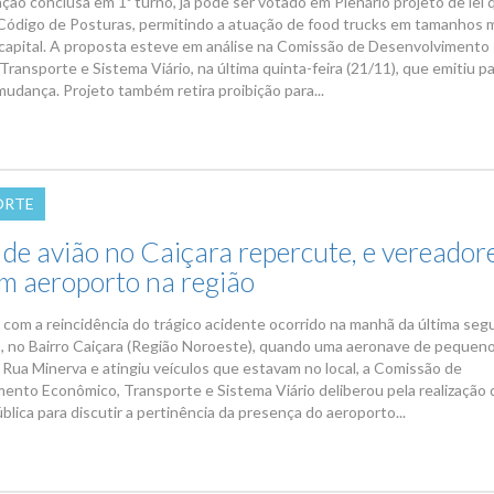
ção conclusa em 1º turno, já pode ser votado em Plenário projeto de lei 
 o Código de Posturas, permitindo a atuação de food trucks em tamanhos 
 capital. A proposta esteve em análise na Comissão de Desenvolvimento
ransporte e Sistema Viário, na última quinta-feira (21/11), que emitiu p
mudança. Projeto também retira proibição para...
ORTE
de avião no Caiçara repercute, e vereador
m aeroporto na região
com a reincidência do trágico acidente ocorrido na manhã da última seg
0), no Bairro Caiçara (Região Noroeste), quando uma aeronave de pequen
a Rua Minerva e atingiu veículos que estavam no local, a Comissão de
ento Econômico, Transporte e Sistema Viário deliberou pela realização 
blica para discutir a pertinência da presença do aeroporto...