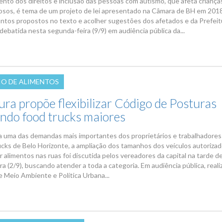
nto dos direitos e inclusão das pessoas com autismo, que afeta criança
dosos, é tema de um projeto de lei apresentado na Câmara de BH em 2018
pontos propostos no texto e acolher sugestões dos afetados e da Prefeitu
debatida nesta segunda-feira (9/9) em audiência pública da...
O DE ALIMENTOS
ura propõe flexibilizar Código de Posturas
indo food trucks maiores
 uma das demandas mais importantes dos proprietários e trabalhadores
ucks de Belo Horizonte, a ampliação dos tamanhos dos veículos autorizad
r alimentos nas ruas foi discutida pelos vereadores da capital na tarde d
a (2/9), buscando atender a toda a categoria. Em audiência pública, reali
 Meio Ambiente e Política Urbana...