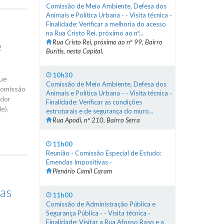
Comissão de Meio Ambiente, Defesa dos
Animais e Política Urbana - - Visita técnica -
Finalidade: Verificar a melhoria do acesso
na Rua Cristo Rei, próximo ao nº...
Rua Cristo Rei, próximo ao nº 99, Bairro
e
Buritis, nesta Capital.
10h30
que
Comissão de Meio Ambiente, Defesa dos
 Comissão
Animais e Política Urbana - - Visita técnica -
ador
Finalidade: Verificar as condições
e).
estruturais e de segurança do muro...
Rua Apodi, nº 210, Bairro Serra
11h00
Reunião - Comissão Especial de Estudo:
Emendas Impositivas -
Plenário Camil Caram
nas
11h00
Comissão de Administração Pública e
Segurança Pública - - Visita técnica -
Finalidade: Visitar a Rua Afonso Raso e a