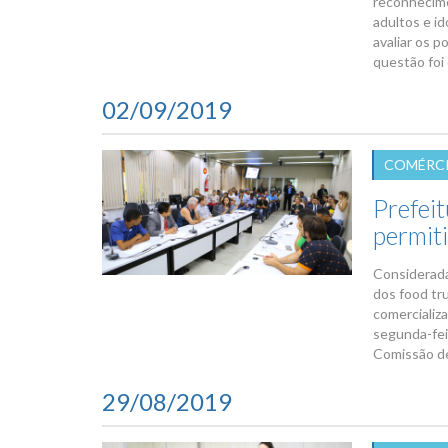
reconhecime
adultos e i
avaliar os 
questão foi 
02/09/2019
COMÉRCI
Prefeit
permit
Considerada
dos food tr
comercializa
segunda-feir
Comissão de
29/08/2019