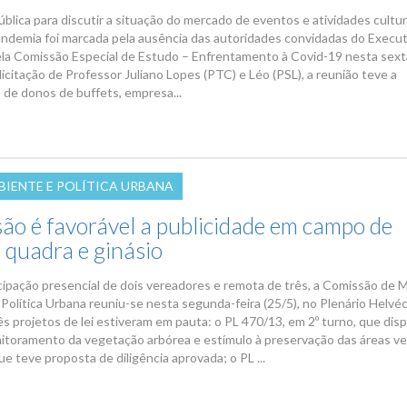
blica para discutir a situação do mercado de eventos e atividades cultur
andemia foi marcada pela ausência das autoridades convidadas do Execut
ela Comissão Especial de Estudo – Enfrentamento à Covid-19 nesta sext
olicitação de Professor Juliano Lopes (PTC) e Léo (PSL), a reunião teve a
o de donos de buffets, empresa...
BIENTE E POLÍTICA URBANA
ão é favorável a publicidade em campo de
 quadra e ginásio
cipação presencial de dois vereadores e remota de três, a Comissão de 
Política Urbana reuniu-se nesta segunda-feira (25/5), no Plenário Helvéc
ês projetos de lei estiveram em pauta: o PL 470/13, em 2º turno, que dis
itoramento da vegetação arbórea e estímulo à preservação das áreas v
ue teve proposta de diligência aprovada; o PL ...