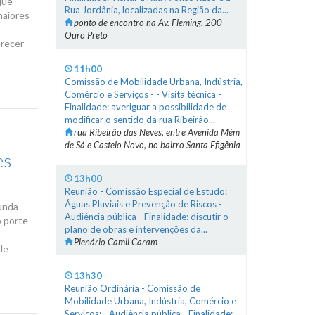
que
Rua Jordânia, localizadas na Região da...
maiores
ponto de encontro na Av. Fleming, 200 -
Ouro Preto
arecer
11h00
Comissão de Mobilidade Urbana, Indústria,
Comércio e Serviços - - Visita técnica -
Finalidade: averiguar a possibilidade de
modificar o sentido da rua Ribeirão...
rua Ribeirão das Neves, entre Avenida Mém
de Sá e Castelo Novo, no bairro Santa Efigênia
es
13h00
Reunião - Comissão Especial de Estudo:
Águas Pluviais e Prevenção de Riscos -
unda-
Audiência pública - Finalidade: discutir o
o porte
plano de obras e intervenções da...
Plenário Camil Caram
de
13h30
Reunião Ordinária - Comissão de
Mobilidade Urbana, Indústria, Comércio e
Serviços: - Audiência pública - Finalidade: