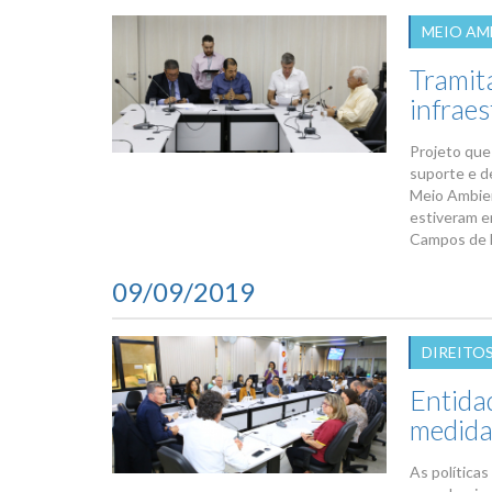
MEIO AM
Tramit
infrae
Projeto que
suporte e d
Meio Ambien
estiveram e
Campos de F
09/09/2019
DIREITO
Entida
medida
As políticas