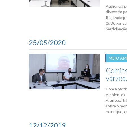
Audiência pú
diante da p
Realizada p
(5/3), por s
participaçã
25/05/2020
MEIO AM
Comiss
várzea,
Com a parti
Ambiente e 
Arantes. Tr
sobre o mon
município, q
12/12/2019