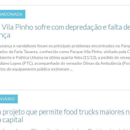
BANDONADA
 Vila Pinho sofre com depredação e falta d
nça
gurança e vandalismo foram os principais problemas encontrados no Par
arlos de Faria Tavares, conhecido como Parque Vila Pinho, visitado pela
iente e Política Urbana na última quarta-feira (11/12), a pedido do vere
uliano Lopes (PTC), acompanhado do vereador Dimas da Ambulância (Pod
rios do equipamento público estiveram ...
 VIÁRIO
 projeto que permite food trucks maiores 
 capital