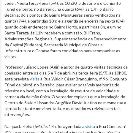
ceder. Nesta terça-feira (5/4), às 10h30, o destino é o Conjunto
Túnel de lbirité, no Barreiro; na quarta (6/4), às 17h, o Bairro
Betânia; dois pontos do Bairro Mangueiras serão verificados na
quinta (7/4), a partir das 10h; e a agenda se encerra na sexta (8/4),
quando dois endereços no Bairro Horto, a partir das 8h, e um no
Santa Tereza, às 11h, recebem a comissão. BHTrans,
Administrações Regionais, Superintendência de Desenvolvimento
da Capital (Sudecap), Secretaria Municipal de Obras e
Infraestrutura e Copasa foram convidados para acompanhar as
visitas.
Professor Juliano Lopes (Agir) é autor de quatro visitas técnicas da
comissão entre os dias 5 e 7 de abril. Na terça-feira (5/7), às 10h30,
está prevista
visita
à Rua Waldir César Branquinho, nº 96, Conjunto
Túnel de lbirité, no Barreiro, para avaliar possíveis melhorias do
trânsito no local, como a instalação de redutor de velocidade e
tornar a via de mão única. O vereador explicou que a instalação do
Centro de Saúde Lissandra Angélica David Justino na mesma rua a
tornou bastante movimentada, e os moradores reivindicam tais
intervenções.
Na quarta-feira (6/4), às 17h, foi agendada
a visita
à Rua Canoas, nº
313, esquina com a Rua José Lobato Ferrari, no Betânia, Região