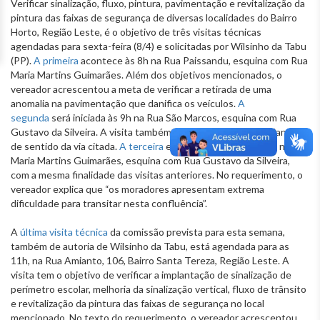
Verificar sinalização, fluxo, pintura, pavimentação e revitalização da
pintura das faixas de segurança de diversas localidades do Bairro
Horto, Região Leste, é o objetivo de três visitas técnicas
agendadas para sexta-feira (8/4) e solicitadas por Wilsinho da Tabu
(PP).
A primeira
acontece às 8h na Rua Paissandu, esquina com Rua
Maria Martins Guimarães. Além dos objetivos mencionados, o
vereador acrescentou a meta de verificar a retirada de uma
anomalia na pavimentação que danifica os veículos.
A
segunda
será iniciada às 9h na Rua São Marcos, esquina com Rua
Gustavo da Silveira. A visita também a meta de avaliar a mudança
de sentido da via citada.
A terceira
está prevista para as 10h na Rua
Maria Martins Guimarães, esquina com Rua Gustavo da Silveira,
com a mesma finalidade das visitas anteriores. No requerimento, o
vereador explica que “os moradores apresentam extrema
dificuldade para transitar nesta confluência”.
A
última visita técnica
da comissão prevista para esta semana,
também de autoria de Wilsinho da Tabu, está agendada para as
11h, na Rua Amianto, 106, Bairro Santa Tereza, Região Leste. A
visita tem o objetivo de verificar a implantação de sinalização de
perímetro escolar, melhoria da sinalização vertical, fluxo de trânsito
e revitalização da pintura das faixas de segurança no local
mencionado. No texto do requerimento, o vereador acrescentou