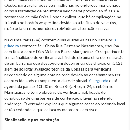
Oeste, para avaliar possíveis melhorias no endereço mencionado,
como a instalação de redutor de velocidade próximo ao nº 313, e
tornar a via de mão única. Lopes explicou que há complicações no
trânsito no horário vespertino devido ao alto fluxo de veículos,
razão pela qual os moradores reivindicam alterações na via.
Na quinta-feira (7/4) ocorrem duas outras visitas no Barreiro:
a
primeira
acontece às 10h na Rua Germano Nascimento, esquina
com Rua Vicente Dias Melo, no Bairro Mangueiras. O requerimento
tem a finalidade de verificar a viabilidade de uma obra de reparação
de um barranco que desabou em decorrência das chuvas em 2021,
além de solicitar avaliação técnica da Copasa para verificar a
necessidade de alguma obra na rede devido ao desabamento ter
acontecido após o rompimento da rede pluvial.
A segunda
está
agendada para as 10h30 no Beco Beija-flor, nº 24, também no
Mangueiras, e tem o objetivo de verificar a viabilidade de
construção de uma barreira de contenção pluvial no referido
endereço. O vereador explicou que algumas casas ao redor do local
estão cedendo, o que coloca os moradores em risco.
Sinalização e pavimentação