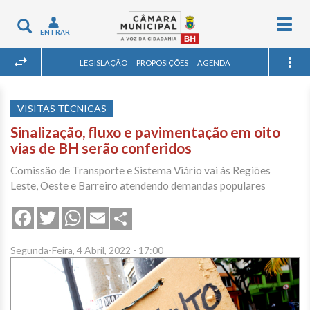
Togg
Toggle
ENTRAR
navig
navigation
LEGISLAÇÃO
PROPOSIÇÕES
AGENDA
VISITAS TÉCNICAS
Sinalização, fluxo e pavimentação em oito
vias de BH serão conferidos
Comissão de Transporte e Sistema Viário vai às Regiões
Leste, Oeste e Barreiro atendendo demandas populares
Share
Facebook
Twitter
WhatsApp
Email
Segunda-Feira, 4 Abril, 2022 - 17:00