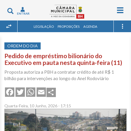
Togg
Toggle
ENTRAR
navig
navigation
LEGISLAÇÃO
PROPOSIÇÕES
AGENDA
ORDEM DO DIA
Pedido de empréstimo bilionário do
Executivo em pauta nesta quinta-feira (11)
Proposta autoriza a PBH a contratar crédito de até R$ 1
bilhão para intervenções ao longo do Anel Rodoviário
Share
Facebook
Twitter
WhatsApp
Email
Quarta-Feira, 10 Junho, 2026 - 17:15