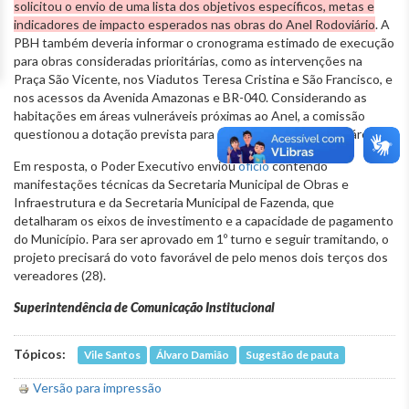
solicitou o envio de uma lista dos objetivos específicos, metas e
indicadores de impacto esperados nas obras do Anel Rodoviário
. A
PBH também deveria informar o cronograma estimado de execução
para obras consideradas prioritárias, como as intervenções na
Praça São Vicente, nos Viadutos Teresa Cristina e São Francisco, e
nos acessos da Avenida Amazonas e BR-040. Considerando as
habitações em áreas vulneráveis próximas ao Anel, a comissão
questionou a dotação prevista para a requalificação dessas áreas.
Em resposta, o Poder Executivo enviou
ofício
contendo
manifestações técnicas da Secretaria Municipal de Obras e
Infraestrutura e da Secretaria Municipal de Fazenda, que
detalharam os eixos de investimento e a capacidade de pagamento
do Município. Para ser aprovado em 1º turno e seguir tramitando, o
projeto precisará do voto favorável de pelo menos dois terços dos
vereadores (28).
Superintendência de Comunicação Institucional
Tópicos:
Vile Santos
Álvaro Damião
Sugestão de pauta
Versão para impressão